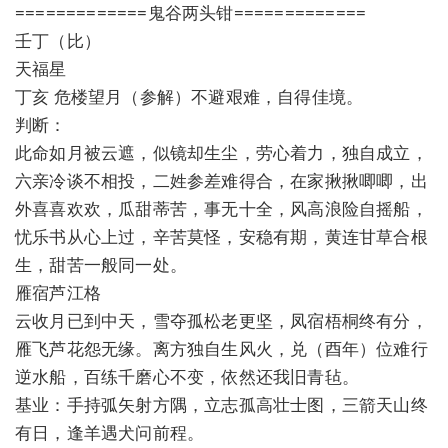
=============鬼谷两头钳=============
壬丁（比）
天福星
丁亥 危楼望月（参解）不避艰难，自得佳境。
判断：
此命如月被云遮，似镜却生尘，劳心着力，独自成立，
六亲冷谈不相投，二姓参差难得合，在家揪揪唧唧，出
外喜喜欢欢，瓜甜蒂苦，事无十全，风高浪险自摇船，
忧乐书从心上过，辛苦莫怪，安稳有期，黄连甘草合根
生，甜苦一般同一处。
雁宿芦江格
云收月已到中天，雪夺孤松老更坚，凤宿梧桐终有分，
雁飞芦花怨无缘。离方独自生风火，兑（酉年）位难行
逆水船，百练千磨心不变，依然还我旧青毡。
基业：手持弧矢射方隅，立志孤高壮士图，三箭天山终
有日，逢羊遇犬问前程。