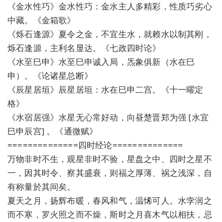
《金水性巧》金水性巧：金水主人多精彩，性质巧劣心
中藏。《金箱歌》
《烁石逢源》夏令之金，不宜生水，就赖水以制其刚，
烁石逢源，主利名显达。《七政四时论》
《水至巳申》水至巳申诚入局，炁象俱新（水在巳
申）。《论诸星总断》
《辰星居垣》辰星居垣：水在巳申二宫。《十一曜定
格》
《水宿居强》水星无心常好动，向昼楚晋郑为强 [水宜
巳申辰宫] 。《通微赋》
==============四时经论==============
万物非时不生，观星非时不验，星盘之中、四时之星不
一，因其时令、察其盛衰，则福之厚薄、祸之浅深，自
有称量於其间矣。
夏天之月，扬辉布暖，春风和气，温悕可人。水孛润之
而不寒，罗火照之而不燥，斯时之月喜木气以相扶，忌