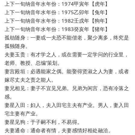
上下一旬纳音年水年份：1974甲寅年【虎年】
上下一旬纳音年水年份：1975乙卯年【兔年】
上下一旬纳音年水年份：1982壬戌年【狗年】
上下一旬纳音年水年份：1983癸亥年【猪年】
孤劫随身：一妻或一夫恐不能偕老，聚少离多，终究是
孤独随身。
夫妻玉贵：有才学之人，或在需要一定学问的行业里，
老师、教授、总编’策划。
妻宫殿垣：必遇能家之偶。能娶得贤淑之人为妻，或者
嫁尽丈夫之责之能人。
妻兄相见：妻子不宜见兄弟。兄弟为闲宫，恐有冷落之
感。
妻星入田：妇人，夫入田宅主夫有产业。男人，妻入田
宅主妻有产业。
妻星见狗：于子嗣不利，不易得。
夫妻通命：通命者有情，夫妻感情好相处融洽。