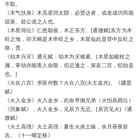
不取。
《木气扶身》木炁星同太阴，必贤达者，或老成功而能
设策、处公道之人也。
《木星得位》仁慈聪俊，木正东方。[通微赋]东方为木
旺之地，卯天蝎是木帝旺之乡，木星临此是背中反旺之
格，贵。
《劫木兴灾》通元赋：劫木为灾难避。[木星如梃杖之
属，掌劫亦能害人命限，切忌逢之，寅亥二宫，犯劫是
也。]
《火在八宫》求医何数？火在八宫(火主血光)。《躔度
赋》
《火入金乡》火入金乡，此命早抛兄弟（火怕辰酉位）
《历象赋》，火入金乡，见辰方无忌。[辰宫见火]《通
微赋》
《火土高强》火土高强：夏生火炎土燥，余月昼夜皆
吉。《十一曜定格》