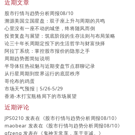
近期文章
股市行情与趋势分析周报08/10
溯源美国立国星盘：双子座上升与周期的共鸣
心里没有一座不动的城堡，终将随风而倒
投资复盘与展望：筑底阶段的生存法则与布局策略
论三十年长周期定投下的生活哲学与财富抉择
阿拉丁系统：掌控股市报价的隐形之手
周期趋势图简短说明
半导体狂热祛魅与近期变盘节点群聊记录
从行星周期到世界运行的底层秩序
哥伦布的鸡蛋
市场天气预报｜5/26-5/29
香港-木打宝瓶格局下的市场展望
近期评论
JPS0210
发表在《
股市行情与趋势分析周报08/10
》
maobear
发表在《
股市行情与趋势分析周报08/10
》
qfzeng
发表在《
鬼神无常享，享于克诚。
》