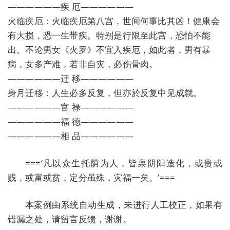
——————疾 厄——————
火临疾厄：火临疾厄第八宫，世间何事比其凶！健康会
有大损，恐一生带疾。特别是行限至此宫，恐怕不能
出。不论男女《火罗》不宜入疾厄，如此者，男有暴
病，女多产难，若非自灾，必伤骨肉。
——————迁 移——————
身月迁移：人生必多反复，但亦於反复中见成就。
——————官 禄——————
——————福 德——————
——————相 品——————
===‘凡以众生托荫为人，皆禀阴阳造化，或贵或
贱，或富或贫，定分虽殊，灾福一矣。’===
本案例由系统自动生成，未进行人工校正，如果有
错漏之处，请留言反馈，谢谢。