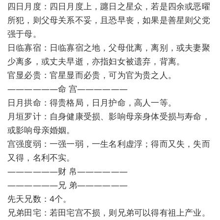
四日月度：四日月度上，躔日之星众，若是四余或恶曜
所犯，则父母关系不妥，且恐早丧，如果是善星则父党
强于母。
日临寡宿：日临寡宿之地，父母仳离，离别，或夫妻聚
少离多，或丈夫早逝，亦指妇女被遗弃，背离。
官显必贵：官星显而必贵，可为官为贵之人。
——————命 宫——————
日月拱命：得贵格局，日月护命，高人一等。
月垣罗计：自身健康受损、影响母亲身体受损与寿命，
或影响母亲婚姻。
宫强度弱：一强一弱，一生名利虚浮；得而又失，失而
又得，名利不实。
——————财 帛——————
——————兄 弟——————
先天兄数：4个。
兄弟田宅：若田宅宫不损，则兄弟可以得有祖上产业。