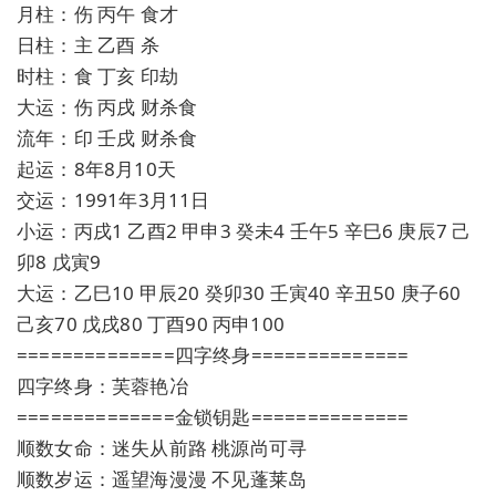
月柱：伤 丙午 食才
日柱：主 乙酉 杀
时柱：食 丁亥 印劫
大运：伤 丙戌 财杀食
流年：印 壬戌 财杀食
起运：8年8月10天
交运：1991年3月11日
小运：丙戌1 乙酉2 甲申3 癸未4 壬午5 辛巳6 庚辰7 己
卯8 戊寅9
大运：乙巳10 甲辰20 癸卯30 壬寅40 辛丑50 庚子60
己亥70 戊戌80 丁酉90 丙申100
==============四字终身==============
四字终身：芙蓉艳冶
==============金锁钥匙==============
顺数女命：迷失从前路 桃源尚可寻
顺数岁运：遥望海漫漫 不见蓬莱岛