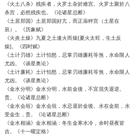
《火土八杀》残疾者，火罗土杂於难宫。火罗土聚於八
杀宫，必然残疾也。《论诸星总断》
《土居郑国》土居郑国好亢，而正庙秤宫（土星在
辰）。《历象赋》
《火炎土燥》九夏之土逢火而燥[夏火太旺，生土反
燥]。《四时赋》
《土计刃雄》土计怕怒，忌掌刃雄廉耗等煞，水命限人
尤凶。《谈星奥论》
《土计廉耗》土计怕怒，忌掌刃雄廉耗等煞，水命限人
尤凶。《谈星奥论》
《金水分明》金水分明，水前金後，不宜混失退逆。
贵。《论诸星总断》
《金水会垣》金水会垣，水忌退於金後。水在金前，水
受金生，贵。《论诸星总断》
《金水相涵》金水相涵：冬生金寒水冷，余时昼夜皆
吉。《十一曜定格》