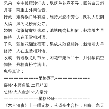
兄弟：空中孤雁沙汀去，飘落芦花竟不寻，回首白云斜
月暮，两重山外问佳音。
行藏：难得猴门终有路，维持只恐不劳心，阴功大积阴
人福，凤阁龙楼何处寻。
婚姻：偶得鸳鸯终未稳，池塘鸥鹭却相依，栽培着力早
修持，人在玉堂相对语。
子息：莺踏花翻逢宿雨，果成未敢轻相许，栽培着力早
修持，人在玉堂相对语。
收成：若遇猴龙时节至，闲花带露压兰干，月斜猿鹤空
惆怅，丹桂青松竹满山。
鬼谷真诠：
==============星格喜忌==============
喜格:木躔角道 土归郑国
忌格:火入金乡 计入秦分
==============星格经证==============
《木月清贵》十一曜定格：弦望夜生合格，月晦、寒天