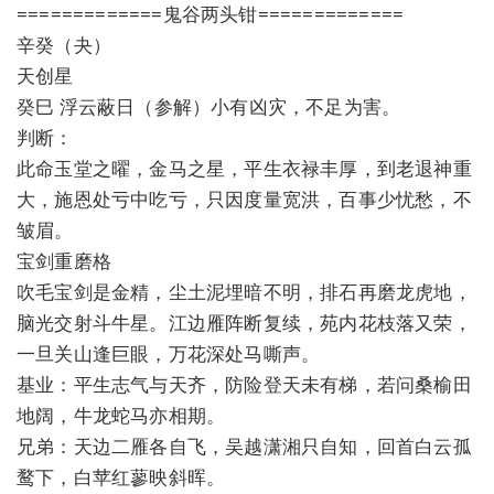
=============鬼谷两头钳=============
辛癸（夬）
天创星
癸巳 浮云蔽日（参解）小有凶灾，不足为害。
判断：
此命玉堂之曜，金马之星，平生衣禄丰厚，到老退神重
大，施恩处亏中吃亏，只因度量宽洪，百事少忧愁，不
皱眉。
宝剑重磨格
吹毛宝剑是金精，尘土泥埋暗不明，排石再磨龙虎地，
脑光交射斗牛星。江边雁阵断复续，苑内花枝落又荣，
一旦关山逢巨眼，万花深处马嘶声。
基业：平生志气与天齐，防险登天未有梯，若问桑榆田
地阔，牛龙蛇马亦相期。
兄弟：天边二雁各自飞，吴越潇湘只自知，回首白云孤
鹜下，白苹红蓼映斜晖。