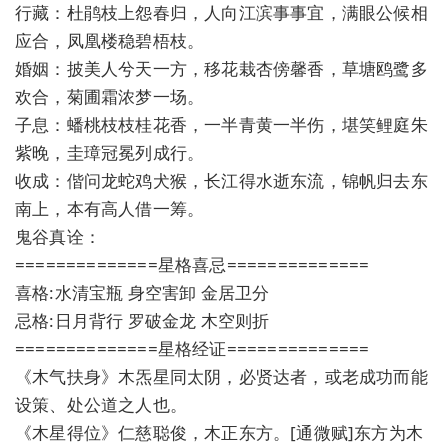
行藏：杜鹃枝上怨春归，人向江滨事事宜，满眼公候相
应合，凤凰楼稳碧梧枝。
婚姻：披美人兮天一方，移花栽杏傍馨香，草塘鸥鹭多
欢合，菊圃霜浓梦一场。
子息：蟠桃枝枝桂花香，一半青黄一半伤，堪笑鲤庭朱
紫晚，圭璋冠冕列成行。
收成：偕问龙蛇鸡犬猴，长江得水逝东流，锦帆归去东
南上，本有高人借一筹。
鬼谷真诠：
==============星格喜忌==============
喜格:水清宝瓶 身空害卸 金居卫分
忌格:日月背行 罗破金龙 木空则折
==============星格经证==============
《木气扶身》木炁星同太阴，必贤达者，或老成功而能
设策、处公道之人也。
《木星得位》仁慈聪俊，木正东方。[通微赋]东方为木