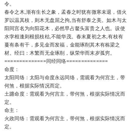
令。
春令之木,渐有生长之象，孟春之时犹有微寒未退，借火
罗以温其枝，则木无盘屈之拘,当有舒泰之美。如木与太
阳同宫名为向阳花木，必然早占鳌头富贵之人也。设使
水孛相逢则根损枝枯,不能华茂。春末夏初之木,有枝有
蔓有条有干，多见金而发福，金能琢削其木有栋梁之
材。经曰：木繁而无金琢削，纵荣华而末岁孤穷。
==============同经同络==============
命度：
太阳同络：太阳与命度永远同络，需观看为何宫主，带
何煞，根据实际情况而定。
土躔命度：需观看为何宫主，带何煞，根据实际情况而
定。
命主：
火政同络：需观看为何宫主，带何煞，根据实际情况而
定。