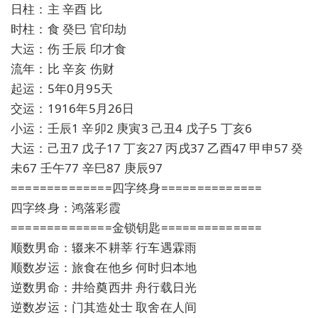
日柱：主 辛酉 比
时柱：食 癸巳 官印劫
大运：伤 壬辰 印才食
流年：比 辛亥 伤财
起运：5年0月95天
交运：1916年5月26日
小运：壬辰1 辛卯2 庚寅3 己丑4 戊子5 丁亥6
大运：己丑7 戊子17 丁亥27 丙戌37 乙酉47 甲申57 癸
未67 壬午77 辛巳87 庚辰97
==============四字终身==============
四字终身：鸿落彩霞
==============金锁钥匙==============
顺数男命：辍来不耕莘 行车遇霖雨
顺数岁运：旅食在他乡 何时归本地
逆数男命：井给奠西井 舟行载日光
逆数岁运：门其造处士 取舍在人间