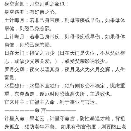
身空害卸：月空则明之象也！
身空遇罗：有好佛之心。
土计晦月：若非己身带疾，则母带疾或早伤，如果母体
康健，则恐己身恙陨。
土计晦月：若非己身带疾，则母带疾或早伤，如果母体
康健，则恐己身恙陨。
日在天门：得父之力少（日在天门是失位，不从父处得
志，或缺少父亲关爱。），或受父亲影响较少。
罗月交辉：夜火以暖其身，夜月见火为火月交辉，人生
富贵。
水星独行：水星不宜独行，独行则多变不稳定，忧虑重
重，东奔西走，逢厄时则恐流离失所，主退败也。
官来拜主：官禄主入命，利于事业与官运。
——————命 宫——————
计星入命：果老云，计星守命宫，防性暴逞才雄，背祖
身孤立，须防老年不善。 如果有伤宫伤度，则要防止老