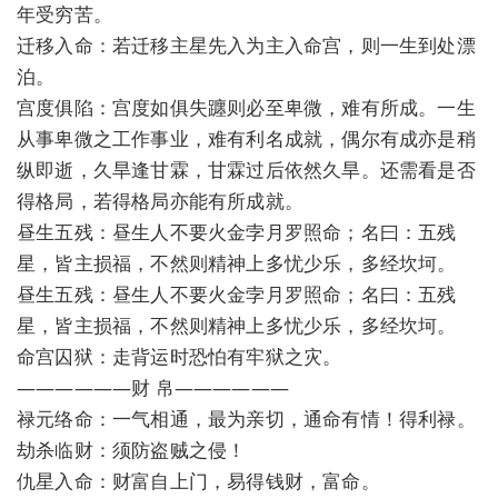
年受穷苦。
迁移入命：若迁移主星先入为主入命宫，则一生到处漂
泊。
宫度俱陷：宫度如俱失躔则必至卑微，难有所成。一生
从事卑微之工作事业，难有利名成就，偶尔有成亦是稍
纵即逝，久旱逢甘霖，甘霖过后依然久旱。还需看是否
得格局，若得格局亦能有所成就。
昼生五残：昼生人不要火金孛月罗照命；名曰：五残
星，皆主损福，不然则精神上多忧少乐，多经坎坷。
昼生五残：昼生人不要火金孛月罗照命；名曰：五残
星，皆主损福，不然则精神上多忧少乐，多经坎坷。
命宫囚狱：走背运时恐怕有牢狱之灾。
——————财 帛——————
禄元络命：一气相通，最为亲切，通命有情！得利禄。
劫杀临财：须防盗贼之侵！
仇星入命：财富自上门，易得钱财，富命。