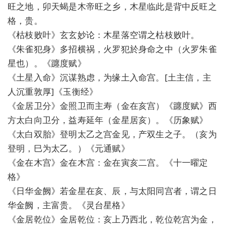
旺之地，卯天蝎是木帝旺之乡，木星临此是背中反旺之
格，贵。
《枯枝败叶》玄玄妙论：木星落空谓之枯枝败叶。
《朱雀犯身》多招横祸，火罗犯於身命之中（火罗朱雀
星也）。《躔度赋》
《土星入命》沉谋熟虑，为缘土入命宫。[土主信，主
人沉重敦厚]《玉衡经》
《金居卫分》金照卫而主寿（金在亥宫）《躔度赋》西
方太白向卫分，益寿延年（金星居亥）。《历象赋》
《太白双胎》登明太乙之宫金见，产双生之子。（亥为
登明，巳为太乙。）《元通赋》
《金在木宫》金在木宫：金在寅亥二宫。《十一曜定
格》
《日华金阙》若金星在亥、辰，与太阳同宫者，谓之日
华金阙，主富贵。《灵台星格》
《金居乾位》金居乾位：亥上乃西北，乾位乾宫为金，