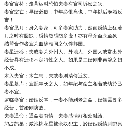
妻宫官符：走背运时恐怕夫妻有官司诉讼之灾。
妻宫空亡：早婚必败，中年必仳离也，中年以后晚婚反
吉！
妻宫见月：身入妻家，可多妻家助力，然而感情上犹若
月之时有圆缺，感情敏感防多变！亦有母亲至亲至象，
结盟合作者宜为血缘相同之伙伴邦国。
妻星迁移：夫或妻为外州人、外地人、外国人或常出外
经营具有迁移不定特性之人。如果是二婚则非再嫁之妇
不成。
木入夫宫：木主慈，夫或妻则清修近文。
妻星墓库：宜配年长之人，如年纪与命主相若或幼於己
者不宜。
罗临妻宫：婚姻反掌，一妻不能到老之命，婚姻需要多
经营，首婚则防败。
夫妻通命：通命者有情，夫妻感情好相处融洽。
鸠占鹊巢：咸池桃花星被余奴犯主，於婚姻感情则鹊巢