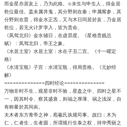
而金星亦居亥上，乃为此格。⊙未生与申生人，得金居
乾位最佳。盖未属井鬼，其分野则在秦；申属觜参，其
分野则在晋，得金水正炁，又与木日同居於亥，乃金居
乾位，若无火计罗孛入，皆为贵命。
《凤驾北归》金水辅日，在虚昴度。《星格贵贱总
赋》：凤驾北归，帝王之象。
《水居土室》水居土室：水在子丑二宫。《十一曜定
格》
《水清宝瓶》子宫：水清宝瓶，得局贵格。《元妙经
解》
==============四时经论==============
万物非时不生，观星非时不验，星盘之中、四时之星不
一，因其时令、察其盛衰，则福之厚薄、祸之浅深，自
有称量於其间矣。
夫木者东方青帝之神，庖羲氏执规司事。故曰：木为
仁，仁者生，生者圆，所谓规行生泰之权，持华秀丽之