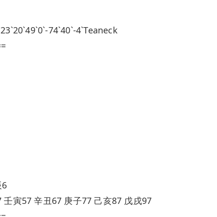
`49`0`-74`40`-4`Teaneck
==
辰6
 壬寅57 辛丑67 庚子77 己亥87 戊戌97
==