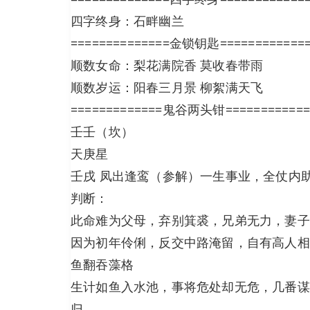
四字终身：石畔幽兰
==============金锁钥匙============
顺数女命：梨花满院香 莫收春带雨
顺数岁运：阳春三月景 柳絮满天飞
=============鬼谷两头钳============
壬壬（坎）
天庚星
壬戌 凤出逢鸾（参解）一生事业，全仗内
判断：
此命难为父母，弃别箕裘，兄弟无力，妻子
因为初年伶俐，反交中路淹留，自有高人相
鱼翻吞藻格
生计如鱼入水池，事将危处却无危，几番谋
归。