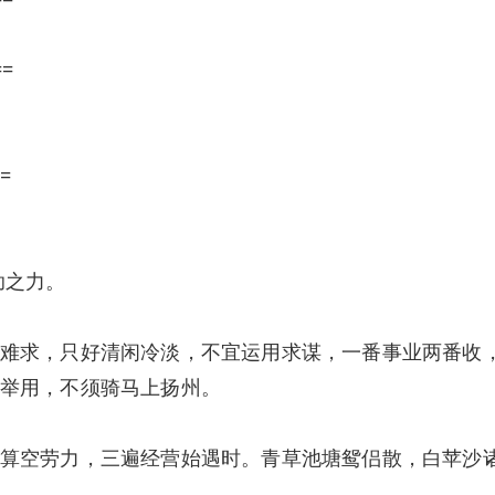
==
=
助之力。
难求，只好清闲冷淡，不宜运用求谋，一番事业两番收
举用，不须骑马上扬州。
算空劳力，三遍经营始遇时。青草池塘鸳侣散，白苹沙