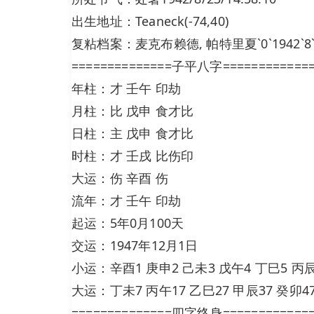
出生地址：Teaneck(-74,40)
复粘档案：麦克布赖德, 帕特里夏`0`1942`8`23`20
==============子平八字============
年柱：才 壬午 印劫
月柱：比 戊申 食才比
日柱：主 戊申 食才比
时柱：才 壬戌 比伤印
大运：伤 辛酉 伤
流年：才 壬午 印劫
起运：5年0月100天
交运：1947年12月1日
小运：辛酉1 庚申2 己未3 戊午4 丁巳5 丙
大运：丁未7 丙午17 乙巳27 甲辰37 癸卯47
==============四字终身============