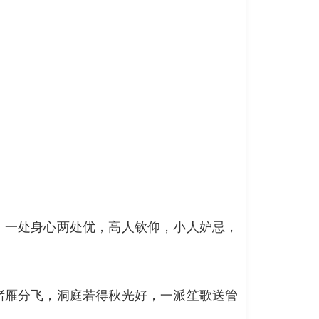
，一处身心两处优，高人钦仰，小人妒忌，
诸雁分飞，洞庭若得秋光好，一派笙歌送管