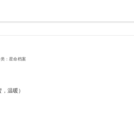
分类：
星命档案
蜜，温暖）