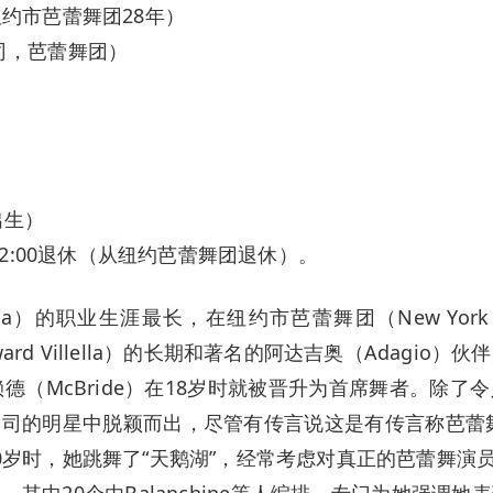
约市芭蕾舞团28年）
司，芭蕾舞团）
出生）
12:00退休（从纽约芭蕾舞团退休）。
erina）的职业生涯最长，在纽约市芭蕾舞团（New Yor
ard Villella）的长期和著名的阿达吉奥（Adagio）
德（McBride）在18岁时就被晋升为首席舞者。除
明星中脱颖而出，尽管有传言说这是有传言称芭蕾舞大师乔治·
0岁时，她跳舞了“天鹅湖”，经常考虑对真正的芭蕾舞演
角色，其中20个由Balanchine等人编排。专门为她强