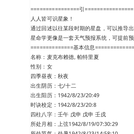
================引================
人人皆可识星象！
通过回述以往某段时期的星盘，可以推导出
星命学更像是一套天气预报系统，可提前预
==============基本信息============
名称：麦克布赖德, 帕特里夏
性别：女
四季昼夜：秋夜
出生阴历：七/十二
出生阳历：1942/8/23/20:49
时诀校定：1942/8/23/20:8
四柱八字：壬午 戊申 戊申 壬戌
所处月相：上弦1942/8/19/07:30:29
所处节气：处暑1942/8/23/14:58:10