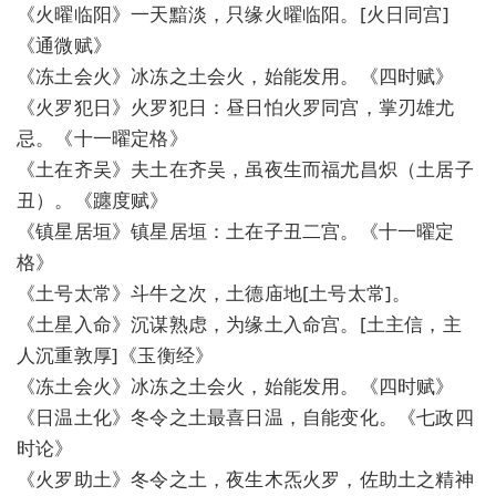
《火曜临阳》一天黯淡，只缘火曜临阳。[火日同宫]
《通微赋》
《冻土会火》冰冻之土会火，始能发用。《四时赋》
《火罗犯日》火罗犯日：昼日怕火罗同宫，掌刃雄尤
忌。《十一曜定格》
《土在齐吴》夫土在齐吴，虽夜生而福尤昌炽（土居子
丑）。《躔度赋》
《镇星居垣》镇星居垣：土在子丑二宫。《十一曜定
格》
《土号太常》斗牛之次，土德庙地[土号太常]。
《土星入命》沉谋熟虑，为缘土入命宫。[土主信，主
人沉重敦厚]《玉衡经》
《冻土会火》冰冻之土会火，始能发用。《四时赋》
《日温土化》冬令之土最喜日温，自能变化。《七政四
时论》
《火罗助土》冬令之土，夜生木炁火罗，佐助土之精神