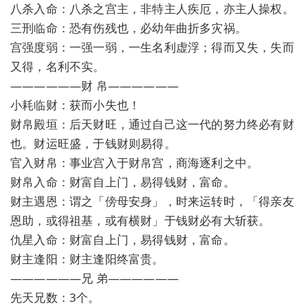
八杀入命：八杀之宫主，非特主人疾厄，亦主人操权。
三刑临命：恐有伤残也，必幼年曲折多灾祸。
宫强度弱：一强一弱，一生名利虚浮；得而又失，失而
又得，名利不实。
——————财 帛——————
小耗临财：获而小失也！
财帛殿垣：后天财旺，通过自己这一代的努力终必有财
也。财运旺盛，于钱财则易得。
官入财帛：事业宫入于财帛宫，商海逐利之中。
财帛入命：财富自上门，易得钱财，富命。
财主遇恩：谓之「傍母安身」，时来运转时，「得亲友
恩助，或得祖基，或有横财」于钱财必有大斩获。
仇星入命：财富自上门，易得钱财，富命。
财主逢阳：财主逢阳终富贵。
——————兄 弟——————
先天兄数：3个。