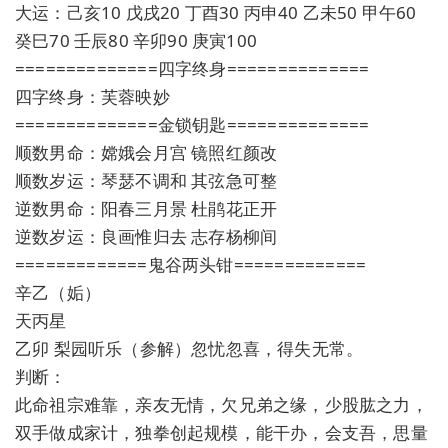
大运：己亥10 戊戌20 丁酉30 丙申40 乙未50 甲午60
癸巳70 壬辰80 辛卯90 庚寅100
==============四字终身==============
四字终身：芙蓉映妙
==============金锁钥匙==============
顺数男命：嫦娥会月宫 镜照红颜改
顺数岁运：琴瑟不调和 其弦急可整
逆数男命：阳春三月景 杜鹃花正开
逆数岁运：良画惟归去 志存杨柳间
=============鬼谷两头钳=============
辛乙（姤）
天丙星
乙卯 梨园听乐（参解）忽忧忽喜，得失无常。
判断：
此命祖宗难靠，亲友无情，欠兄弟之缘，少股肱之力，
双手做成家计，独拳创起规模，能干办，会支吾，思量