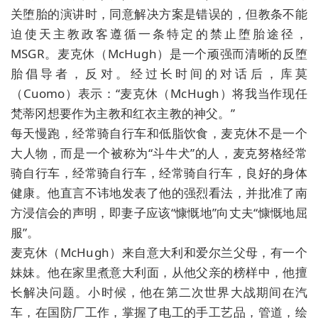
关堕胎的演讲时，同意解决方案是错误的，但教条不能
迫使天主教政客遵循一条特定的禁止堕胎途径，
MSGR。麦克休（McHugh）是一个顽强而清晰的反堕
胎倡导者，反对。经过长时间的对话后，库莫
（Cuomo）表示：“麦克休（McHugh）将我当作现任
梵蒂冈想要作为主教和红衣主教的神父。”
每天慢跑，经常骑自行车和低脂饮食，麦克休不是一个
大人物，而是一个被称为“斗牛犬”的人，麦克努格经常
骑自行车，经常骑自行车，经常骑自行车，良好的身体
健康。他直言不讳地发表了他的强烈看法，并批准了南
方浸信会的声明，即妻子应该“慷慨地”向丈夫“慷慨地屈
服”。
麦克休（McHugh）来自意大利和爱尔兰父母，有一个
妹妹。他在家里煮意大利面，从他父亲的榜样中，他擅
长解决问题。小时候，他在第二次世界大战期间在汽
车，在国防厂工作，掌握了电工的手工艺品，管道，绘