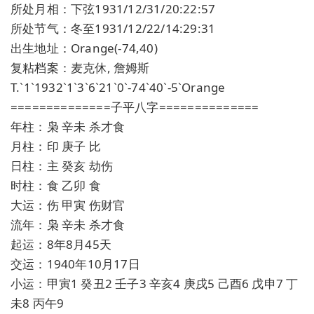
所处月相：下弦1931/12/31/20:22:57
所处节气：冬至1931/12/22/14:29:31
出生地址：Orange(-74,40)
复粘档案：麦克休, 詹姆斯
T.`1`1932`1`3`6`21`0`-74`40`-5`Orange
==============子平八字==============
年柱：枭 辛未 杀才食
月柱：印 庚子 比
日柱：主 癸亥 劫伤
时柱：食 乙卯 食
大运：伤 甲寅 伤财官
流年：枭 辛未 杀才食
起运：8年8月45天
交运：1940年10月17日
小运：甲寅1 癸丑2 壬子3 辛亥4 庚戌5 己酉6 戊申7 丁
未8 丙午9