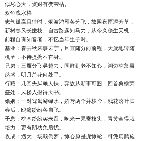
似尽心大，资财有变荣枯。
双鱼戏水格
志气孤高且待时，烟波鸿雁各分飞，故园夜雨添芳草，
新树春风长嫩枝。自古路遥知马力，从今久稳生天机，
前程自有知音者，不忆当年生子时。
基业：春去秋来事未宁，且宜随分向前程，天旋地转随
机至，不待提携不奋身。
兄弟：三雁分飞吴越去，同群到老不知心，湖边苹藻虽
然盛，明月芦花何处寻。
行藏：几回失脚赖人扶，弃故从新事可图，回首桑榆荣
盛处，凤楼人报得天书。
婚姻：一对鸳鸯游绿水，娇莺两个并枝啼，残花落叶归
春后，鸥鹭纷纷各自飞。
子息：桃李纷纷实未留，晚来一果寄枝头，青黄全得栽
培力，更有阴功免后忧。
收成：遇犬一场颠倒梦，惊心原是虎惊蛇，可凭扁鹊施