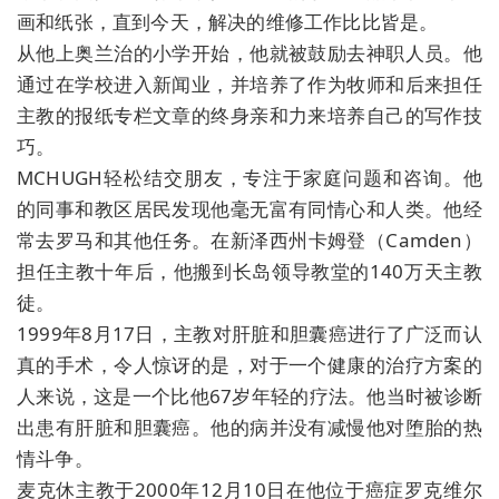
画和纸张，直到今天，解决的维修工作比比皆是。
从他上奥兰治的小学开始，他就被鼓励去神职人员。他
通过在学校进入新闻业，并培养了作为牧师和后来担任
主教的报纸专栏文章的终身亲和力来培养自己的写作技
巧。
MCHUGH轻松结交朋友，专注于家庭问题和咨询。他
的同事和教区居民发现他毫无富有同情心和人类。他经
常去罗马和其他任务。在新泽西州卡姆登（Camden）
担任主教十年后，他搬到长岛领导教堂的140万天主教
徒。
1999年8月17日，主教对肝脏和胆囊癌进行了广泛而认
真的手术，令人惊讶的是，对于一个健康的治疗方案的
人来说，这是一个比他67岁年轻的疗法。他当时被诊断
出患有肝脏和胆囊癌。他的病并没有减慢他对堕胎的热
情斗争。
麦克休主教于2000年12月10日在他位于癌症罗克维尔