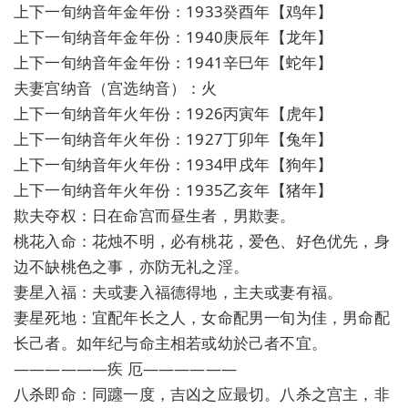
上下一旬纳音年金年份：1933癸酉年【鸡年】
上下一旬纳音年金年份：1940庚辰年【龙年】
上下一旬纳音年金年份：1941辛巳年【蛇年】
夫妻宫纳音（宫选纳音）：火
上下一旬纳音年火年份：1926丙寅年【虎年】
上下一旬纳音年火年份：1927丁卯年【兔年】
上下一旬纳音年火年份：1934甲戌年【狗年】
上下一旬纳音年火年份：1935乙亥年【猪年】
欺夫夺权：日在命宫而昼生者，男欺妻。
桃花入命：花烛不明，必有桃花，爱色、好色优先，身
边不缺桃色之事，亦防无礼之淫。
妻星入福：夫或妻入福德得地，主夫或妻有福。
妻星死地：宜配年长之人，女命配男一旬为佳，男命配
长己者。如年纪与命主相若或幼於己者不宜。
——————疾 厄——————
八杀即命：同躔一度，吉凶之应最切。八杀之宫主，非