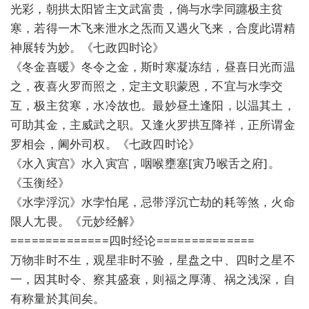
光彩，朝拱太阳皆主文武富贵，倘与水孛同躔极主贫
寒，若得一木飞来泄水之炁而又遇火飞来，合度此谓精
神展转为妙。《七政四时论》
《冬金喜暖》冬令之金，斯时寒凝冻结，昼喜日光而温
之，夜喜火罗而照之，定主文职蒙恩，不宜与水孛交
互，极主贫寒，水冷故也。最妙昼土逢阳，以温其土，
可助其金，主威武之职。又逢火罗拱互降祥，正所谓金
罗相会，阃外司权。《七政四时论》
《水入寅宫》水入寅宫，咽喉壅塞[寅乃喉舌之府]。
《玉衡经》
《水孛浮沉》水孛怕尾，忌带浮沉亡劫的耗等煞，火命
限人尢畏。《元妙经解》
==============四时经论==============
万物非时不生，观星非时不验，星盘之中、四时之星不
一，因其时令、察其盛衰，则福之厚薄、祸之浅深，自
有称量於其间矣。