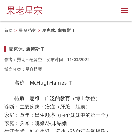
果老星宗
首页
>
星命档案
>
麦克休, 詹姆斯 T
麦克休, 詹姆斯 T
作者：照见五蕴皆空
发布时间：11/03/2022
博文分类：
星命档案
名称：McHugh•James_T.
特质：思维：广泛的教育（博士学位）
诊断：主要疾病：癌症（肝脏，胆囊）
家庭：童年：出生顺序（两个妹妹中的第一个）
家庭：关系：晚婚/从未结婚
生活方式：社交生活：运动（骑自行车和慢跑）