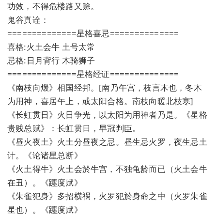
功效，不得危楼路又赊。
鬼谷真诠：
==============星格喜忌==============
喜格:火土会牛 土号太常
忌格:日月背行 木骑狮子
==============星格经证==============
《南枝向煖》相国经邦。[南乃午宫，枝言木也，冬木
为用神，喜居午上，或太阳合格。南枝向暖北枝寒]
《长虹贯日》火日争光，以太阳为用神者乃是。《星格
贵贱总赋》：长虹贯日，早冠判臣。
《昼火夜土》火土分昼夜之忌。昼生忌火罗，夜生忌土
计。《论诸星总断》
《火土得牛》火土会於牛宫，不独龟龄而已（火土会牛
在丑）。《躔度赋》
《朱雀犯身》多招横祸，火罗犯於身命之中（火罗朱雀
星也）。《躔度赋》