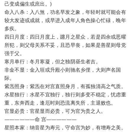
己变成偏生或庶出。)
命入八杀：入八煞，功名早发之象，年轻时就可能会有
较大发迹或成就，或早进入成年人角色操心忙碌，晚年
多疾。
四日月度：四日月度上，躔月之星众，若是四余或恶曜
所犯，则父母关系不妥，且恐早丧，如果是善星则母党
强于父。
寒月单行：冬月寒凝，但之独阴昼生者吉。
非金不显：金入垣或升殿小则驰名乡俚，大则声名国
际。
紫炁照身：紫炁在对宫直照身月，有孤独清高之气质。
水星独行：水星不宜独行，独行则多变不稳定，忧虑重
重，东奔西走，逢厄时则恐流离失所，主退败也。
官显必贵：官星显而必贵，可为官为贵之人。
——————命 宫——————
星照本家：纳音星为寿元，守命宫为妙，有增寿之美。