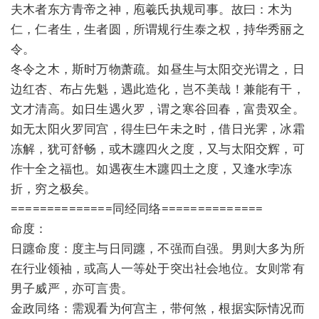
夫木者东方青帝之神，庖羲氏执规司事。故曰：木为
仁，仁者生，生者圆，所谓规行生泰之权，持华秀丽之
令。
冬令之木，斯时万物萧疏。如昼生与太阳交光谓之，日
边红杏、布占先魁，遇此造化，岂不美哉！兼能有干，
文才清高。如日生遇火罗，谓之寒谷回春，富贵双全。
如无太阳火罗同宫，得生巳午未之时，借日光霁，冰霜
冻解，犹可舒畅，或木躔四火之度，又与太阳交辉，可
作十全之福也。如遇夜生木躔四土之度，又逢水孛冻
折，穷之极矣。
==============同经同络==============
命度：
日躔命度：度主与日同躔，不强而自强。男则大多为所
在行业领袖，或高人一等处于突出社会地位。女则常有
男子威严，亦可言贵。
金政同络：需观看为何宫主，带何煞，根据实际情况而