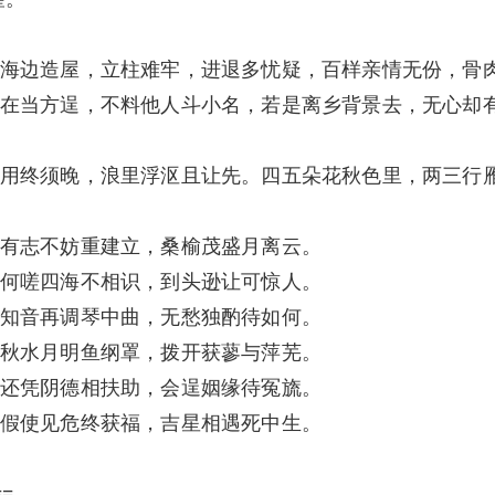
海边造屋，立柱难牢，进退多忧疑，百样亲情无份，骨
在当方逞，不料他人斗小名，若是离乡背景去，无心却
用终须晚，浪里浮沤且让先。四五朵花秋色里，两三行
有志不妨重建立，桑榆茂盛月离云。
何嗟四海不相识，到头逊让可惊人。
知音再调琴中曲，无愁独酌待如何。
秋水月明鱼纲罩，拨开获蓼与萍芜。
还凭阴德相扶助，会逞姻缘待冤旒。
假使见危终获福，吉星相遇死中生。
==