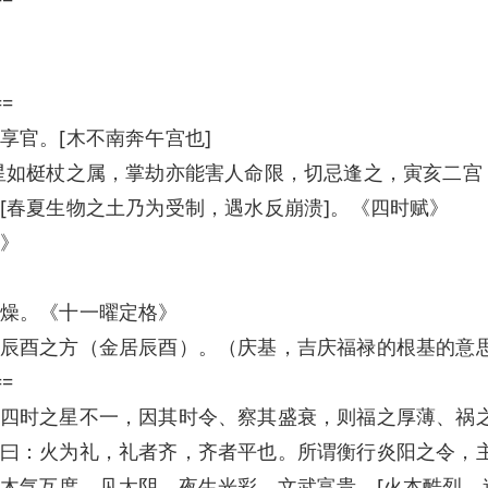
==
享官。[木不南奔午宫也]
星如梃杖之属，掌劫亦能害人命限，切忌逢之，寅亥二宫
[春夏生物之土乃为受制，遇水反崩溃]。《四时赋》
》
燥。《十一曜定格》
辰酉之方（金居辰酉）。（庆基，吉庆福禄的根基的意
==
四时之星不一，因其时令、察其盛衰，则福之厚薄、祸
曰：火为礼，礼者齐，齐者平也。所谓衡行炎阳之令，
木气互度，见太阴，夜生光彩，文武富贵。[火本酷烈，