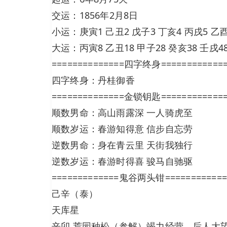
交运：1856年2月8日
小运：庚寅1 己丑2 戊子3 丁亥4 丙戌5 乙酉
大运：丙寅8 乙丑18 甲子28 癸亥38 壬戌48
==============四字终身============
四字终身：丹桂御香
==============金锁钥匙============
顺数男命：高山雨露深 一人骑虎至
顺数岁运：春游知得意 信步自忘劳
逆数男命：身在青云里 天街我独行
逆数岁运：春游时得喜 骏马自驰驱
=============鬼谷两头钳============
己辛（泰）
天库星
辛卯 荒园种松（参解）竭力经营，后人大