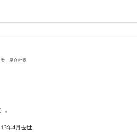
分类：
星命档案
岁）。
13年4月去世。