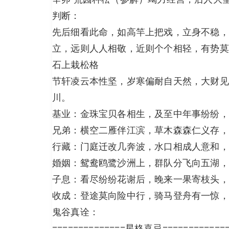
判断：
先后细看此命，如高竿上把戏，立身不稳，
立，远则人人相敬，近则个个相轻，有势莫
石上栽松格
节轩凌云本性坚，岁寒偏耐自天然，大财见
川。
基业：金珠宝贝各相生，及至中年事纷纷，
兄弟：横空二雁伴江滨，草木森森仁义存，
行藏：门庭迁改几奔波，水口相成人意和，
婚姻：鸳鸯鸥鹭沙洲上，群队分飞向五湖，
子息：看尽纷纷花谢后，晚来一果寄枝头，
收成：登途莫向险中行，骑马登舟有一惊，
鬼谷真诠：
==============星格喜忌============