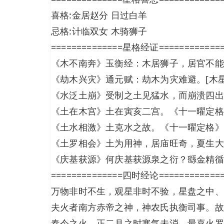
喜格:金居赵分 日过白羊
忌格:计临双女 木骑狮子
==============星格经证============
《木不南奔》玉衡经：木居狮子，居官不能
《劫木兴灾》通元赋：劫木为灾难避。[木
《水泛土崩》受制之土见猛水，而崩溃四出
《土在木宫》土在寅亥二宫。《十一曜定格
《土水相激》土克水之故。《十一曜定格》
《土罗相会》土为用神，居庙旺奇，夏生大
《庆基获源》何庆基获源泉之衍？繇金精循
==============四时经论============
万物非时不生，观星非时不验，星盘之中、
夫火者南方赤帝之神，神农氏执衡司事。故
春令之火，正二月之时寒气未消，最喜火罗