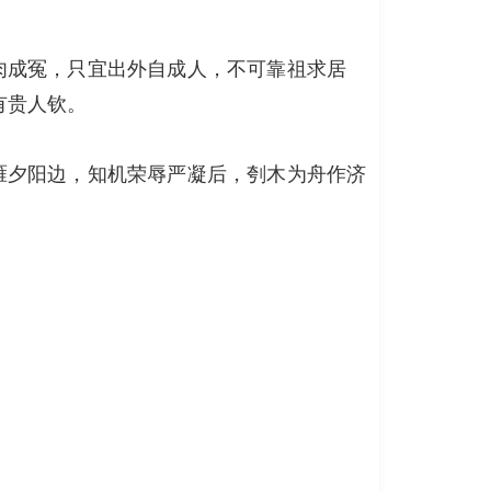
肉成冤，只宜出外自成人，不可靠祖求居
有贵人钦。
雁夕阳边，知机荣辱严凝后，刳木为舟作济