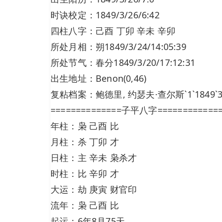
时诀校定：1849/3/26/6:42
四柱八字：己酉 丁卯 辛未 辛卯
所处月相：朔1849/3/24/14:05:39
所处节气：春分1849/3/20/17:12:31
出生地址：Benon(0,46)
复粘档案：鲍德里, 约瑟夫·查尔斯`1`1849`3`26`
==============子平八字============
年柱：枭 己酉 比
月柱：杀 丁卯 才
日柱：主 辛未 枭杀才
时柱：比 辛卯 才
大运：劫 庚寅 财官印
流年：枭 己酉 比
起运：6年8月75天