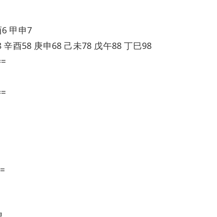
6 甲申7
 辛酉58 庚申68 己未78 戊午88 丁巳98
==
==
=
望。