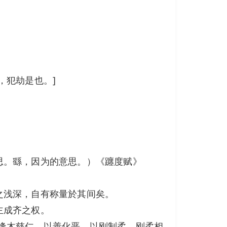
，犯劫是也。]
思。繇，因为的意思。）《躔度赋》
之浅深，自有称量於其间矣。
主成齐之权。
逢木慈仁，以善化恶，以刚制柔，刚柔相