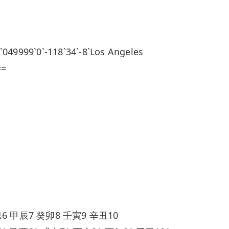
999`0`-118`34`-8`Los Angeles
==
6 甲辰7 癸卯8 壬寅9 辛丑10