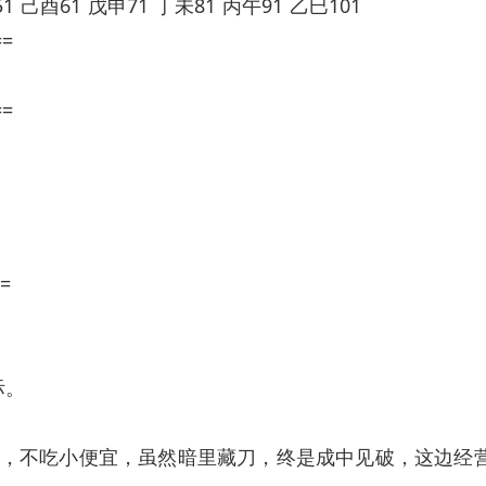
1 己酉61 戊申71 丁未81 丙午91 乙巳101
==
==
=
际。
，不吃小便宜，虽然暗里藏刀，终是成中见破，这边经