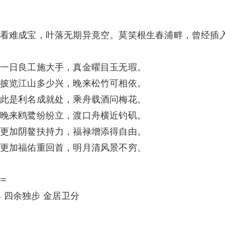
看难成宝，叶落无期异竟空。莫笑根生春浦畔，曾经插
一日良工施大手，真金曜目玉无瑕。
披览江山多少兴，晚来松竹可相依。
此是利名成就处，乘舟载酒问梅花。
晚来鸥鹭纷纷立，渡口舟横近钓矶。
更加阴鳌扶持力，福禄增添得自由。
更加福佑重回首，明月清风景不穷。
==
羊 四余独步 金居卫分