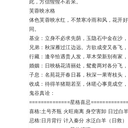
此，方信惺惺不若呆。
芙蓉映水格
体色芙蓉映水红，不禁寒冷雨和风，花开好
同。
基业：立身不必求先荫，玉隐石中金在沙，
兄弟：秋深雁过江边远。方欲成变又各飞，
行藏：逢辛恰遇贵人发，草木荣新别有家，
婚姻：日映杨花清丽处，鸳鸯两对各分飞，
子息：名苑花开春日暮，秋深一果寄枝头，
收成：待得羊猪期若至，休嗟心事竟成空，
鬼谷真诠：
==============星格喜忌============
喜格:土号齐瓶 火旺南离 身空害卸 日过白
忌格:日月背行 计入秦分 水泛白羊（日救）