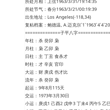
所处月相：上弦1963/3/31/19:14:35
所处节气：春分1963/3/21/00:19:39
出生地址：Los Angeles(-118,34)
复粘档案：鲍德温, A.迈克尔`1`1963`4`4`20`049
==============子平八字============
年柱：杀 癸卯 枭
月柱：枭 乙卯 枭
日柱：主 丁丑 食杀才
时柱：才 辛亥 官印
大运：财 庚戌 伤才比
流年：杀 癸卯 枭
起运：9年8月115天
交运：1973年3月30日
小运：庚戌1 己酉2 戊申3 丁未4 丙午5 乙巳