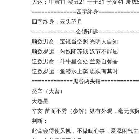
大运：甲寅11 癸丑21 壬子31 辛亥41 庚戌5
==============四字终身============
四字终身：云头望月
==============金锁钥匙============
顺数男命：宝镜当空照 光明人自知
顺数岁运：匈奴降苏钺 汉节不能屈
逆数男命：斗牛星会处 兰麝自馨香
逆数岁运：鱼潜水上藻 思跃有其时
=============鬼谷两头钳============
癸辛（大畜）
天怨星
辛亥 苗而不秀（参解）纵有外观，毫无实
判断：
此命会得使风帆，不做瞒心事，爱添闲气力