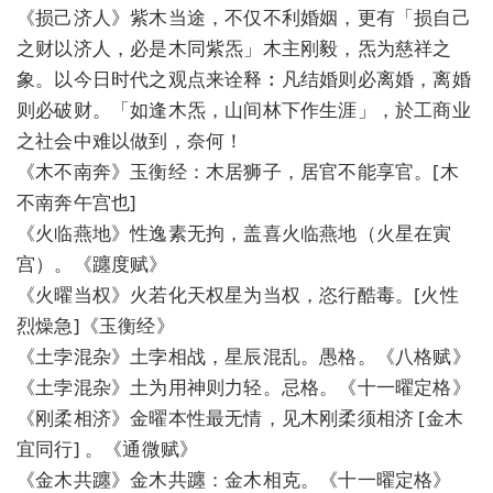
《损己济人》紫木当途，不仅不利婚姻，更有「损自己
之财以济人，必是木同紫炁」木主刚毅，炁为慈祥之
象。以今日时代之观点来诠释︰凡结婚则必离婚，离婚
则必破财。「如逢木炁，山间林下作生涯」，於工商业
之社会中难以做到，奈何！
《木不南奔》玉衡经：木居狮子，居官不能享官。[木
不南奔午宫也]
《火临燕地》性逸素无拘，盖喜火临燕地（火星在寅
宫）。《躔度赋》
《火曜当权》火若化天权星为当权，恣行酷毒。[火性
烈燥急]《玉衡经》
《土孛混杂》土孛相战，星辰混乱。愚格。《八格赋》
《土孛混杂》土为用神则力轻。忌格。《十一曜定格》
《刚柔相济》金曜本性最无情，见木刚柔须相济 [金木
宜同行] 。《通微赋》
《金木共躔》金木共躔：金木相克。《十一曜定格》