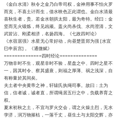
《金白水清》秋令之金乃白帝司权，金神用事不怕火罗
而克，不喜土计而生，借水映色正此谓也。金白水清最
喜秋生者，贵。若金水朝拱太阳，最为奇特。经曰：金
坚而无火锻炼，终见凶顽。盖火尚杀伐、水尚澄清，文
武皆沾、刚柔相济，名扬四海。《七政四时论》
《水宿居强》水星无心常好动，向昼楚晋郑为强 [水宜
巳申辰宫] 。《通微赋》
==============四时经论==============
万物非时不生，观星非时不验，星盘之中、四时之星不
一，因其时令、察其盛衰，则福之厚薄、祸之浅深，自
有称量於其间矣。
夫土者中央黄帝之神，轩辕氏执绳司事。故曰：土为
信，信者诚，诚者直，所谓绳居五行之中，负载养育之
权。
夏末初秋之土，不宜与罗火交会，谓之火燥土烈，无水
孛济，润万物摧枯，一落千丈，昼生土与太阳交辉，亦