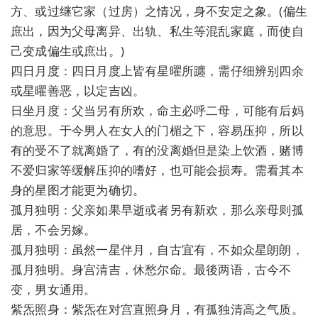
方、或过继它家（过房）之情况，身不安定之象。(偏生
庶出，因为父母离异、出轨、私生等混乱家庭，而使自
己变成偏生或庶出。)
四日月度：四日月度上皆有星曜所躔，需仔细辨别四余
或星曜善恶，以定吉凶。
日坐月度：父当另有所欢，命主必呼二母，可能有后妈
的意思。于今男人在女人的门楣之下，容易压抑，所以
有的受不了就离婚了，有的没离婚但是染上饮酒，赌博
不爱归家等缓解压抑的嗜好，也可能会损寿。需看其本
身的星图才能更为确切。
孤月独明：父亲如果早逝或者另有新欢，那么亲母则孤
居，不会另嫁。
孤月独明：虽然一星伴月，自古宜有，不如众星朗朗，
孤月独明。身宫清吉，休愁尔命。最後两语，古今不
变，男女通用。
紫炁照身：紫炁在对宫直照身月，有孤独清高之气质。