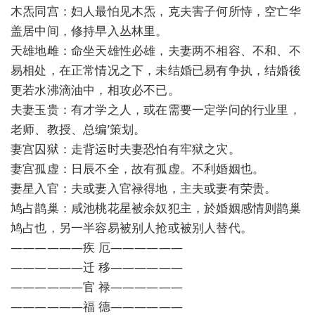
木炁同宫：妇人最怕见木炁，克夫害子何所恃，空亡华
盖居中间，修持早入丛林里。
天雄地雌：命坐天雄性必雄，夫妻两不相容、不和、不
易相处，在正常情况之下，未结婚已易有争执，结婚後
更若水沸滴油中，相攻必不已。
夫妻玉贵：有才学之人，或在需要一定学问的行业里，
老师、教授、总编’策划。
妻宫囚狱：走背运时夫妻恐怕有牢狱之灾。
妻宫孤虚：日辰不全，故有孤虚。不利婚姻也。
妻星入官：夫或妻入官禄得地，主夫或妻有荣贵。
鸠占鹊巢：咸池桃花星被余奴犯主，於婚姻感情则鹊巢
鸠占也，另一半容易被别人抢或被别人替代。
——————疾 厄——————
——————迁 移——————
——————官 禄——————
——————福 德——————