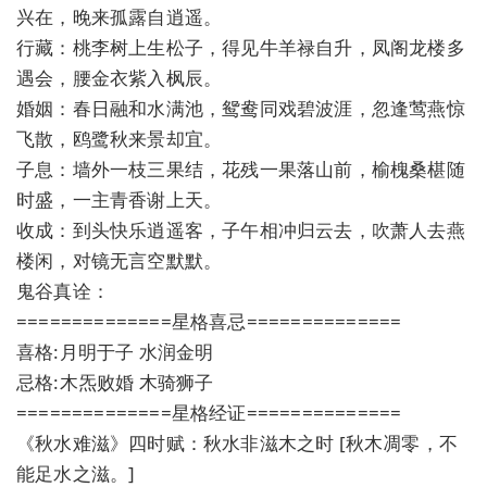
兴在，晚来孤露自逍遥。
行藏：桃李树上生松子，得见牛羊禄自升，凤阁龙楼多
遇会，腰金衣紫入枫辰。
婚姻：春日融和水满池，鸳鸯同戏碧波涯，忽逢莺燕惊
飞散，鸥鹭秋来景却宜。
子息：墙外一枝三果结，花残一果落山前，榆槐桑椹随
时盛，一主青香谢上天。
收成：到头快乐逍遥客，子午相冲归云去，吹萧人去燕
楼闲，对镜无言空默默。
鬼谷真诠：
==============星格喜忌==============
喜格:月明于子 水润金明
忌格:木炁败婚 木骑狮子
==============星格经证==============
《秋水难滋》四时赋：秋水非滋木之时 [秋木凋零，不
能足水之滋。]