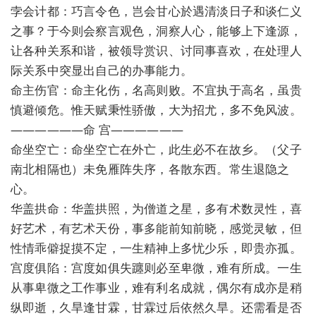
孛会计都：巧言令色，岂会甘心於遇清淡日子和谈仁义
之事？于今则会察言观色，洞察人心，能够上下逢源，
让各种关系和谐，被领导赏识、讨同事喜欢，在处理人
际关系中突显出自己的办事能力。
命主伤官：命主化伤，名高则败。不宜执于高名，虽贵
慎避倾危。惟天赋秉性骄傲，大为招尤，多不免风波。
——————命 宫——————
命坐空亡：命坐空亡在外亡，此生必不在故乡。（父子
南北相隔也）未免雁阵失序，各散东西。常生退隐之
心。
华盖拱命：华盖拱照，为僧道之星，多有术数灵性，喜
好艺术，有艺术天份，事多能前知前晓，感觉灵敏，但
性情乖僻捉摸不定，一生精神上多忧少乐，即贵亦孤。
宫度俱陷：宫度如俱失躔则必至卑微，难有所成。一生
从事卑微之工作事业，难有利名成就，偶尔有成亦是稍
纵即逝，久旱逢甘霖，甘霖过后依然久旱。还需看是否