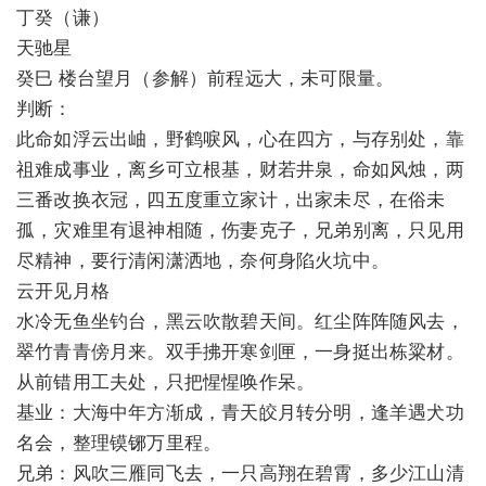
丁癸（谦）
天驰星
癸巳 楼台望月（参解）前程远大，未可限量。
判断：
此命如浮云出岫，野鹤唳风，心在四方，与存别处，靠
祖难成事业，离乡可立根基，财若井泉，命如风烛，两
三番改换衣冠，四五度重立家计，出家未尽，在俗未
孤，灾难里有退神相随，伤妻克子，兄弟别离，只见用
尽精神，要行清闲潇洒地，奈何身陷火坑中。
云开见月格
水冷无鱼坐钓台，黑云吹散碧天间。红尘阵阵随风去，
翠竹青青傍月来。双手拂开寒剑匣，一身挺出栋粱材。
从前错用工夫处，只把惺惺唤作呆。
基业：大海中年方渐成，青天皎月转分明，逢羊遇犬功
名会，整理镆铘万里程。
兄弟：风吹三雁同飞去，一只高翔在碧霄，多少江山清