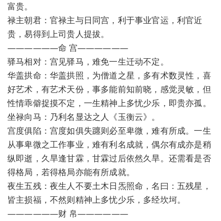
富贵。
禄主朝君：官禄主与日同宫，利于事业官运，利官近
贵，易得到上司贵人提拔。
——————命 宫——————
驿马相对：宫见驿马，难免一生迁动不定。
华盖拱命：华盖拱照，为僧道之星，多有术数灵性，喜
好艺术，有艺术天份，事多能前知前晓，感觉灵敏，但
性情乖僻捉摸不定，一生精神上多忧少乐，即贵亦孤。
坐禄向马：乃利名显达之人《玉衡云》。
宫度俱陷：宫度如俱失躔则必至卑微，难有所成。一生
从事卑微之工作事业，难有利名成就，偶尔有成亦是稍
纵即逝，久旱逢甘霖，甘霖过后依然久旱。还需看是否
得格局，若得格局亦能有所成就。
夜生五残：夜生人不要土木日炁照命，名曰：五残星，
皆主损福，不然则精神上多忧少乐，多经坎坷。
——————财 帛——————