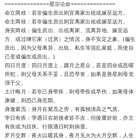
==============星宗论命==============
命立两歧：若非偏生庶出则宜离家出祖或嫁至远方。
命主两歧：若非偏生庶出则宜离家出祖或嫁至远方。
身安两歧：偏生庶出、出祖离家、流离异地、嫁至远
方、或过继它家（过房）之情况，身不安定之象。(偏生
庶出，因为父母离异、出轨、私生等混乱家庭，而使自
己变成偏生或庶出。)
四日月度：四日月度上，躔月之星众，若是四余或恶曜
所犯，则父母关系不妥，且恐早丧，如果是善星则母党
强于父。
土计晦月：若非己身带疾，则母带疾或早伤，如果母体
康健，则恐己身恙陨。
身逢紫炁：身月在紫炁之旁，有孤独清高之气质。
孛日有疾：孛遇日在前後者皆不吉，但後重於前，亦主
有疾或为目疾。行限遇日时则病显。
罗月交辉：夜火以暖其身，夜月见火为火月交辉，人生