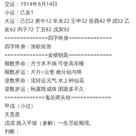
交运：1914年6月14日
小运：己亥1
大运：己巳2 庚午12 辛未22 壬申32 癸酉42 甲戌52 乙
亥62 丙子72 丁丑82 戊寅92
==============四字终身==============
四字终身：渔歌垣答
==============金锁钥匙==============
顺数男命：方寸木不揣 可使高岑楼
顺数岁运：片片○云壑 难分始与终
逆数男命：流转运元气 水上种仙花
逆数岁运：秋露既成珠 团圆多不久
=============鬼谷两头钳=============
甲戊（小过）
天贵星
戊戌 路入平坡（参解）一生尽处顺境。
判断：