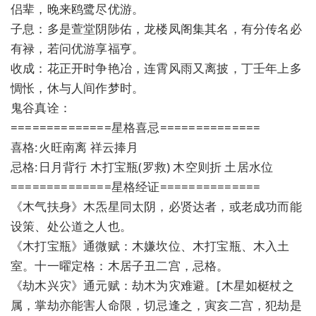
侣辈，晚来鸥鹭尽优游。
子息：多是萱堂阴陟佑，龙楼凤阁集其名，有分传名必
有禄，若问优游享福亨。
收成：花正开时争艳冶，连霄风雨又离披，丁壬年上多
惆怅，休与人间作梦时。
鬼谷真诠：
==============星格喜忌==============
喜格:火旺南离 祥云捧月
忌格:日月背行 木打宝瓶(罗救) 木空则折 土居水位
==============星格经证==============
《木气扶身》木炁星同太阴，必贤达者，或老成功而能
设策、处公道之人也。
《木打宝瓶》通微赋：木嫌坎位、木打宝瓶、木入土
室。十一曜定格：木居子丑二宫，忌格。
《劫木兴灾》通元赋：劫木为灾难避。[木星如梃杖之
属，掌劫亦能害人命限，切忌逢之，寅亥二宫，犯劫是