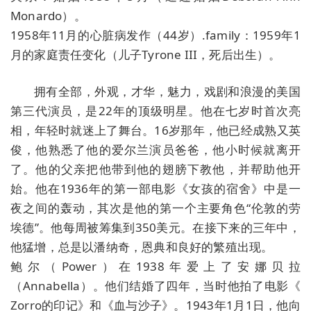
Monardo）。
1958年11月的心脏病发作（44岁）.family：1959年1
月的家庭责任变化（儿子Tyrone III，死后出生）。
拥有全部，外观，才华，魅力，戏剧和浪漫的美国
第三代演员，是22年的顶级明星。他在七岁时首次亮
相，年轻时就迷上了舞台。16岁那年，他已经成熟又英
俊，他熟悉了他的爱尔兰演员爸爸，他小时候就离开
了。他的父亲把他带到他的翅膀下教他，并帮助他开
始。他在1936年的第一部电影《女孩的宿舍》中是一
夜之间的轰动，其次是他的第一个主要角色“伦敦的劳
埃德”。他每周被筹集到350美元。在接下来的三年中，
他猛增，总是以潘纳奇，恩典和良好的繁殖出现。
鲍尔（Power）在1938年爱上了安娜贝拉
（Annabella）。他们结婚了四年，当时他拍了电影《
Zorro的印记》和《血与沙子》。1943年1月1日，他向