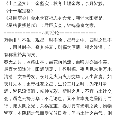
《土金坚实》土金坚实：秋冬土埋金寒，余月皆妙。
《十一曜定格》
《君臣庆会》金水为官福恩令命元，朝辅太阳者是。
《星格贵贱总赋》：君臣庆会，钟鸣鼎食之家。
==============四时经论==============
万物非时不生，观星非时不验，星盘之中、四时之星不
一，因其时令、察其盛衰，则福之厚薄、祸之浅深，自
有称量於其间矣。
春天之月，照耀山林，虽花雨风流，而晦月亦当不美。
最喜太阳逢时，阳辉明暖，丰盈财福。夜月见木则万木
清清，文章秀发。夜月见火为火月交辉，人生富贵。如
夜月见木，更带桃花之星，生於二月之时，为花月争
辉，皆风流潇洒，精神光彩。斯时之月，不宜与土计交
会，谓之云掩月华，不足论也。又不宜孛宠之星随月而
行，掩太阴之光，为祸甚重。春月要有光明之象，物物
皆亨，本阴精之气而受光於日者，但与土计之余气，则