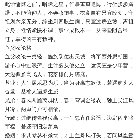
此命慵懒之宿，暗昧之星，作事重重退悔，行坐步步踌
躇，不能俯仰人，不会妆饰事，衣食自有只宜改变，守
祖则六亲无分，静坐则四肢生病，只宜过房立赘，离祖
立身，性情紧慢不调，事业成败不一，从来险阻曾经
过，幸得凶中有救神。
鱼父收论格
鱼父收论一桌轻，旌旗队仗出天城，将军塞外思朝国，
游子心中过浪萍。生计必从他处立，运谋应是少年营，
天边孤雁高飞去，花落檐前月满庭。
基业：人生居乐思为乐，岂为身高志欲低，若遇虎头人
奋发，桑榆人遇虎生威。
兄弟：春风两雁离群队，春日莺调金缕衣，独上吴江风
月冷，两重门户可相依。
行藏：过继传名禄位高，一生忠直任逍遥，边庭佐享将
军福，若还守旧定萧条。
婚姻：求调琴瑟不须忧，才上兰舟风打头，若问凤凰鸳