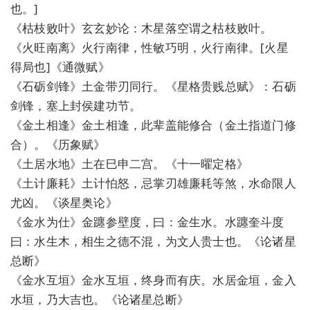
也。]
《枯枝败叶》玄玄妙论：木星落空谓之枯枝败叶。
《火旺南离》火行南律，性敏巧明，火行南律。[火星
得局也]《通微赋》
《石砺剑锋》土金带刃同行。《星格贵贱总赋》：石砺
剑锋，塞上封侯建功节。
《金土相逢》金土相逢，此辈盖能修合（金土指道门修
合）。《历象赋》
《土居水地》土在巳申二宫。《十一曜定格》
《土计廉耗》土计怕怒，忌掌刃雄廉耗等煞，水命限人
尤凶。《谈星奥论》
《金水为仕》金躔参壁度，曰：金生水。水躔奎斗度
曰：水生木，相生之德不混，为文人贵士也。《论诸星
总断》
《金水互垣》金水互垣，终身而有庆。水居金垣，金入
水垣，乃大吉也。《论诸星总断》