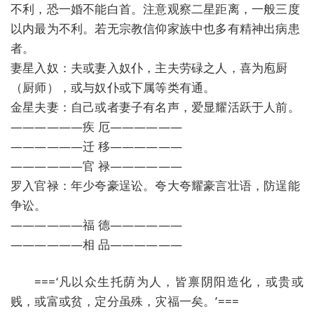
不利，恐一婚不能白首。注意观察二星距离，一般三度
以内最为不利。若无宗教信仰家族中也多有精神出病患
者。
妻星入奴：夫或妻入奴仆，主夫劳碌之人，喜为庖厨
（厨师），或与奴仆或下属等类有通。
金星夫妻：自己或者妻子有名声，爱显耀活跃于人前。
——————疾 厄——————
——————迁 移——————
——————官 禄——————
罗入官禄：年少夸豪逞讼。夸大夸耀豪言壮语，防逞能
争讼。
——————福 德——————
——————相 品——————
===‘凡以众生托荫为人，皆禀阴阳造化，或贵或
贱，或富或贫，定分虽殊，灾福一矣。’===