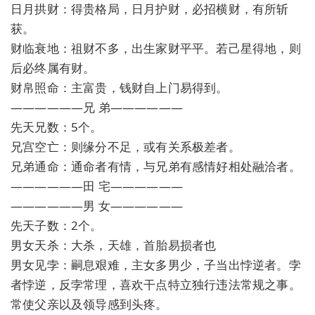
日月拱财：得贵格局，日月护财，必招横财，有所斩
获。
财临衰地：祖财不多，出生家财平平。若己星得地，则
后必终属有财。
财帛照命：主富贵，钱财自上门易得到。
——————兄 弟——————
先天兄数：5个。
兄宫空亡：则缘分不足，或有关系极差者。
兄弟通命：通命者有情，与兄弟有感情好相处融洽者。
——————田 宅——————
——————男 女——————
先天子数：2个。
男女天杀：大杀，天雄，首胎易损者也
男女见孛：嗣息艰难，主女多男少，子当出悖逆者。孛
者悖逆，反孛常理，喜欢干点特立独行违法常规之事。
常使父亲以及领导感到头疼。