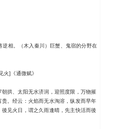
顺将逆相。（木入秦川）巨蟹、鬼宿的分野在
见火]《通微赋》
罗朝拱、太阳无水济润，迎照度限，万物摧
富贵。经云：火焰而无水淘溶，纵发而早年
，後见火日，谓之久雨逢晴，先主快活而後