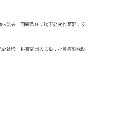
翻来复去，雨骤风狂，端下处变作歪邪，安
来处处啼，桃杏满园人去后，小舟撑驾绿阴