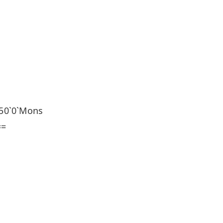
50`0`Mons
==