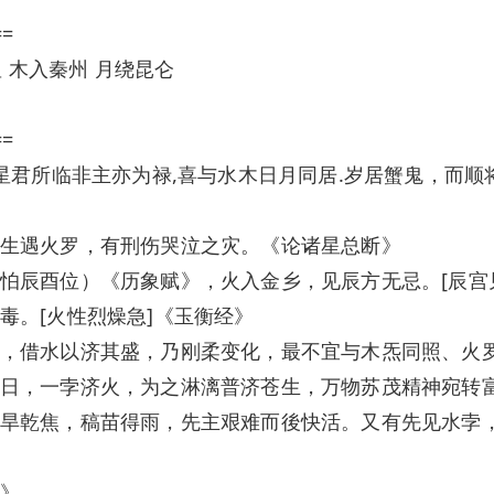
==
显 木入秦州 月绕昆仑
==
徳星君所临非主亦为禄,喜与水木日月同居.岁居蟹鬼，而
生遇火罗，有刑伤哭泣之灾。《论诸星总断》
怕辰酉位）《历象赋》，火入金乡，见辰方无忌。[辰宫
毒。[火性烈燥急]《玉衡经》
，借水以济其盛，乃刚柔变化，最不宜与木炁同照、火
日，一孛济火，为之淋漓普济苍生，万物苏茂精神宛转
旱乾焦，稿苗得雨，先主艰难而後快活。又有先见水孛
》