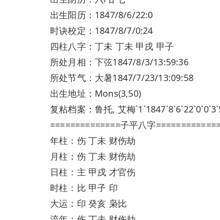
出生阳历：1847/8/6/22:0
时诀校定：1847/8/7/0:24
四柱八字：丁未 丁未 甲戌 甲子
所处月相：下弦1847/8/3/13:59:36
所处节气：大暑1847/7/23/13:09:58
出生地址：Mons(3,50)
复粘档案：鲁托, 艾梅`1`1847`8`6`22`0`0`3`
==============子平八字============
年柱：伤 丁未 财伤劫
月柱：伤 丁未 财伤劫
日柱：主 甲戌 才官伤
时柱：比 甲子 印
大运：印 癸亥 枭比
流年：伤 丁未 财伤劫