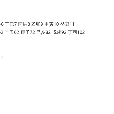
6 丁巳7 丙辰8 乙卯9 甲寅10 癸丑11
2 辛丑62 庚子72 己亥82 戊戌92 丁酉102
==
==
=