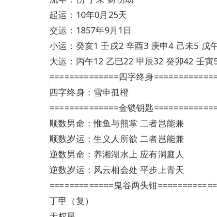
起运：10年0月25天
交运：1857年9月1日
小运：癸亥1 壬戌2 辛酉3 庚申4 己未5 戊午
大运：丙午12 乙巳22 甲辰32 癸卯42 壬寅5
==============四字终身============
四字终身：雪申孤橙
==============金锁钥匙============
顺数男命：惟鱼与熊掌 二者岂能兼
顺数岁运：生义人所欲 二者岂能兼
逆数男命：养湘湖水上 应有洞庭人
逆数岁运：风云相会处 平步上青天
=============鬼谷两头钳============
丁甲（复）
天权星