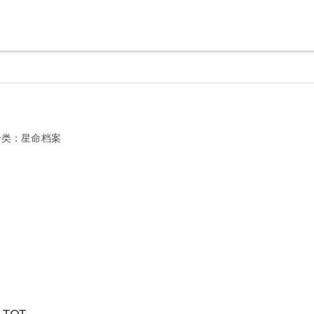
分类：
星命档案
 TOT