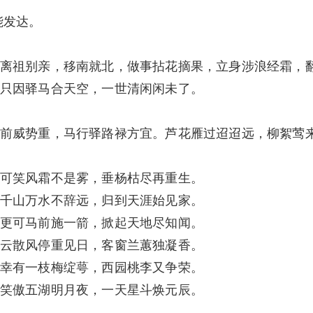
能发达。
离祖别亲，移南就北，做事拈花摘果，立身涉浪经霜，
只因驿马合天空，一世清闲闲未了。
前威势重，马行驿路禄方宜。芦花雁过迢迢远，柳絮莺
可笑风霜不是雾，垂杨枯尽再重生。
千山万水不辞远，归到天涯始见家。
更可马前施一箭，掀起天地尽知闻。
云散风停重见日，客窗兰蕙独凝香。
幸有一枝梅绽萼，西园桃李又争荣。
笑傲五湖明月夜，一天星斗焕元辰。