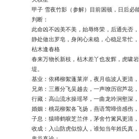
甲子 雪夜竹影（参解）目前困顿，日后必
判断：
此命凶不凶美不美，始辱终荣，后通先否，
静处做出罗皂，身闲心未稳，心稳足常忙，
枯木逢春格
春来万物长新枝，枯木差丫也发辉，虎啸岩
堤。
基业：依稀柳絮蓬莱岸，夜月临波人更清，
兄弟：三雁分飞吴越去，一声嘹历宿芦花，
行藏：高山流水操瑶琴，一曲龙吟涧壑深，
婚姻：桃花柳絮各飞扬，燕语莺啼倍感伤，
子息：猿啼鹤唳芝兰伴，茅舍竹篱风更清，
收成：入山防虎似惊人，谁知当年姓氏真，
鬼谷真诠：