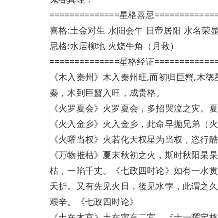
==============星格喜忌============
喜格:土金对生 水阳会午 日帝居阳 水名荣
忌格:水居柳地 火烧牛角（月救）
==============星格经证============
《木入秦州》木入秦州旺,而初归巨蟹,木
秦，木到巨蟹入旺，成贵格。
《火罗夏会》火罗夏会，多招哭泣之灾。夏
《火入金乡》火入金乡，此命早抛兄弟（火
《火曜当权》火若化天权星为当权，恣行酷
《万物摧枯》夏末秋初之火，斯时秋阳杲杲
枯，一陷千丈。《七政四时论》如有一水贯
夭折。又有先见火日，後见水孛，此谓之久
艰辛。《七政四时论》
《土在木宫》土在寅亥二宫。《十一曜定格