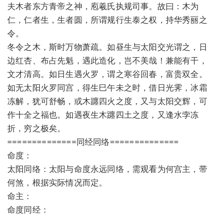
夫木者东方青帝之神，庖羲氏执规司事。故曰：木为
仁，仁者生，生者圆，所谓规行生泰之权，持华秀丽之
令。
冬令之木，斯时万物萧疏。如昼生与太阳交光谓之，日
边红杏、布占先魁，遇此造化，岂不美哉！兼能有干，
文才清高。如日生遇火罗，谓之寒谷回春，富贵双全。
如无太阳火罗同宫，得生巳午未之时，借日光霁，冰霜
冻解，犹可舒畅，或木躔四火之度，又与太阳交辉，可
作十全之福也。如遇夜生木躔四土之度，又逢水孛冻
折，穷之极矣。
==============同经同络==============
命度：
太阳同络：太阳与命度永远同络，需观看为何宫主，带
何煞，根据实际情况而定。
命主：
命度同经：