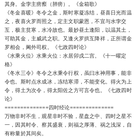
其身。金孛主痨瘵（肺痨）。《金箱歌》
《冬金喜暖》冬令之金，斯时寒凝冻结，昼喜日光而温
之，夜喜火罗而照之，定主文职蒙恩，不宜与水孛交
互，极主贫寒，水冷故也。最妙昼土逢阳，以温其土，
可助其金，主威武之职。又逢火罗拱互降祥，正所谓金
罗相会，阃外司权。《七政四时论》
《水乘火位》水乘火位：水居卯戌二宫。《十一曜定
格》
《冬水三令》冬令之水秉令行权，虽曰水神用事，能非
令也。斯时点水成冰，冻结寒滞，不能变化。得火为上
令，得土为次令，得太阳佐之方可言令也。《七政四时
论》
==============四时经论==============
万物非时不生，观星非时不验，星盘之中、四时之星不
一，因其时令、察其盛衰，则福之厚薄、祸之浅深，自
有称量於其间矣。