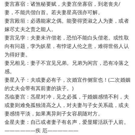
妻宫寡宿：诸煞秘要赋，夫妻宫坐寡宿，到老丧夫/
妻，不能共偕白首。若夫妻星高强亦可解。
妻宫殿垣：必遇能家之偶。能娶得贤淑之人为妻，或者
嫁尽丈夫之责之能人。
妻宫见孛：夫妻未许偕老，恐怕不能白头偕老。或性取
向有问题，孛为妖星，有悖逆人伦之意，难得世俗人认
为得好妻。
妻兄相见：妻子不宜见兄弟。兄弟为闲宫，恐有冷落之
感。
妻星入子：夫或妻必有子，次婚宜作侧室也！(二次婚姻
的丈夫会带有其前妻的孩子。)
炁临妻宫：炁星对冲，见之必孤，于婚姻感情不利，夫
或妻则难免孤独清高之人，对夫妻与子女关系疏，或夫
妻感情平淡，如果离异则子女容易随对方。
金星夫妻：自己或者妻子有名声，爱显耀活跃于人前。
——————疾 厄——————