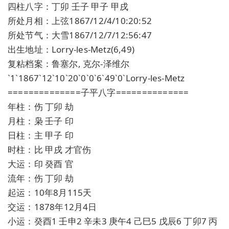
四柱八字：丁卯 壬子 甲子 甲戌
所处月相：上弦1867/12/4/10:20:52
所处节气：大雪1867/12/7/12:56:47
出生地址：Lorry-les-Metz(6,49)
复粘档案：鲁塞尔, 克尔-泽维尔
`1`1867`12`10`20`0`0`6`49`0`Lorry-les-Metz
==============子平八字==============
年柱：伤 丁卯 劫
月柱：枭 壬子 印
日柱：主 甲子 印
时柱：比 甲戌 才官伤
大运：印 癸酉 官
流年：伤 丁卯 劫
起运：10年8月115天
交运：1878年12月4日
小运：癸酉1 壬申2 辛未3 庚午4 己巳5 戊辰6 丁卯7 丙