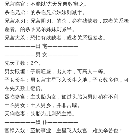
兄宫临官：不能以‘先天兄弟数’释之。
杀临兄弟：的杀临兄弟姊妹则减半。
兄宫杀刃：兄宫阴刃、的杀，必有残缺者，或者关系极
差者。的杀临兄弟姊妹则减半。
兄宫大杀：恐怕有残缺者，或者关系极差者。
——————田 宅——————
——————男 女——————
先天子数：2个。
男女殿垣：子嗣旺盛，出人才，可高人一等。
子女长生：男女宫主星飞入长生之地，子女数多也，可
在先天数上翻倍。
炁临妻宫：主头胎为女，如过头胎为男则稍有不利。
土临男女：土入男乡，并非吉曜。
天狗临妻：头胎为儿则恐主损。
——————奴 仆——————
官禄入奴：至於事业，主星飞入奴宫，难免辛苦也！