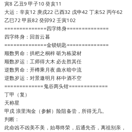
寅8 乙丑9 甲子10 癸亥11
大运：辛亥12 庚戌22 己酉32 戊申42 丁未52 丙午62
乙巳72 甲辰82 癸卯92 壬寅102
==============四字终身==============
四字终身：回首云暮
==============金锁钥匙==============
顺数男命：拱杷之桐梓 斫为栋梁材
顺数岁运：工师得大木 必去胜其任
逆数男命：开樽乘月夜 曲水暗中流
逆数岁运：对景邀明月 杯中酒不空
=============鬼谷两头钳=============
丁甲（复）
天称星
甲戌 浪里淘金（参解）险阻备尝，所得无几。
判断：
此命凶不凶美不美，始辱终荣，后通先否，离祖别亲，