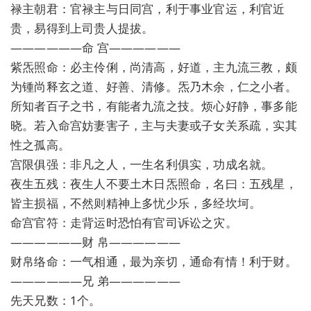
禄主朝君：官禄主与日同宫，利于事业官运，利官近
贵，易得到上司贵人提拔。
——————命 宫——————
紫炁照命：必主伶俐，尚清高，好道，主九流三教，颇
为锺尚释玄之道、好善、清修。炁乃木余，仁之小者。
所知者百子之书，有能者九流之技。烦心好静，事多能
晓。若入命宫妨妻害子，主与夫妻或子女关系疏，实其
性之孤高。
宫限俱强：非凡之人，一生名利俱实，功成名就。
夜生五残：夜生人不要土木日炁照命，名曰：五残星，
皆主损福，不然则精神上多忧少乐，多经坎坷。
命宫官符：走背运时恐怕有官司诉讼之灾。
——————财 帛——————
财帛络命：一气相通，最为亲切，通命有情！利于财。
——————兄 弟——————
先天兄数：1个。