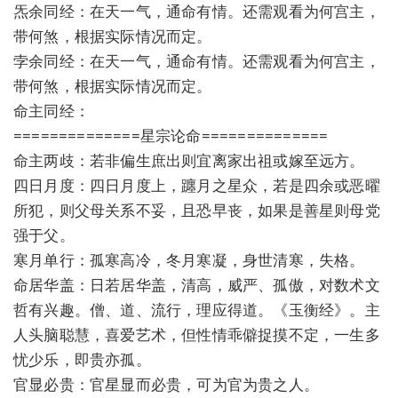
炁余同经：在天一气，通命有情。还需观看为何宫主，
带何煞，根据实际情况而定。
孛余同经：在天一气，通命有情。还需观看为何宫主，
带何煞，根据实际情况而定。
命主同经：
==============星宗论命==============
命主两歧：若非偏生庶出则宜离家出祖或嫁至远方。
四日月度：四日月度上，躔月之星众，若是四余或恶曜
所犯，则父母关系不妥，且恐早丧，如果是善星则母党
强于父。
寒月单行：孤寒高冷，冬月寒凝，身世清寒，失格。
命居华盖：日若居华盖，清高，威严、孤傲，对数术文
哲有兴趣。僧、道、流行，理应得道。《玉衡经》。主
人头脑聪慧，喜爱艺术，但性情乖僻捉摸不定，一生多
忧少乐，即贵亦孤。
官显必贵：官星显而必贵，可为官为贵之人。