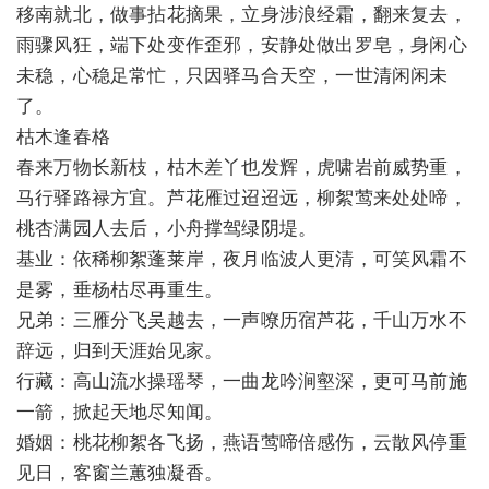
移南就北，做事拈花摘果，立身涉浪经霜，翻来复去，
雨骤风狂，端下处变作歪邪，安静处做出罗皂，身闲心
未稳，心稳足常忙，只因驿马合天空，一世清闲闲未
了。
枯木逢春格
春来万物长新枝，枯木差丫也发辉，虎啸岩前威势重，
马行驿路禄方宜。芦花雁过迢迢远，柳絮莺来处处啼，
桃杏满园人去后，小舟撑驾绿阴堤。
基业：依稀柳絮蓬莱岸，夜月临波人更清，可笑风霜不
是雾，垂杨枯尽再重生。
兄弟：三雁分飞吴越去，一声嘹历宿芦花，千山万水不
辞远，归到天涯始见家。
行藏：高山流水操瑶琴，一曲龙吟涧壑深，更可马前施
一箭，掀起天地尽知闻。
婚姻：桃花柳絮各飞扬，燕语莺啼倍感伤，云散风停重
见日，客窗兰蕙独凝香。