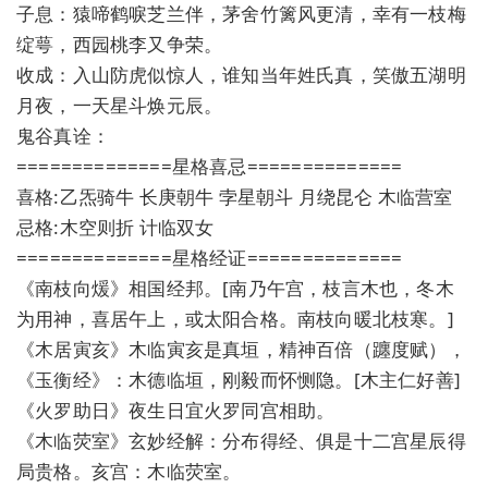
子息：猿啼鹤唳芝兰伴，茅舍竹篱风更清，幸有一枝梅
绽萼，西园桃李又争荣。
收成：入山防虎似惊人，谁知当年姓氏真，笑傲五湖明
月夜，一天星斗焕元辰。
鬼谷真诠：
==============星格喜忌==============
喜格:乙炁骑牛 长庚朝牛 孛星朝斗 月绕昆仑 木临营室
忌格:木空则折 计临双女
==============星格经证==============
《南枝向煖》相国经邦。[南乃午宫，枝言木也，冬木
为用神，喜居午上，或太阳合格。南枝向暖北枝寒。]
《木居寅亥》木临寅亥是真垣，精神百倍（躔度赋），
《玉衡经》：木德临垣，刚毅而怀恻隐。[木主仁好善]
《火罗助日》夜生日宜火罗同宫相助。
《木临荧室》玄妙经解：分布得经、俱是十二宫星辰得
局贵格。亥宫：木临荧室。