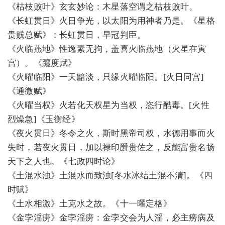
《枯枝败叶》玄玄妙论：木星落空谓之枯枝败叶。
《长虹贯日》火日争光，以太阳为用神者乃是。《星格
贵贱总赋》：长虹贯日，早冠判臣。
《火临燕地》性逸素无拘，盖喜火临燕地（火星在寅
宫）。《躔度赋》
《火曜临阳》一天黯淡，只缘火曜临阳。[火日同宫]
《通微赋》
《火曜当权》火若化天权星为当权，恣行酷毒。[火性
烈燥急]《玉衡经》
《夜火贯日》冬令之火，斯时黑帝司权，水德用事而火
失时，若夜火贯日，加以禄印爵贵佐之，反能富贵名扬
天下之人也。《七政四时论》
《土混水浊》土混水而致浊[冬水冰结土混不清]。《四
时赋》
《土水相激》土克水之故。《十一曜定格》
《金孛淫痨》金孛淫痨：金孛交会为人淫，必主痨病及