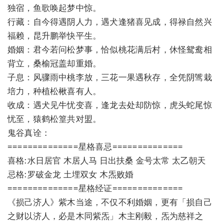
独宿，鱼歌唤起梦中惊。
行藏：自今得遇阴人力，遇犬逢猪喜见成，得禄自然兴
福赖，昆升鹏举快平生。
婚姻：君今若问松梦事，恰似桃花满后村，休怪鸳鸯相
背立，桑榆冠盖却重婚。
子息：风骤雨中桃李放，三花一果遇秋存，全凭阴骘栽
培力，种植松楸喜有人。
收成：遇犬见牛忧变喜，逢龙去处却防惊，虎头蛇尾惊
忧至，猿鹤松篁共对盟。
鬼谷真诠：
==============星格喜忌==============
喜格:水日居官 木居人马 日出扶桑 金号太常 太乙朝天
忌格:罗破金龙 土埋双女 木炁败婚
==============星格经证==============
《损己济人》紫木当途，不仅不利婚姻，更有「损自己
之财以济人，必是木同紫炁」木主刚毅，炁为慈祥之