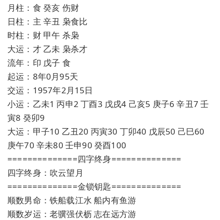
月柱：食 癸亥 伤财
日柱：主 辛丑 枭食比
时柱：财 甲午 杀枭
大运：才 乙未 枭杀才
流年：印 戊子 食
起运：8年0月95天
交运：1957年2月15日
小运：乙未1 丙申2 丁酉3 戊戌4 己亥5 庚子6 辛丑7 壬
寅8 癸卯9
大运：甲子10 乙丑20 丙寅30 丁卯40 戊辰50 己巳60
庚午70 辛未80 壬申90 癸酉100
==============四字终身==============
四字终身：吹云望月
==============金锁钥匙==============
顺数男命：铁船载江水 船内有鱼游
顺数岁运：老骥强伏枥 志在远方游