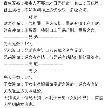
夜生五残：夜生人不要土木日炁照命，名曰：五残星，
皆主损福，不然则精神上多忧少乐，多经坎坷。
——————财 帛——————
财帛络命：一气相通，最为亲切，通命有情！利于财。
财帛冲命：主富贵，钱财自上门易得到。巨富之命。
——————兄 弟——————
先天兄数：1个。
兄弟近日：兄弟宫主近日乃有成名者之兄弟。
兄弟通命：通命者有情，与兄弟有感情好相处融洽者。
——————田 宅——————
——————男 女——————
先天子数：2个。
子女通命：子女主星躔四命度谓之通命，通命者有情，
关系近且多关照融洽。
天狗临儿：但见天狗，不利于长男（女则不算），首胎
为男则防损者也。