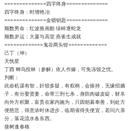
==============四字终身==============
四字终身：时增艳冶
==============金锁钥匙==============
顺数男命：红波推画舫 绿棹逐蛇龙
顺数岁运：大厦与高堂 燕雀生成就
=============鬼谷两头钳=============
己丁（坤）
天恍星
丁酉 蝉鸟投林（参解）依人作嫁，可免冻馁之忧。
判断：
此命机谋有智，奸狡多疑，有权柄，会操持，无缘招嫡
子，有分娶贤妻，命带三刑七杀，身防肉破皮碇，财帛
向外方积聚，富贵在家内施为，只因朝暮奉善，到处方
便慈悲，得意浓时休进步，临期省得失便宜，若问六亲
分，落花流水各东西。
接树逢春格