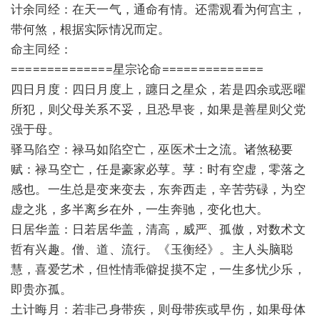
计余同经：在天一气，通命有情。还需观看为何宫主，
带何煞，根据实际情况而定。
命主同经：
==============星宗论命==============
四日月度：四日月度上，躔日之星众，若是四余或恶曜
所犯，则父母关系不妥，且恐早丧，如果是善星则父党
强于母。
驿马陷空：禄马如陷空亡，巫医术士之流。诸煞秘要
赋：禄马空亡，任是豪家必莩。莩：时有空虚，零落之
感也。一生总是变来变去，东奔西走，辛苦劳碌，为空
虚之兆，多半离乡在外，一生奔驰，变化也大。
日居华盖：日若居华盖，清高，威严、孤傲，对数术文
哲有兴趣。僧、道、流行。《玉衡经》。主人头脑聪
慧，喜爱艺术，但性情乖僻捉摸不定，一生多忧少乐，
即贵亦孤。
土计晦月：若非己身带疾，则母带疾或早伤，如果母体