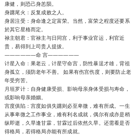
康健，则恐己身恙陨。
身躔尾火：反复成败之人。
身居注受：身命逢之定富荣。当然，富荣之程度还要系
於其它星格而定。
禄主朝君：官禄主与日同宫，利于事业官运，利官近
贵，易得到上司贵人提拔。
——————命 宫——————
计星入命：果老云，计星守命宫，防性暴逞才雄，背祖
身孤立，须防老年不善。 如果有伤宫伤度，则要防止老
年受穷苦。
月垣罗计：自身健康受损、影响母亲身体受损与寿命，
或影响母亲婚姻。
宫度俱陷：宫度如俱失躔则必至卑微，难有所成。一生
从事卑微之工作事业，难有利名成就，偶尔有成亦是稍
纵即逝，久旱逢甘霖，甘霖过后依然久旱。还需看是否
得格局，若得格局亦能有所成就。