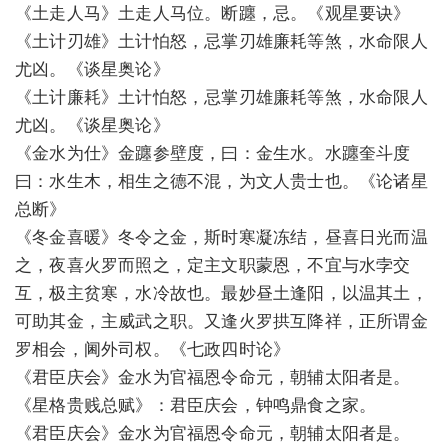
《土走人马》土走人马位。断躔，忌。《观星要诀》
《土计刃雄》土计怕怒，忌掌刃雄廉耗等煞，水命限人
尤凶。《谈星奥论》
《土计廉耗》土计怕怒，忌掌刃雄廉耗等煞，水命限人
尤凶。《谈星奥论》
《金水为仕》金躔参壁度，曰：金生水。水躔奎斗度
曰：水生木，相生之德不混，为文人贵士也。《论诸星
总断》
《冬金喜暖》冬令之金，斯时寒凝冻结，昼喜日光而温
之，夜喜火罗而照之，定主文职蒙恩，不宜与水孛交
互，极主贫寒，水冷故也。最妙昼土逢阳，以温其土，
可助其金，主威武之职。又逢火罗拱互降祥，正所谓金
罗相会，阃外司权。《七政四时论》
《君臣庆会》金水为官福恩令命元，朝辅太阳者是。
《星格贵贱总赋》：君臣庆会，钟鸣鼎食之家。
《君臣庆会》金水为官福恩令命元，朝辅太阳者是。