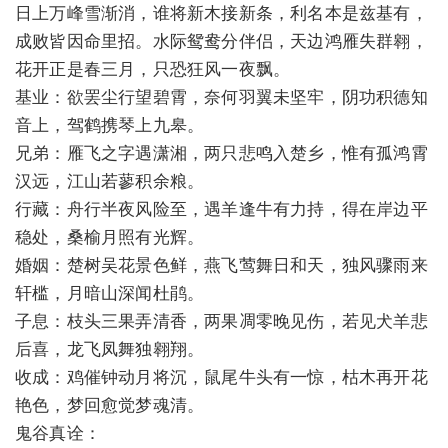
日上万峰雪渐消，谁将新木接新条，利名本是兹基有，
成败皆因命里招。水际鸳鸯分伴侣，天边鸿雁失群翱，
花开正是春三月，只恐狂风一夜飘。
基业：欲罢尘行望碧霄，奈何羽翼未坚牢，阴功积德知
音上，驾鹤携琴上九皋。
兄弟：雁飞之字遇潇湘，两只悲鸣入楚乡，惟有孤鸿霄
汉远，江山若蓼积余粮。
行藏：舟行半夜风险至，遇羊逢牛有力持，得在岸边平
稳处，桑榆月照有光辉。
婚姻：楚树吴花景色鲜，燕飞莺舞日和天，独风骤雨来
轩槛，月暗山深闻杜鹃。
子息：枝头三果弄清香，两果凋零晚见伤，若见犬羊悲
后喜，龙飞凤舞独翱翔。
收成：鸡催钟动月将沉，鼠尾牛头有一惊，枯木再开花
艳色，梦回愈觉梦魂清。
鬼谷真诠：