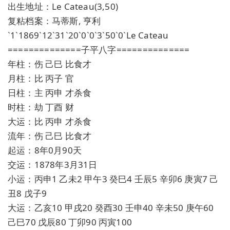
出生地址：Le Cateau(3,50)
复粘档案：马蒂斯, 亨利
`1`1869`12`31`20`0`0`3`50`0`Le Cateau
==============子平八字==============
年柱：伤 己巳 比食才
月柱：比 丙子 官
日柱：主 丙申 才杀食
时柱：劫 丁酉 财
大运：比 丙申 才杀食
流年：伤 己巳 比食才
起运：8年0月90天
交运：1878年3月31日
小运：丙申1 乙未2 甲午3 癸巳4 壬辰5 辛卯6 庚寅7 己
丑8 戊子9
大运：乙亥10 甲戌20 癸酉30 壬申40 辛未50 庚午60
己巳70 戊辰80 丁卯90 丙寅100