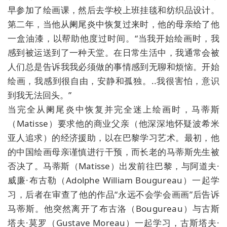
早参加了绘画课，然后去学校上班挂毯和纺织品设计。
第二年，当他从阑尾炎中恢复过来时，他的母亲给了他
一盒油漆，以帮助他度过时间。“当我开始绘画时，我
感到被运送到了一种天堂。在日常生活中，我通常会被
人们总是告诉我我必须做的事情感到无聊和烦恼。开始
绘画，我感到很自由，安静和孤独。..我很害怕，意识
到我无法回头。”
当完全从阑尾炎中恢复并完全迷上绘画时，马蒂斯
（Matisse）要求他的商业父亲（他深深地怀疑波希米
亚人追求）的经济援助，以在巴黎学习艺术。最初，他
的中国绘画母亲谨慎进行干预，而长老的马蒂斯先生被
否决了。马蒂斯（Matisse）出发前往巴黎，与阿道夫·
威廉·布古勒（Adolphe William Bougureau）一起学
习，后者在审查了他的作品“永远不会学会画画”后告诉
马蒂斯。他突然离开了布古洛（Bougureau）与古斯
塔夫·莫罗（Gustave Moreau）一起学习，古斯塔夫·