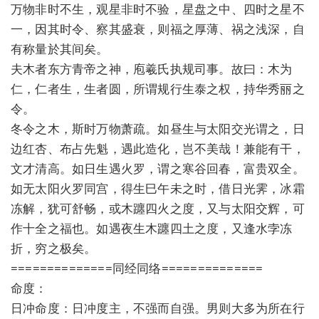
万物非时不生，观星非时不验，星盘之中、四时之星不
一，因其时令、察其盛衰，则福之厚薄、祸之浅深，自
有称量於其间矣。
夫木者东方青帝之神，庖羲氏执规司事。故曰：木为
仁，仁者生，生者圆，所谓规行生泰之权，持华秀丽之
令。
冬令之木，斯时万物萧疏。如昼生与太阳交光谓之，日
边红杏、布占先魁，遇此造化，岂不美哉！兼能有干，
文才清高。如日生遇火罗，谓之寒谷回春，富贵双全。
如无太阳火罗同宫，得生巳午未之时，借日光霁，冰霜
冻解，犹可舒畅，或木躔四火之度，又与太阳交辉，可
作十全之福也。如遇夜生木躔四土之度，又逢水孛冻
折，穷之极矣。
==============同经同络==============
命度：
日冲命度：日冲度主，不强而自强。男则大多为所在行