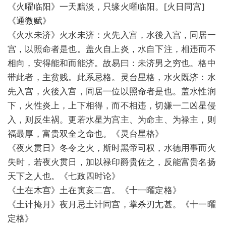
《火曜临阳》一天黯淡，只缘火曜临阳。[火日同宫]
《通微赋》
《火水未济》火水未济：火先入宫，水後入宫，同居一
宫，以照命者是也。盖火自上炎，水自下注，相违而不
相向，安得能和而能济。故易曰：未济男之穷也。格中
带此者，主贫贱。此系忌格。灵台星格，水火既济：水
先入宫，火後入宫，同居一位以照命者是也。盖水性润
下，火性炎上，上下相得，而不相违，切嫌一二凶星侵
入，则反生祸。更若水星为宫主、为命主、为禄主，则
福最厚，富贵双全之命也。《灵台星格》
《夜火贯日》冬令之火，斯时黑帝司权，水德用事而火
失时，若夜火贯日，加以禄印爵贵佐之，反能富贵名扬
天下之人也。《七政四时论》
《土在木宫》土在寅亥二宫。《十一曜定格》
《土计掩月》夜月忌土计同宫，掌杀刃尢甚。《十一曜
定格》