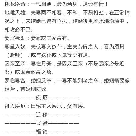
桃花络命：一气相通，最为亲切，通命有情！
地雌天雄：夫妻两不相容、不和、不易相处，在正常情
况之下，未结婚已易有争执，结婚後更若水沸滴油中，
相攻必不已。
妻宫禄勋：妻家或夫家富有。
妻星入奴：夫或妻入奴仆，主夫劳碌之人，喜为庖厨
（厨师），或与奴仆或下属等类有通。
因亲至亲：妻在月旁，是因亲至亲（不是远亲必是近
邻）或因亲致富之象。
罗临妻宫：婚姻反掌，一妻不能到老之命，婚姻需要多
经营，首婚则防败。
——————疾 厄——————
祖入疾厄：田宅主入疾厄，父有疾。
——————迁 移——————
——————官 禄——————
——————福 德——————