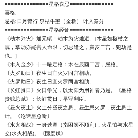
==============星格喜忌==============
喜格:
忌格:日月背行 泉枯牛壑（金救） 计入秦分
==============星格经证==============
《劫木兴灾》通元赋：劫木为灾难避。[木星如梃杖之
属，掌劫亦能害人命限，切忌逢之，寅亥二宫，犯劫是
也。]
《木入金乡》十一曜定格：木在辰酉二宫，忌格。
《火罗助日》夜生日宜火罗同宫相助。
《火罗助日》夜生日宜火罗同宫相助。
《长虹贯日》火日争光，以太阳为用神者乃是。《星格
贵贱总赋》：长虹贯日，早冠判臣。
《昼火夜土》火土分昼夜之忌。昼生忌火罗，夜生忌土
计。《论诸星总断》
《水火相战》一身迍蹇（指困顿不顺利)，火星怕与水星
交(水火相战)。《躔度赋》