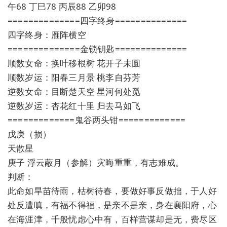
午68 丁巳78 丙辰88 乙卯98
==============四字终身==============
四字终身：雁阵横空
==============金锁钥匙==============
顺数女命：换叶移根树 花开子未圆
顺数岁运：阳春三月景 桃李自芬芳
逆数女命：目断楚天空 星河何处觅
逆数岁运：杏花红十里 归去马如飞
=============鬼谷两头钳=============
戊庚（损）
天散星
庚子 浮云蔽月（参解）灾晦重重，有志难成。
判断：
此命如旱苗待雨，枯树待春，要做好事反做拙，于人好
处反遭嗔，有福不得福，是亲不是亲，身在襄阳府，心
在海涯津，千般忧虑心中有，百样营谋却是无，费尽区