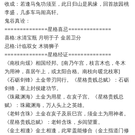
收成：若逢马兔功须至，此日归山是夙缘，回首故园桃
李盛，几多车马闹高轩。
鬼谷真诠：
==============星格喜忌==============
喜格:水清宝瓶 月明于子 金居卫分
忌格:计临双女 木骑狮子
==============星格经证==============
《南枝向煖》相国经邦。[南乃午宫，枝言木也，冬木
为用神，喜居午上，或太阳合格。南枝向暖北枝寒]
《石砺剑锋》土金带刃同行。《星格贵贱总赋》：石砺
剑锋，塞上封侯建功节。
《珠藏渊海》土金为用星，在亥子宫。《星格贵贱总
赋》：珠藏渊海，万人头上之英雄。
《老蚌含珠》土金在亥子及辰巳宫，须金土为用神者。
《星格贵贱总赋》：老蚌含珠，乡闾望重。
《金土相逢》金土相逢，此辈盖能修合（金土指道门修