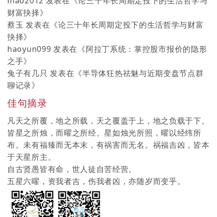
mao2012
发表在《
论三十年长周期定投下的生活哲学与
财富抉择
》
蔡玉
发表在《
论三十年长周期定投下的生活哲学与财富
抉择
》
haoyun099
发表在《
阿拉丁系统：掌控股市报价的隐形
之手
》
兔子有几只
发表在《
半导体狂热祛魅与近期变盘节点群
聊记录
》
佳句摘录
凡天之所覆，地之所载，天之覆盖于上，地之负载于下。
皆星之所烛，而曜之所经。星如烛光所照，曜以经纬所
布。未有福臻而无本末，有祸害而无名。祸福吉凶，皆本
于天星所主。
自古贤愚皆有命，世人徒自苦经营。
五星六曜，资我者吉，伤我者凶，亦随岁而变乎。