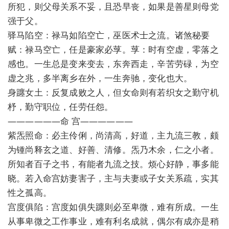
所犯，则父母关系不妥，且恐早丧，如果是善星则母党
强于父。
驿马陷空：禄马如陷空亡，巫医术士之流。诸煞秘要
赋：禄马空亡，任是豪家必莩。莩：时有空虚，零落之
感也。一生总是变来变去，东奔西走，辛苦劳碌，为空
虚之兆，多半离乡在外，一生奔驰，变化也大。
身躔女土：反复成败之人，但女命则有若织女之勤守机
杼，勤守职位，任劳任怨。
——————命 宫——————
紫炁照命：必主伶俐，尚清高，好道，主九流三教，颇
为锺尚释玄之道、好善、清修。炁乃木余，仁之小者。
所知者百子之书，有能者九流之技。烦心好静，事多能
晓。若入命宫妨妻害子，主与夫妻或子女关系疏，实其
性之孤高。
宫度俱陷：宫度如俱失躔则必至卑微，难有所成。一生
从事卑微之工作事业，难有利名成就，偶尔有成亦是稍