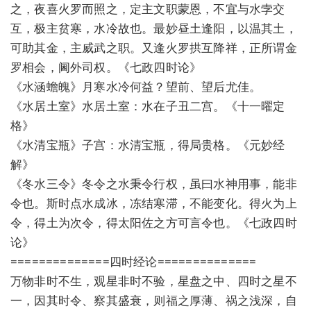
之，夜喜火罗而照之，定主文职蒙恩，不宜与水孛交
互，极主贫寒，水冷故也。最妙昼土逢阳，以温其土，
可助其金，主威武之职。又逢火罗拱互降祥，正所谓金
罗相会，阃外司权。《七政四时论》
《水涵蟾魄》月寒水冷何益？望前、望后尤佳。
《水居土室》水居土室：水在子丑二宫。《十一曜定
格》
《水清宝瓶》子宫：水清宝瓶，得局贵格。《元妙经
解》
《冬水三令》冬令之水秉令行权，虽曰水神用事，能非
令也。斯时点水成冰，冻结寒滞，不能变化。得火为上
令，得土为次令，得太阳佐之方可言令也。《七政四时
论》
==============四时经论==============
万物非时不生，观星非时不验，星盘之中、四时之星不
一，因其时令、察其盛衰，则福之厚薄、祸之浅深，自