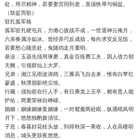
处，用尽精神，若要妻宫同到老，直须铁帚与铜盆。
（鼓盆而歌）
驻扎孤军格
孤军驻扎硬屯兵，力倦心疲战不成，一世退神云掩月，
六亲眷属冷如冰。曾经弄巧反成拙，每向求安反见惊，
若要愁心随意处，兔随鸡走月重明。
基业：玉器先须用琢磨，真金百练费工夫，因人借力朝
天阙，引领群仙上大罗。
兄弟：湘江见雨波涛阔，三雁高飞自去来，惟有白苹红
蓼盛，秋潭朋影绝尘埃。
行藏：须知箭在行人手，有日乘龙上玉亭，赖有贵人能
护佑，两重荣禄自峥嵘。
婚姻：姻缘姻缘复姻缘，一对鸳鸯两处眠，纵遇晴风明
月下，悠悠独酌拨清弦。
子息：春暮好花枝头放，到得秋深一果收，人在高楼听
消息，城头更鼓夜悠悠。