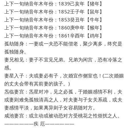
上下一旬纳音年木年份：1839己亥年【猪年】
上下一旬纳音年木年份：1852壬子年【鼠年】
上下一旬纳音年木年份：1853癸丑年【牛年】
上下一旬纳音年木年份：1860庚申年【猴年】
上下一旬纳音年木年份：1861辛酉年【鸡年】
孤劫随身：一妻或一夫恐不能偕老，聚少离多，终究是
孤独随身。
妻兄相见：妻子不宜见兄弟。兄弟为闲宫，恐有冷落之
感。
妻星入子：夫或妻必有子，次婚宜作侧室也！(二次婚姻
的丈夫会带有其前妻的孩子。)
炁临妻宫：炁星对冲，见之必孤，于婚姻感情不利，夫
或妻则难免孤独清高之人，对夫妻与子女关系疏，或夫
妻感情平淡，如果离异则子女容易随对方。
咸池妻宫：或主动或被动恐对方受桃花之性烦扰之人。
——————疾 厄——————