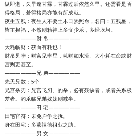
纵即逝，久旱逢甘霖，甘霖过后依然久旱。还需看是否
得格局，若得格局亦能有所成就。
夜生五残：夜生人不要土木日炁照命，名曰：五残星，
皆主损福，不然则精神上多忧少乐，多经坎坷。
——————财 帛——————
大耗临财：获而有耗也！
财帛见孛：财宫见孛星，耗财如水流。大小耗在命或财
宫则更甚至。
——————兄 弟——————
先天兄数：5个。
兄宫杀刃：兄宫飞刃、的杀，必有残缺者，或者关系极
差者。的杀临兄弟姊妹则减半。
——————田 宅——————
田宅官符：未免户争之扰。
身在田宅：多蒙祖德祖业之助。
——————男 女——————