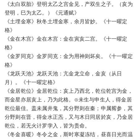
《太白双胎》登明太乙之宫金见，产双生之子。（亥为
登明，巳为太乙。）《元通赋》
《土埋金寒》秋冬土埋金寒，余月皆妙。《十一曜定
格》
《金在木宫》金在木宫：金在寅亥二宫。《十一曜定
格》
《金罗同克》金罗同克：金为用神则坏矣。《十一曜定
格》
《龙跃天池》龙跃天池：亢金龙立命，金亥（从日
月）。《十一曜定格》
《金居乾位》金居乾位：亥上乃西北，乾位乾宫为金，
而金星亦居亥上，乃为此格。⊙未生与申生人，得金居
乾位最佳。盖未属井鬼，其分野则在秦；申属觜参，其
分野则在晋，得金水正炁，又与木日同居於亥，乃金居
乾位，若无火计罗孛入，皆为贵命。
《冬金喜暖》冬令之金，斯时寒凝冻结，昼喜日光而温