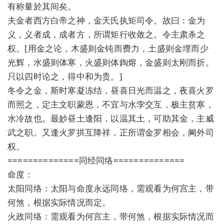
有称量於其间矣。
夫金者西方白帝之神，金天氏执矩司令。故曰：金为
义，义者成，成者方，所谓矩行收敛之。令主肃杀之
权。[用金之论，木盛则金钝而费力，土盛则金埋而少
光辉，水盛则体寒，火盛则体鋾熔，金盛则太刚而折。
只以四时论之，得中和为贵。]
冬令之金，斯时寒凝冻结，昼喜日光而温之，夜喜火罗
而照之，定主文职蒙恩，不宜与水孛交互，极主贫寒，
水冷故也。最妙昼土逢阳，以温其土，可助其金，主威
武之职。又逢火罗拱互降祥，正所谓金罗相会，阃外司
权。
==============同经同络==============
命度：
太阳同络：太阳与命度永远同络，需观看为何宫主，带
何煞，根据实际情况而定。
火政同络：需观看为何宫主，带何煞，根据实际情况而