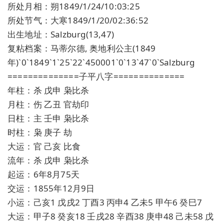
所处月相：朔1849/1/24/10:03:25
所处节气：大寒1849/1/20/02:36:52
出生地址：Salzburg(13,47)
复粘档案：马蒂尔德, 奥地利公主(1849
年)`0`1849`1`25`22`450001`0`13`47`0`Salzburg
==============子平八字==============
年柱：杀 戊申 枭比杀
月柱：伤 乙丑 官劫印
日柱：主 壬申 枭比杀
时柱：枭 庚子 劫
大运：官 己亥 比食
流年：杀 戊申 枭比杀
起运：6年8月75天
交运：1855年12月9日
小运：己亥1 戊戌2 丁酉3 丙申4 乙未5 甲午6 癸巳7
大运：甲子8 癸亥18 壬戌28 辛酉38 庚申48 己未58 戊