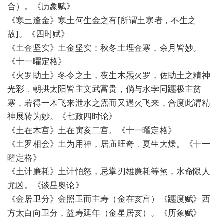
合）。《历象赋》
《寒土逢金》寒土何生金之有[所谓土寒者，不生之
故]。《四时赋》
《土金坚实》土金坚实：秋冬土埋金寒，余月皆妙。
《十一曜定格》
《火罗助土》冬令之土，夜生木炁火罗，佐助土之精神
光彩，朝拱太阳皆主文武富贵，倘与水孛同躔极主贫
寒，若得一木飞来泄水之炁而又遇火飞来，合度此谓精
神展转为妙。《七政四时论》
《土在木宫》土在寅亥二宫。《十一曜定格》
《土罗相会》土为用神，居庙旺奇，夏生大燥。《十一
曜定格》
《土计廉耗》土计怕怒，忌掌刃雄廉耗等煞，水命限人
尤凶。《谈星奥论》
《金居卫分》金照卫而主寿（金在亥宫）《躔度赋》西
方太白向卫分，益寿延年（金星居亥）。《历象赋》