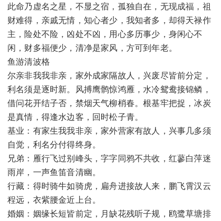
此命乃虚名之星，不显之宿，孤独自在，无现成福，祖
财难得，亲戚无情，知心者少，我知者多，却得天禄作
主，险处不险，凶处不凶，用心多历事少，身闲心不
闲，财多福便少，清净是家风，方可到年老。
鱼游清波格
尔亲非我我非亲，家外成家隔故人，兴废尽皆前分定，
利名须是逐时新。风搏鹰鹘惊鸿雁，水冷鸳鸯接锦鳞，
借问花开结子否，禁烟天气柳梢春。根基牢把捉，冰炭
是真情，得逢水边客，回时松子青。
基业：有家生我我非亲，家外营家有故人，兴事几多须
自觉，利名分付得终身。
兄弟：雁行飞过别峰头，字字同鸦不共收，红蓼白萍迷
雨岸，一声鱼笛音清幽。
行藏：得时骑牛如骑虎，扁舟进接故人来，鹏飞霄汉云
程远，衣紫腰金近上台。
婚姻：姻缘长短皆前定，月缺花残听子规，鸥鹭草塘排