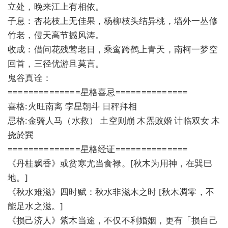
立处，晚来江上有相依。
子息：杏花枝上无佳果，杨柳枝头结异桃，墙外一丛修
竹老，侵天高节撼风涛。
收成：借问花残莺老日，乘鸾跨鹤上青天，南柯一梦空
回首，三径优游且莫言。
鬼谷真诠：
==============星格喜忌==============
喜格:火旺南离 孛星朝斗 日秤拜相
忌格:金骑人马（水救） 土空则崩 木炁败婚 计临双女 木
挠於巽
==============星格经证==============
《丹桂飘香》或贫寒尤当食禄。[秋木为用神，在巽巳
地。]
《秋水难滋》四时赋：秋水非滋木之时 [秋木凋零，不
能足水之滋。]
《损己济人》紫木当途，不仅不利婚姻，更有「损自己