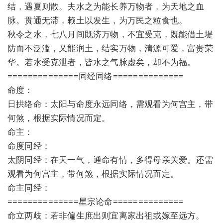
结，遇夏则散。夫水之为能长养万物者，为天地之血
脉。贯通无滞，赖土以发生，为万民之粒食也。
秋令之水，七八月间既济万物，不宜受克，既能借土堤
防而不泛滥，又能润土，结实万物，清源可爱，富贵荣
华。若水受克泄者，皆水之气脉虚矣，却不为福。
==============同经同络==============
命度：
日拱络命：太阳与命度永远同络，需观看为何宫主，带
何煞，根据实际情况而定。
命主：
命度同经：
太阴同经：在天一气，通命有情，多得母亲关爱。还需
观看为何宫主，带何煞，根据实际情况而定。
命主同经：
==============星宗论命==============
命立两歧：若非偏生庶出则宜离家出祖或嫁至远方。