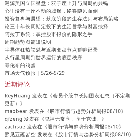
溯源美国立国星盘：双子座上升与周期的共鸣
心里没有一座不动的城堡，终将随风而倒
投资复盘与展望：筑底阶段的生存法则与布局策略
论三十年长周期定投下的生活哲学与财富抉择
阿拉丁系统：掌控股市报价的隐形之手
周期趋势图简短说明
半导体狂热祛魅与近期变盘节点群聊记录
从行星周期到世界运行的底层秩序
哥伦布的鸡蛋
市场天气预报｜5/26-5/29
近期评论
ReyHuang
发表在《
会员个股中长期图表汇总（不定期
更新）
》
maobear
发表在《
股市行情与趋势分析周报08/10
》
qfzeng
发表在《
鬼神无常享，享于克诚。
》
zachsue
发表在《
股市行情与趋势分析周报08/10
》
照见五蕴皆空
发表在《
股市行情与趋势分析周报08/10
》