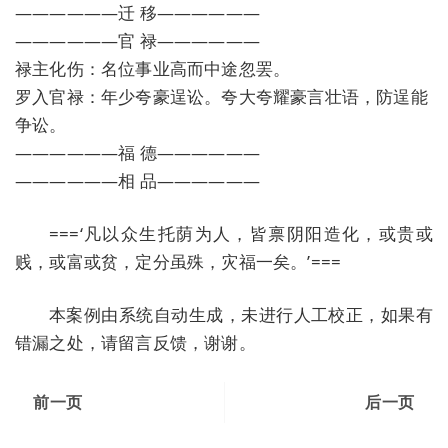
——————迁 移——————
——————官 禄——————
禄主化伤：名位事业高而中途忽罢。
罗入官禄：年少夸豪逞讼。夸大夸耀豪言壮语，防逞能
争讼。
——————福 德——————
——————相 品——————
===‘凡以众生托荫为人，皆禀阴阳造化，或贵或
贱，或富或贫，定分虽殊，灾福一矣。’===
本案例由系统自动生成，未进行人工校正，如果有
错漏之处，请留言反馈，谢谢。
前一页
后一页