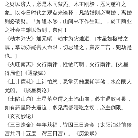
之财以济人，必是木同紫炁」木主刚毅，炁为慈祥之
象。以今日时代之观点来诠释︰凡结婚则必离婚，离婚
则必破财。「如逢木炁，山间林下作生涯」，於工商业
之社会中难以做到，奈何！
《劫木兴灾》通元赋：劫木为灾难避。[木星如梃杖之
属，掌劫亦能害人命限，切忌逢之，寅亥二宫，犯劫是
也。]
《火旺南离》火行南律，性敏巧明，火行南律。[火星
得局也]《通微赋》
《土计廉耗》土计怕怒，忌掌刃雄廉耗等煞，水命限人
尤凶。《谈星奥论》
《土陷山崩》土星落空谓之土陷山崩，必主退败可畏，
如有恶星降夹逼迫，多见炁蹙噎吃之疾，必主倒限。
《玄玄妙论》
《三日逢金》年年获福，皆因三日逢金（太阳泊处前後
宫共四十五度，谓三日宫）。《历象赋》