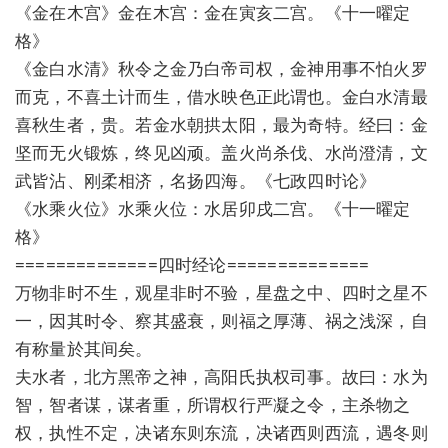
《金在木宫》金在木宫：金在寅亥二宫。《十一曜定
格》
《金白水清》秋令之金乃白帝司权，金神用事不怕火罗
而克，不喜土计而生，借水映色正此谓也。金白水清最
喜秋生者，贵。若金水朝拱太阳，最为奇特。经曰：金
坚而无火锻炼，终见凶顽。盖火尚杀伐、水尚澄清，文
武皆沾、刚柔相济，名扬四海。《七政四时论》
《水乘火位》水乘火位：水居卯戌二宫。《十一曜定
格》
==============四时经论==============
万物非时不生，观星非时不验，星盘之中、四时之星不
一，因其时令、察其盛衰，则福之厚薄、祸之浅深，自
有称量於其间矣。
夫水者，北方黑帝之神，高阳氏执权司事。故曰：水为
智，智者谋，谋者重，所谓权行严凝之令，主杀物之
权，执性不定，决诸东则东流，决诸西则西流，遇冬则