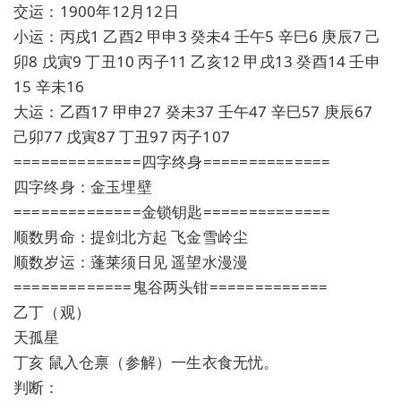
交运：1900年12月12日
小运：丙戌1 乙酉2 甲申3 癸未4 壬午5 辛巳6 庚辰7 己
卯8 戊寅9 丁丑10 丙子11 乙亥12 甲戌13 癸酉14 壬申
15 辛未16
大运：乙酉17 甲申27 癸未37 壬午47 辛巳57 庚辰67
己卯77 戊寅87 丁丑97 丙子107
==============四字终身==============
四字终身：金玉埋壁
==============金锁钥匙==============
顺数男命：提剑北方起 飞金雪岭尘
顺数岁运：蓬莱须日见 遥望水漫漫
=============鬼谷两头钳=============
乙丁（观）
天孤星
丁亥 鼠入仓禀（参解）一生衣食无忧。
判断：