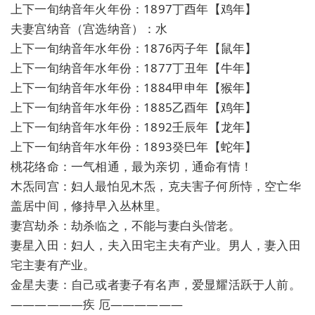
上下一旬纳音年火年份：1897丁酉年【鸡年】
夫妻宫纳音（宫选纳音）：水
上下一旬纳音年水年份：1876丙子年【鼠年】
上下一旬纳音年水年份：1877丁丑年【牛年】
上下一旬纳音年水年份：1884甲申年【猴年】
上下一旬纳音年水年份：1885乙酉年【鸡年】
上下一旬纳音年水年份：1892壬辰年【龙年】
上下一旬纳音年水年份：1893癸巳年【蛇年】
桃花络命：一气相通，最为亲切，通命有情！
木炁同宫：妇人最怕见木炁，克夫害子何所恃，空亡华
盖居中间，修持早入丛林里。
妻宫劫杀：劫杀临之，不能与妻白头偕老。
妻星入田：妇人，夫入田宅主夫有产业。男人，妻入田
宅主妻有产业。
金星夫妻：自己或者妻子有名声，爱显耀活跃于人前。
——————疾 厄——————