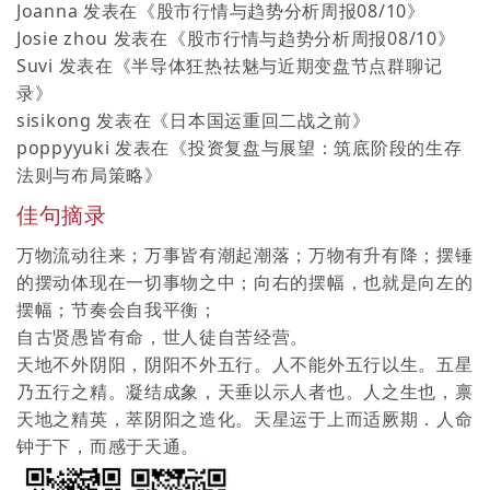
Joanna
发表在《
股市行情与趋势分析周报08/10
》
Josie zhou
发表在《
股市行情与趋势分析周报08/10
》
Suvi
发表在《
半导体狂热祛魅与近期变盘节点群聊记
录
》
sisikong
发表在《
日本国运重回二战之前
》
poppyyuki
发表在《
投资复盘与展望：筑底阶段的生存
法则与布局策略
》
佳句摘录
万物流动往来；万事皆有潮起潮落；万物有升有降；摆锤
的摆动体现在一切事物之中；向右的摆幅，也就是向左的
摆幅；节奏会自我平衡；
自古贤愚皆有命，世人徒自苦经营。
天地不外阴阳，阴阳不外五行。人不能外五行以生。五星
乃五行之精。凝结成象，天垂以示人者也。人之生也，禀
天地之精英，萃阴阳之造化。天星运于上而适厥期．人命
钟于下，而感于天通。