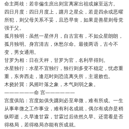
命主两歧：若非偏生庶出则宜离家出祖或嫁至远方。
四日月度：四日月度上，躔月之星众，若是四余或恶曜
所犯，则父母关系不妥，且恐早丧，如果是善星则母党
强于父。
孤月独明：虽然一星伴月，自古宜有，不如众星朗朗，
孤月独明。身宫清吉，休愁尔命。最後两语，古今不
变，男女通用。
甘罗为相：日在天秤，甘罗为官，名利早得到。
水星独行：水星不宜独行，独行则多变不稳定，忧虑重
重，东奔西走，逢厄时则恐流离失所，主退败也。
木挠於巽：风摇叶落之象，木气则弱之象。
——————命 宫——————
宫度俱陷：宫度如俱失躔则必至卑微，难有所成。一生
从事卑微之工作事业，难有利名成就，偶尔有成亦是稍
纵即逝，久旱逢甘霖，甘霖过后依然久旱。还需看是否
得格局，若得格局亦能有所成就。