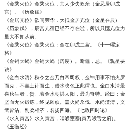
《金乘火位》金乘火位，其人少失双亲（金忌居卯戌
宫）。《历象赋》
《金居亢位》欲问荣华，大抵金居亢位（金星在辰）
《历象赋》，辰宫亢宿已经不存在啦，所以只躔亢位力
量大不如从前。
《金乘火位》金乘火位：金在卯戌二宫。《十一曜定
格》
《金销天蝎》金销天蝎（房度）。断躔，忌。《观星要
诀》
《金白水清》秋令之金乃白帝司权，金神用事不怕火罗
而克，不喜土计而生，借水映色正此谓也。金白水清最
喜秋生者，贵。若金水朝拱太阳，最为奇特。经曰：金
坚而无火锻炼，终见凶顽。盖火尚杀伐、水尚澄清，文
武皆沾、刚柔相济，名扬四海。《七政四时论》
《水入寅宫》水入寅宫，咽喉壅塞[寅乃喉舌之府]。
《玉衡经》