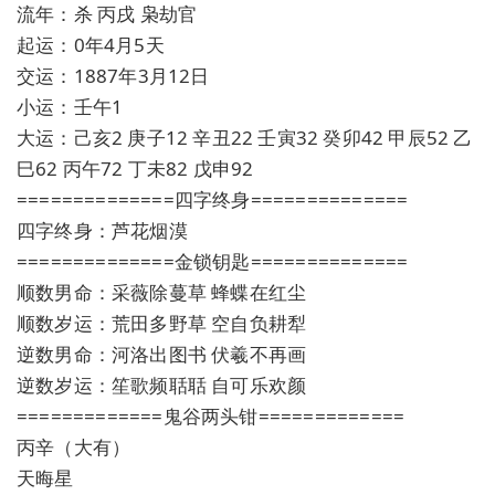
流年：杀 丙戌 枭劫官
起运：0年4月5天
交运：1887年3月12日
小运：壬午1
大运：己亥2 庚子12 辛丑22 壬寅32 癸卯42 甲辰52 乙
巳62 丙午72 丁未82 戊申92
==============四字终身==============
四字终身：芦花烟漠
==============金锁钥匙==============
顺数男命：采薇除蔓草 蜂蝶在红尘
顺数岁运：荒田多野草 空自负耕犁
逆数男命：河洛出图书 伏羲不再画
逆数岁运：笙歌频聒聒 自可乐欢颜
=============鬼谷两头钳=============
丙辛（大有）
天晦星