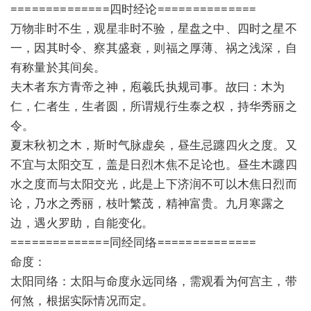
==============四时经论==============
万物非时不生，观星非时不验，星盘之中、四时之星不
一，因其时令、察其盛衰，则福之厚薄、祸之浅深，自
有称量於其间矣。
夫木者东方青帝之神，庖羲氏执规司事。故曰：木为
仁，仁者生，生者圆，所谓规行生泰之权，持华秀丽之
令。
夏末秋初之木，斯时气脉虚矣，昼生忌躔四火之度。又
不宜与太阳交互，盖是日烈木焦不足论也。昼生木躔四
水之度而与太阳交光，此是上下济润不可以木焦日烈而
论，乃水之秀丽，枝叶繁茂，精神富贵。九月寒露之
边，遇火罗助，自能变化。
==============同经同络==============
命度：
太阳同络：太阳与命度永远同络，需观看为何宫主，带
何煞，根据实际情况而定。