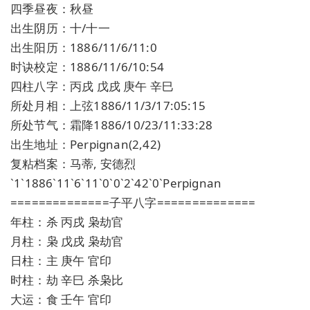
四季昼夜：秋昼
出生阴历：十/十一
出生阳历：1886/11/6/11:0
时诀校定：1886/11/6/10:54
四柱八字：丙戌 戊戌 庚午 辛巳
所处月相：上弦1886/11/3/17:05:15
所处节气：霜降1886/10/23/11:33:28
出生地址：Perpignan(2,42)
复粘档案：马蒂, 安德烈
`1`1886`11`6`11`0`0`2`42`0`Perpignan
==============子平八字==============
年柱：杀 丙戌 枭劫官
月柱：枭 戊戌 枭劫官
日柱：主 庚午 官印
时柱：劫 辛巳 杀枭比
大运：食 壬午 官印