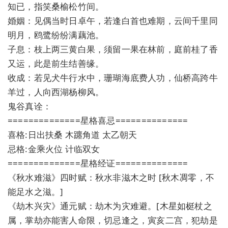
知已，指笑桑榆松竹间。
婚姻：见偶当时日卓午，若逢白首也难期，云间千里同
明月，鸥鹭纷纷满藕池。
子息：枝上两三黄白果，须留一果在林前，庭前桂了香
又运，此是前生结善缘。
收成：若见犬牛行水中，珊瑚海底费人功，仙桥高跨牛
羊过，人向西湖杨柳风。
鬼谷真诠：
==============星格喜忌==============
喜格:日出扶桑 木躔角道 太乙朝天
忌格:金乘火位 计临双女
==============星格经证==============
《秋水难滋》四时赋：秋水非滋木之时 [秋木凋零，不
能足水之滋。]
《劫木兴灾》通元赋：劫木为灾难避。[木星如梃杖之
属，掌劫亦能害人命限，切忌逢之，寅亥二宫，犯劫是