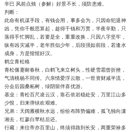
辛巳 风前点烛（参解）好景不长，须防患难。
判断：
此命有机谋手段，有钱会用，事多会为，只因命犯退神
凶，凭你千般思算起，趁得千钱和万贯，半夜辛勤，只
落得手忙脚乱，若要是全，重重改换，只因八字坚牢，
纵有凶灾减半，老年胜似少年，后段强如前段，若逢水
成身，方是惺惺好汉。
鹤立青松格
青松偃蹇耐春秋，白鹤飞来立树头，性硬雪霜曾折挫，
气清桃杨不同传。六亲情爱浮云散，一世资财减半流，
分会后园桑柘树，绿阴留伴喜优游。
基业：青松百尺凌云汉，靠石依岩稳处安，万里江山多
少恨，归来弹铗欢艰难。
兄弟：天阔雁横秋水远，纷纷布阵势偏难，孤飞独向潇
湘去，红蓼白苹枯后还。
行藏：来往帝亦百里山，终须得路到长安，两重荣禄多