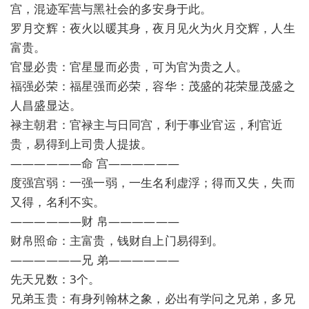
宫，混迹军营与黑社会的多安身于此。
罗月交辉：夜火以暖其身，夜月见火为火月交辉，人生
富贵。
官显必贵：官星显而必贵，可为官为贵之人。
福强必荣：福星强而必荣，容华：茂盛的花荣显茂盛之
人昌盛显达。
禄主朝君：官禄主与日同宫，利于事业官运，利官近
贵，易得到上司贵人提拔。
——————命 宫——————
度强宫弱：一强一弱，一生名利虚浮；得而又失，失而
又得，名利不实。
——————财 帛——————
财帛照命：主富贵，钱财自上门易得到。
——————兄 弟——————
先天兄数：3个。
兄弟玉贵：有身列翰林之象，必出有学问之兄弟，多兄