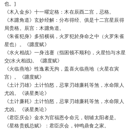
也。]
《木入金乡》十一曜定格：木在辰酉二宫，忌格。
《木躔角道》玄妙经解：分布得经、俱是十二宫星辰得
局贵格。辰宫：木躔角道。
《朱雀犯身》多招横祸，火罗犯於身命之中（火罗朱雀
星也）。《躔度赋》
《水火相战》一身迍蹇（指困顿不顺利)，火星怕与水星
交(水火相战)。《躔度赋》
《火临燕地》性逸素无拘，盖喜火临燕地（火星在寅
宫）。《躔度赋》
《土计刃雄》土计怕怒，忌掌刃雄廉耗等煞，水命限人
尤凶。《谈星奥论》
《土计廉耗》土计怕怒，忌掌刃雄廉耗等煞，水命限人
尤凶。《谈星奥论》
《君臣庆会》金水为官福恩令命元，朝辅太阳者是。
《星格贵贱总赋》：君臣庆会，钟鸣鼎食之家。