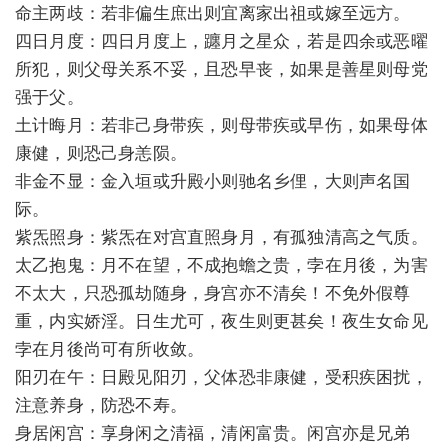
命主两歧：若非偏生庶出则宜离家出祖或嫁至远方。
四日月度：四日月度上，躔月之星众，若是四余或恶曜
所犯，则父母关系不妥，且恐早丧，如果是善星则母党
强于父。
土计晦月：若非己身带疾，则母带疾或早伤，如果母体
康健，则恐己身恙陨。
非金不显：金入垣或升殿小则驰名乡俚，大则声名国
际。
紫炁照身：紫炁在对宫直照身月，有孤独清高之气质。
太乙抱鬼：月不在望，不成抱蟾之贵，孛在月後，为害
不太大，只恐孤劫随身，身宫亦不清矣！不免外假尊
重，内实娇淫。日生尤可，夜生则更甚矣！夜生女命见
孛在月後尚可有所收敛。
阳刃在午：日殿见阳刃，父体恐非康健，受积疾困扰，
注意养身，防恐不寿。
身居闲宫：享身闲之清福，清闲富贵。闲宫亦是兄弟