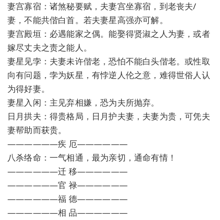
妻宫寡宿：诸煞秘要赋，夫妻宫坐寡宿，到老丧夫/
妻，不能共偕白首。若夫妻星高强亦可解。
妻宫殿垣：必遇能家之偶。能娶得贤淑之人为妻，或者
嫁尽丈夫之责之能人。
妻星见孛：夫妻未许偕老，恐怕不能白头偕老。或性取
向有问题，孛为妖星，有悖逆人伦之意，难得世俗人认
为得好妻。
妻星入闲：主见弃相嫌，恐为夫所抛弃。
日月拱夫：得贵格局，日月护夫妻，夫妻为贵，可凭夫
妻帮助而获贵。
——————疾 厄——————
八杀络命：一气相通，最为亲切，通命有情！
——————迁 移——————
——————官 禄——————
——————福 德——————
——————相 品——————