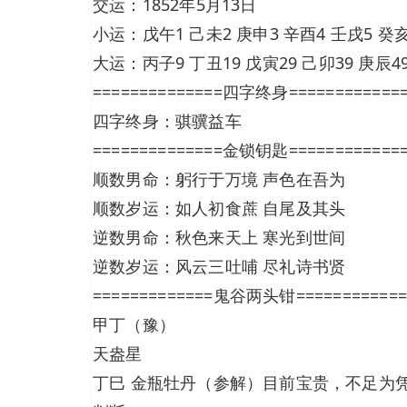
交运：1852年5月13日
小运：戊午1 己未2 庚申3 辛酉4 壬戌5 癸亥
大运：丙子9 丁丑19 戊寅29 己卯39 庚辰49
==============四字终身============
四字终身：骐骥益车
==============金锁钥匙============
顺数男命：躬行于万境 声色在吾为
顺数岁运：如人初食蔗 自尾及其头
逆数男命：秋色来天上 寒光到世间
逆数岁运：风云三吐哺 尽礼诗书贤
=============鬼谷两头钳============
甲丁（豫）
天盎星
丁巳 金瓶牡丹（参解）目前宝贵，不足为