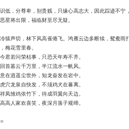
识低，分尊卑，别贵贱，只缘心高志大，因此踪迹不宁
恶星将出限，福临财至尽无疑。
冷猿声切，林下风高雀倦飞。鸿雁云边多断续，鸳鸯雨
，梅花雪里春。
今君若问荣枯事，只恐天年寿不齐。
回首墓云千万里，半江流水一帆风。
意在逍遥尘世外，知龙奋发在岩中。
虎穴龙泉自快发，不须鸡犬在蕃离。
祥凤雏鸡依竹下，待成羽翼向天边。
高高人家欢喜笑，夜深月落子规啼。
==