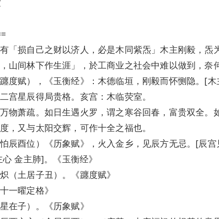
室
==
有「损自己之财以济人，必是木同紫炁」木主刚毅，炁
，山间林下作生涯」，於工商业之社会中难以做到，奈
躔度赋），《玉衡经》：木德临垣，刚毅而怀恻隐。[木
二宫星辰得局贵格。亥宫：木临荧室。
万物萧疏。如日生遇火罗，谓之寒谷回春，富贵双全。
度，又与太阳交辉，可作十全之福也。
怕辰酉位）《历象赋》，火入金乡，见辰方无忌。[辰宫
心 金主肺]。《玉衡经》
炽（土居子丑）。《躔度赋》
十一曜定格》
星在子）。《历象赋》