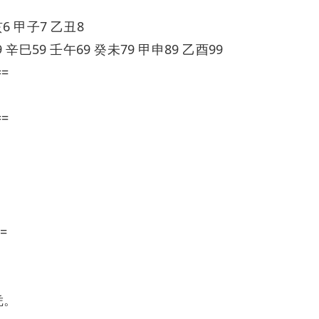
6 甲子7 乙丑8
 辛巳59 壬午69 癸未79 甲申89 乙酉99
==
==
=
凭。