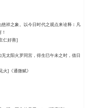
为慈祥之象。以今日时代之观点来诠释︰凡
何！
主仁好善]
如无太阳火罗同宫，得生巳午未之时，借日
见火]《通微赋》