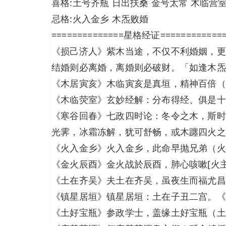
喜格:土号齐瓶 日出扶桑 金号太常 木临营
忌格:火入金乡 木炁败婚
==============星格经证============
《损己济人》紫木当途，不仅不利婚姻，更
结婚则必离婚，离婚则必破财。「如逢木炁
《木居寅亥》木临寅亥是真垣，精神百倍（
《木临荧室》玄妙经解：分布得经、俱是十
《寒谷回春》七政四时论：冬令之木，斯时
光霁，冰霜冻解，犹可舒畅，或木躔四火之
《火入金乡》火入金乡，此命早抛兄弟（火
《金火辰酉》金火战於辰酉，肺心咳嗽[火主
《土在齐吴》夫土在齐吴，虽夜生而福尤昌
《镇星居垣》镇星居垣：土在子丑二宫。《
《土好宝瓶》参政学士，盖缘土好宝瓶（土