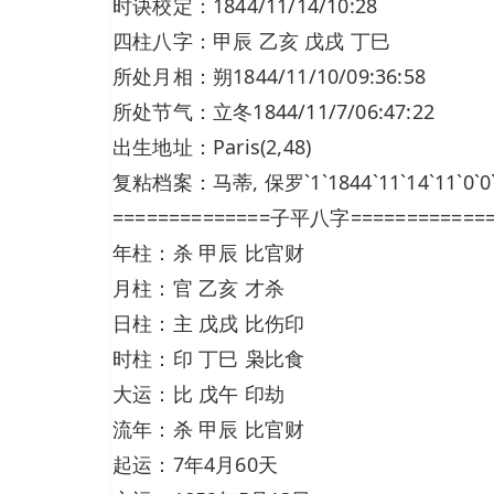
时诀校定：1844/11/14/10:28
四柱八字：甲辰 乙亥 戊戌 丁巳
所处月相：朔1844/11/10/09:36:58
所处节气：立冬1844/11/7/06:47:22
出生地址：Paris(2,48)
复粘档案：马蒂, 保罗`1`1844`11`14`11`0`0`2
==============子平八字============
年柱：杀 甲辰 比官财
月柱：官 乙亥 才杀
日柱：主 戊戌 比伤印
时柱：印 丁巳 枭比食
大运：比 戊午 印劫
流年：杀 甲辰 比官财
起运：7年4月60天