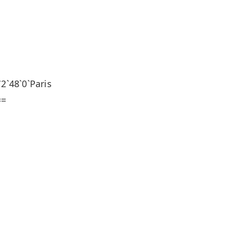
`48`0`Paris
==