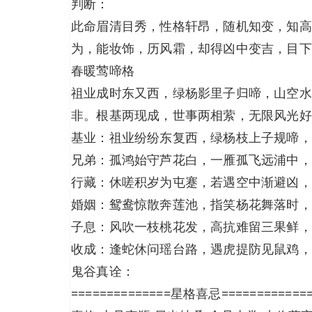
判断：
此命眉清目秀，性格轩昂，随机知变，知高
为，能妆饰，历风霜，却得凶中变吉，目下
春暖莺啼格
祖业成时东又西，绿杨影里子归啼，山空水
非。根基两现成，世事两相萦，无限风光好
基业：祖业纷纷东复西，绿杨枝上子规啼，
兄弟：孤鸿始守芦花白，一雁孤飞远浦中，
行藏：休嗟积岁为屯蹇，若遇空中渐避凶，
婚姻：鸳鸯惊散奔莲池，指笑杨花舞落时，
子息：风吹一枝桃花发，高抗难留三果鲜，
收成：逢蛇休问瑶台路，遇虎提防见鼠鸡，
鬼谷真诠：
==============星格喜忌============