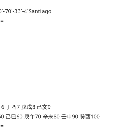
0`-33`-4`Santiago
==
6 丁酉7 戊戌8 己亥9
0 己巳60 庚午70 辛未80 壬申90 癸酉100
==