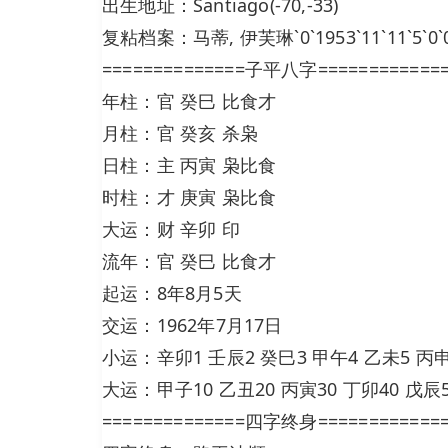
出生地址：Santiago(-70,-33)
复粘档案：马蒂, 伊芙琳`0`1953`11`11`5`0`0`-7
==============子平八字============
年柱：官 癸巳 比食才
月柱：官 癸亥 杀枭
日柱：主 丙寅 枭比食
时柱：才 庚寅 枭比食
大运：财 辛卯 印
流年：官 癸巳 比食才
起运：8年8月5天
交运：1962年7月17日
小运：辛卯1 壬辰2 癸巳3 甲午4 乙未5 丙申
大运：甲子10 乙丑20 丙寅30 丁卯40 戊辰5
==============四字终身============