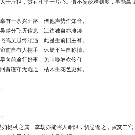
大千斤担，贯有和平一片心。语不妄谈难测度，事能高
幸有一条兴旺路，借他声势作知音。
吴越分飞无信息，江边独自亦凄凄。
飞鸣吴越终须遇，此是生前旧主翁。
帘前自有人携手，休疑平生自称情。
早向前途行好事，免叫晚岁欢伶仃。
回首谨守无危厄，枯木生花色更鲜。
==
==
星如梃杖之属，掌劫亦能害人命限，切忌逢之，寅亥二宫