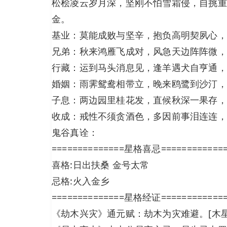
松桧凌云岁月深，坚刚不怕雪霜侵，自挑重
金。
基业：莫能成败与坚辛，抱负高明契夙心，
兄弟：秋来鸿雁飞成对，风急天边阵阵微，
行藏：运到马头消息见，逢羊遇犬自亨通，
婚姻：雨霁鸳鸯相带立，晚来鸥鹭到沙汀，
子息：两边园里桂花发，直候秋深一果存，
收成：戒性不须贪酒色，多因前事泪连连，
鬼谷真诠：
==============星格喜忌============
喜格:日出扶桑 金号太常
忌格:火入金乡
==============星格经证============
《劫木兴灾》通元赋：劫木为灾难避。[木