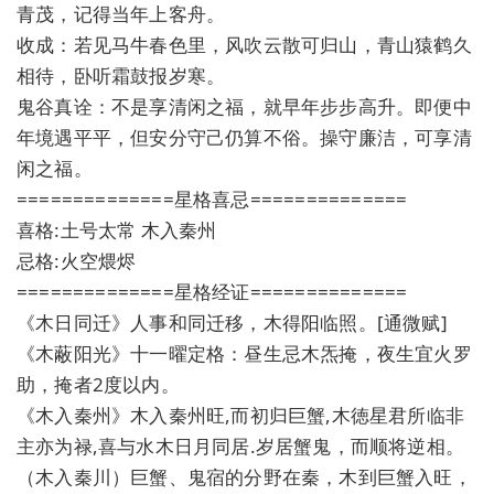
青茂，记得当年上客舟。
收成：若见马牛春色里，风吹云散可归山，青山猿鹤久
相待，卧听霜鼓报岁寒。
鬼谷真诠：不是享清闲之福，就早年步步高升。即便中
年境遇平平，但安分守己仍算不俗。操守廉洁，可享清
闲之福。
==============星格喜忌==============
喜格:土号太常 木入秦州
忌格:火空煨烬
==============星格经证==============
《木日同迁》人事和同迁移，木得阳临照。[通微赋]
《木蔽阳光》十一曜定格：昼生忌木炁掩，夜生宜火罗
助，掩者2度以内。
《木入秦州》木入秦州旺,而初归巨蟹,木徳星君所临非
主亦为禄,喜与水木日月同居.岁居蟹鬼，而顺将逆相。
（木入秦川）巨蟹、鬼宿的分野在秦，木到巨蟹入旺，