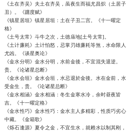
《土在齐吴》夫土在齐吴，虽夜生而福尤昌炽（土居子
丑）。《躔度赋》
《镇星居垣》镇星居垣：土在子丑二宫。《十一曜定
格》
《土号太常》斗牛之次，土德庙地[土号太常]。
《土计廉耗》土计怕怒，忌掌刃雄廉耗等煞，水命限人
尤凶。《谈星奥论》
《金水分明》金水分明，水前金後，不宜混失退逆。
贵。《论诸星总断》
《金水会垣》金水会垣，水忌退於金後。水在金前，水
受金生，贵。《论诸星总断》
《金水相涵》金水相涵：冬生金寒水冷，余时昼夜皆
吉。《十一曜定格》
《金水性巧》金水性巧：金水主人多精彩，性质巧劣心
中藏。《金箱歌》
《烁石逢源》夏令之金，不宜生水，就赖水以制其刚，