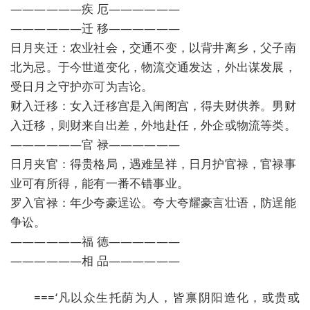
——————疾 厄——————
——————迁 移——————
日月夹迁：农业社会，交通不变，以背井离乡，父子南
北为忌。于今世道变化，物流交通发达，外出谋发展，
受日月之守护亦可为吉论。
财入迁移：女入迁移宫是入闺阁宫，得夫财供养。男财
入迁移，则财来自出差，外地赴任，外企或物流等类。
——————官 禄——————
日月夹官：得贵格局，遇难呈祥，日月护官禄，官禄事
业可有所得，能有一番不错事业。
罗入官禄：年少夸豪逞讼。夸大夸耀豪言壮语，防逞能
争讼。
——————福 德——————
——————相 品——————
===‘凡以众生托荫为人，皆禀阴阳造化，或贵或