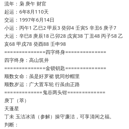
流年：枭 庚午 财官
起运：6年8月110天
交运：1997年6月14日
小运：丙午1 乙巳2 甲辰3 癸卯4 壬寅5 辛丑6 庚子7
大运：辛巳8 庚辰18 己卯28 戊寅38 丁丑48 丙子58 乙
亥68 甲戌78 癸酉88 壬申98
==============四字终身==============
四字终身：高山筑井
==============金锁钥匙==============
顺数女命：虽是好罗裙 犹同纱帽里
顺数岁运：广大置车轮 行虽由正路
=============鬼谷两头钳=============
庚丁（萃）
天蓬星
丁未 玉洁冰清（参解）操守廉洁，可享清闲之福。
判断：