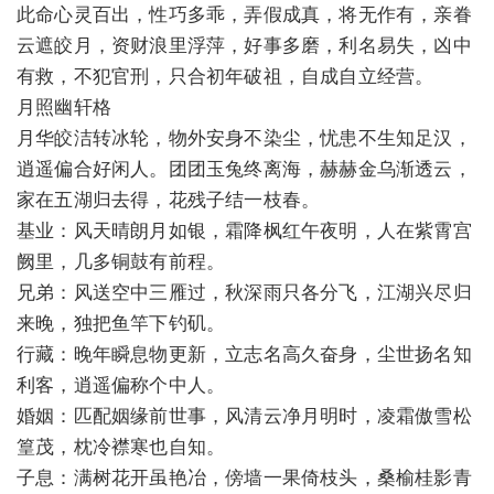
此命心灵百出，性巧多乖，弄假成真，将无作有，亲眷
云遮皎月，资财浪里浮萍，好事多磨，利名易失，凶中
有救，不犯官刑，只合初年破祖，自成自立经营。
月照幽轩格
月华皎洁转冰轮，物外安身不染尘，忧患不生知足汉，
逍遥偏合好闲人。团团玉兔终离海，赫赫金乌渐透云，
家在五湖归去得，花残子结一枝春。
基业：风天晴朗月如银，霜降枫红午夜明，人在紫霄宫
阙里，几多铜鼓有前程。
兄弟：风送空中三雁过，秋深雨只各分飞，江湖兴尽归
来晚，独把鱼竿下钓矶。
行藏：晚年瞬息物更新，立志名高久奋身，尘世扬名知
利客，逍遥偏称个中人。
婚姻：匹配姻缘前世事，风清云净月明时，凌霜傲雪松
篁茂，枕冷襟寒也自知。
子息：满树花开虽艳冶，傍墙一果倚枝头，桑榆桂影青