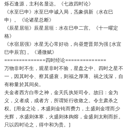
烁石逢源，主利名显达。《七政四时论》
《水至巳申》水至巳申诚入局，炁象俱新（水在巳
申）。《论诸星总断》
《辰星居垣》辰星居垣：水在巳申二宫。《十一曜定
格》
《水宿居强》水星无心常好动，向昼楚晋郑为强 [水宜
巳申辰宫] 。《通微赋》
==============四时经论==============
万物非时不生，观星非时不验，星盘之中、四时之星不
一，因其时令、察其盛衰，则福之厚薄、祸之浅深，自
有称量於其间矣。
夫金者西方白帝之神，金天氏执矩司令。故曰：金为
义，义者成，成者方，所谓矩行收敛之。令主肃杀之
权。[用金之论，木盛则金钝而费力，土盛则金埋而少
光辉，水盛则体寒，火盛则体鋾熔，金盛则太刚而折。
只以四时论之，得中和为贵。]