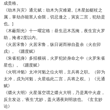
成贵格。
《劫木兴灾》通元赋：劫木为灾难避。[木星如梃杖之
属，掌劫亦能害人命限，切忌逢之，寅亥二宫，犯劫是
也。]
《木蔽阳光》十一曜定格：昼生忌木炁掩，夜生宜火罗
助，掩者2度以内。
《火居宋鲁》火居宋鲁，纵日诞而禄自盈余（火在卯
戌）。《躔度赋》
《朱雀犯身》多招横祸，火罗犯於身命之中（火罗朱雀
星也）。《躔度赋》
《火明冲魁》太冲河魁之位火明，主兵将之职。（卯为
太冲，戌为河魁，火星临此二宫，兵将之权。）《元通
赋》
《爝火大明》火星落空谓之爝火大明，乃是离中火虚，
反主发达，‘夜生’尤妙，盖火遇夜则明故也。《玄玄妙
论》