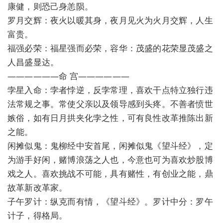
康健，则恐己身恙陨。
罗月交辉：夜火以暖其身，夜月见火为火月交辉，人生
富贵。
福强必荣：福星强而必荣，容华：茂盛的花荣显茂盛之
人昌盛显达。
——————命 宫——————
孛星入命：孛者悖逆，反孛常理，喜欢干点特立独行违
法常规之事。常使父亲以及领导感到头疼。不善者愤世
嫉俗，如有日月拱夹化孛之性，可有良性改革推陈出新
之能。
闲摊似鬼：鬼柳经中安首尾，闲摊似鬼《望斗经》，定
为游手好闲，赌博浪荡之人也，今意也可为喜欢炒股博
戏之人。喜欢挑战不可能，具有赌性，有创业之能，鼎
故革新改革家。
子午罗计：纵克而有情，《望斗经》。罗计中分：罗午
计子，得格局。