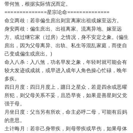
带何煞，根据实际情况而定。
==============星宗论命==============
命立两歧：若非偏生庶出则宜离家出祖或嫁至远方。
身安两歧：偏生庶出、出祖离家、流离异地、嫁至远
方、或过继它家（过房）之情况，身不安定之象。(偏生
庶出，因为父母离异、出轨、私生等混乱家庭，而使自
己变成偏生或庶出。)
命入八杀：入八煞，功名早发之象，年轻时就可能会有
较大发迹或成就，或早进入成年人角色操心忙碌，晚年
多疾。
四日月度：四日月度上，躔日之星众，若是四余或恶曜
所犯，则父母关系不妥，且恐早丧，如果是善星则父党
强于母。
月坐日度：父当另有所欢，命主必呼二母，可能有后妈
的意思。
土计晦月：若非己身带疾，则母带疾或早伤，如果母体