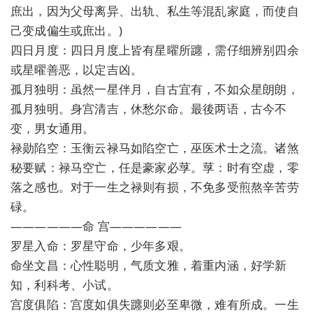
庶出，因为父母离异、出轨、私生等混乱家庭，而使自
己变成偏生或庶出。)
四日月度：四日月度上皆有星曜所躔，需仔细辨别四余
或星曜善恶，以定吉凶。
孤月独明：虽然一星伴月，自古宜有，不如众星朗朗，
孤月独明。身宫清吉，休愁尔命。最後两语，古今不
变，男女通用。
禄勋陷空：玉衡云禄马如陷空亡，巫医术士之流。诸煞
秘要赋：禄马空亡，任是豪家必莩。莩：时有空虚，零
落之感也。对于一生之禄则有损，不免多受煎熬辛苦劳
碌。
——————命 宫——————
罗星入命：罗星守命，少年多艰。
命坐文昌：心性聪明，气质文雅，着重内涵，好学新
知，利科考、小试。
宫度俱陷：宫度如俱失躔则必至卑微，难有所成。一生