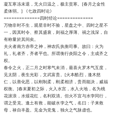
凝互寒冻未退，无火日温之，极主贫寒。[春月之金性
柔体弱。] 《七政四时论》
==============四时经论==============
万物非时不生，观星非时不验，星盘之中、四时之星不
一，因其时令、察其盛衰，则福之厚薄、祸之浅深，自
有称量於其间矣。
夫火者南方赤帝之神，神农氏执衡司事。故曰：火为
礼，礼者齐，齐者平也。所谓衡行炎阳之令，主成齐之
权。
春令之火，正二月之时寒气未消，最喜火罗木气互度，
见太阴，夜生光彩，文武富贵。[火本酷烈，逢木慈
仁，以善化恶，以刚制柔，刚柔相济，贵而能决，威福
权衡。]春末夏初之际，火入水宫，水入火地，名为桃
花滚浪，水煖花红，名利双清。但火不宜与水孛同行，
谓之受克。逢土有救，能破水孛之气，名曰：子来救
母，禄自丰盈。见金为党鬼，独火之气脉虚也。