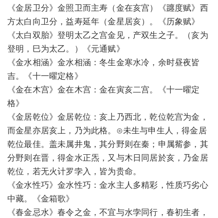
《金居卫分》金照卫而主寿（金在亥宫）《躔度赋》西
方太白向卫分，益寿延年（金星居亥）。《历象赋》
《太白双胎》登明太乙之宫金见，产双生之子。（亥为
登明，巳为太乙。）《元通赋》
《金水相涵》金水相涵：冬生金寒水冷，余时昼夜皆
吉。《十一曜定格》
《金在木宫》金在木宫：金在寅亥二宫。《十一曜定
格》
《金居乾位》金居乾位：亥上乃西北，乾位乾宫为金，
而金星亦居亥上，乃为此格。⊙未生与申生人，得金居
乾位最佳。盖未属井鬼，其分野则在秦；申属觜参，其
分野则在晋，得金水正炁，又与木日同居於亥，乃金居
乾位，若无火计罗孛入，皆为贵命。
《金水性巧》金水性巧：金水主人多精彩，性质巧劣心
中藏。《金箱歌》
《春金忌水》春令之金，不宜与水孛同行，春初生者，