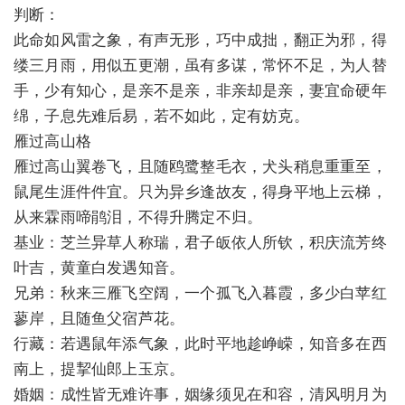
判断：
此命如风雷之象，有声无形，巧中成拙，翻正为邪，得
缕三月雨，用似五更潮，虽有多谋，常怀不足，为人替
手，少有知心，是亲不是亲，非亲却是亲，妻宜命硬年
绵，子息先难后易，若不如此，定有妨克。
雁过高山格
雁过高山翼卷飞，且随鸥鹭整毛衣，犬头稍息重重至，
鼠尾生涯件件宜。只为异乡逢故友，得身平地上云梯，
从来霖雨啼鹃泪，不得升腾定不归。
基业：芝兰异草人称瑞，君子皈依人所钦，积庆流芳终
叶吉，黄童白发遇知音。
兄弟：秋来三雁飞空阔，一个孤飞入暮霞，多少白苹红
蓼岸，且随鱼父宿芦花。
行藏：若遇鼠年添气象，此时平地趁峥嵘，知音多在西
南上，提挈仙郎上玉京。
婚姻：成性皆无难许事，姻缘须见在和容，清风明月为