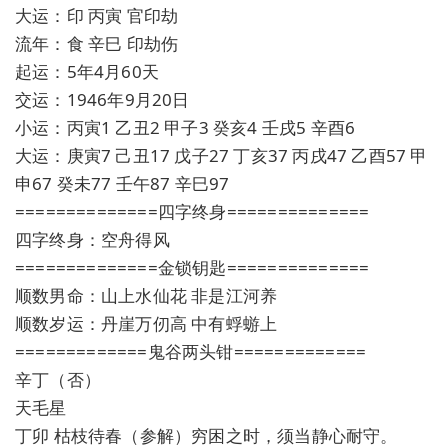
大运：印 丙寅 官印劫
流年：食 辛巳 印劫伤
起运：5年4月60天
交运：1946年9月20日
小运：丙寅1 乙丑2 甲子3 癸亥4 壬戌5 辛酉6
大运：庚寅7 己丑17 戊子27 丁亥37 丙戌47 乙酉57 甲
申67 癸未77 壬午87 辛巳97
==============四字终身==============
四字终身：空舟得风
==============金锁钥匙==============
顺数男命：山上水仙花 非是江河养
顺数岁运：丹崖万仞高 中有蜉蝣上
=============鬼谷两头钳=============
辛丁（否）
天毛星
丁卯 枯枝待春（参解）穷困之时，须当静心耐守。