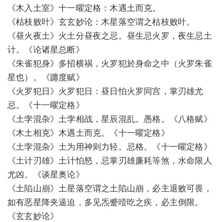
《木入土室》十一曜定格：木遇土而克。
《枯枝败叶》玄玄妙论：木星落空谓之枯枝败叶。
《昼火夜土》火土分昼夜之忌。昼生忌火罗，夜生忌土
计。《论诸星总断》
《朱雀犯身》多招横祸，火罗犯於身命之中（火罗朱雀
星也）。《躔度赋》
《火罗犯日》火罗犯日：昼日怕火罗同宫，掌刃雄尤
忌。《十一曜定格》
《土孛混杂》土孛相战，星辰混乱。愚格。《八格赋》
《木土相克》木遇土而克。《十一曜定格》
《土孛混杂》土为用神则力轻。忌格。《十一曜定格》
《土计刃雄》土计怕怒，忌掌刃雄廉耗等煞，水命限人
尤凶。《谈星奥论》
《土陷山崩》土星落空谓之土陷山崩，必主退败可畏，
如有恶星降夹逼迫，多见炁蹙噎吃之疾，必主倒限。
《玄玄妙论》