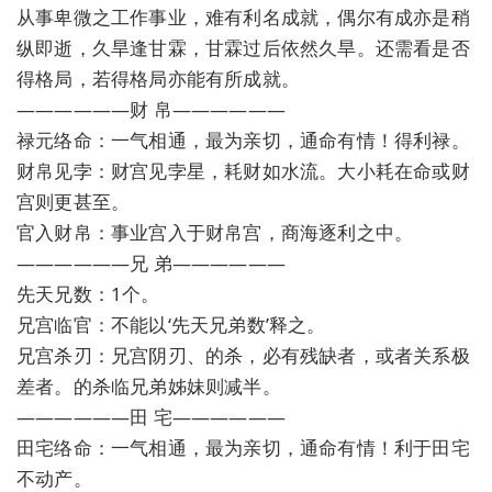
从事卑微之工作事业，难有利名成就，偶尔有成亦是稍
纵即逝，久旱逢甘霖，甘霖过后依然久旱。还需看是否
得格局，若得格局亦能有所成就。
——————财 帛——————
禄元络命：一气相通，最为亲切，通命有情！得利禄。
财帛见孛：财宫见孛星，耗财如水流。大小耗在命或财
宫则更甚至。
官入财帛：事业宫入于财帛宫，商海逐利之中。
——————兄 弟——————
先天兄数：1个。
兄宫临官：不能以‘先天兄弟数’释之。
兄宫杀刃：兄宫阴刃、的杀，必有残缺者，或者关系极
差者。的杀临兄弟姊妹则减半。
——————田 宅——————
田宅络命：一气相通，最为亲切，通命有情！利于田宅
不动产。