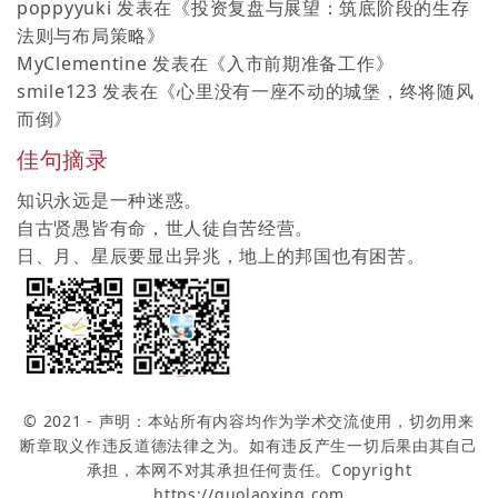
poppyyuki
发表在《
投资复盘与展望：筑底阶段的生存
法则与布局策略
》
MyClementine
发表在《
入市前期准备工作
》
smile123
发表在《
心里没有一座不动的城堡，终将随风
而倒
》
佳句摘录
知识永远是一种迷惑。
自古贤愚皆有命，世人徒自苦经营。
日、月、星辰要显出异兆，地上的邦国也有困苦。
© 2021 - 声明：本站所有内容均作为学术交流使用，切勿用来
断章取义作违反道德法律之为。如有违反产生一切后果由其自己
承担，本网不对其承担任何责任。Copyright
https://guolaoxing.com