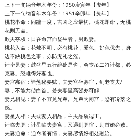
上下一旬纳音年木年份：1950庚寅年【虎年】
上下一旬纳音年木年份：1951辛卯年【兔年】
桃花串命：同躔一度，吉凶之应最切。桃花即命，无桃
花则无命。
欺夫夺权：日在命宫而昼生者，男欺妻。
桃花入命：花烛不明，必有桃花，爱色、好色优先，身
边不缺桃色之事，亦防无礼之淫。
计孛见妻：鼓盆星五行绝处是也，会丧吊二符计都，必
克妻。恐难得好妻也。
妻宫寡宿：诸煞秘要赋，夫妻宫坐寡宿，到老丧夫/
妻，不能共偕白首。若夫妻星高强亦可解。
妻兄相见：妻子不宜见兄弟。兄弟为闲宫，恐有冷落之
感。
妻星入相：夫或妻入相品，主夫品貌端正。
计临夫寡：计星临夫妻宫，又遇到寡宿，则首婚必败。
夫妻通命：通命者有情，夫妻感情好相处融洽。