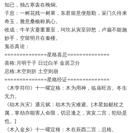
知已，独占寒衾在晚铜。
子息：一树花残一树果，东君留意便殷勤，采门久待来
奇玉，雅意桑榆称夙心。
收成：牛羊灾蹇重重至，坷坎从寅至卯愁，卢扁不能施
妙手，空留明月在秦楼。
鬼谷真诠：
==============星格喜忌==============
喜格:月明于子 日过白羊 金居卫分
忌格:木空则折 土空则崩
==============星格经证==============
《木孛符印》十一曜定格：木为用神，临庙旺吉。冬生
无力。
《劫木兴灾》通元赋：劫木为灾难避。[木星如梃杖之
属，掌劫亦能害人命限，切忌逢之，寅亥二宫，犯劫是
也。]
《木入金乡》十一曜定格：木在辰酉二宫，忌格。