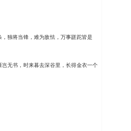
条，独将当锋，难为敌怯，万事蹉跎皆是
雁岂无书，时来暮去深谷里，长得金衣一个