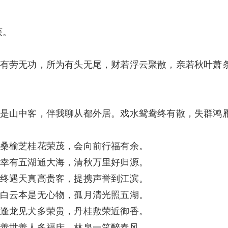
获。
有劳无功，所为有头无尾，财若浮云聚散，亲若秋叶萧
是山中客，伴我聊从都外居。戏水鸳鸯终有散，失群鸿
桑榆芝桂花荣茂，会向前行福有余。
幸有五湖通大海，清秋万里好归源。
终遇天真高贵客，提携声誉到江滨。
白云本是无心物，孤月清光照五湖。
逢龙见犬多荣贵，丹桂敷荣近御香。
善世善人多福庆，林泉一笑醉春风。