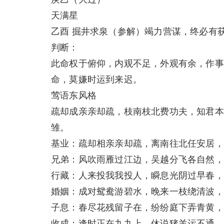
天满星
乙酉 掘井求泉（参解）竭力营谋，终必有
判断：
此命权于俯仰，内观不足，外观有余，作事
命，莫嫌时运到来迟。
莺语东风格
疏却成亲亲却疏，枝南枝北费功夫，知君本
雏。
基业：疏却相亲亲却疏，离南往北任安居，
兄弟：风吹雨雁过江边，吴越分飞各自然，
行藏：人来投我我投人，瞬息光阴过早春，
婚姻：成对鸳鸯游碧水，晚来一枝绕清波，
子息：春尽花残留子在，纷纷庭下弄青黄，
收成：逢时正在九九上，休说猪羊运不通，