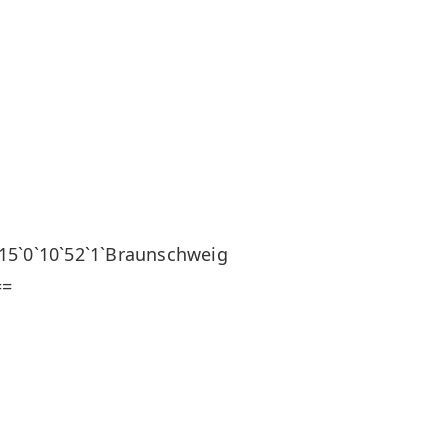
0`10`52`1`Braunschweig
==