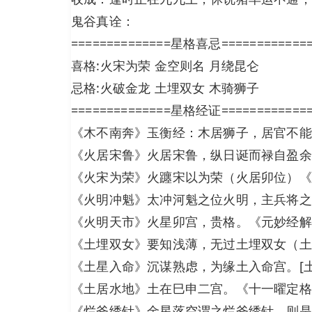
鬼谷真诠：
==============星格喜忌============
喜格:火宋为荣 金空则名 月绕昆仑
忌格:火破金龙 土埋双女 木骑狮子
==============星格经证============
《木不南奔》玉衡经：木居狮子，居官不能
《火居宋鲁》火居宋鲁，纵日诞而禄自盈余
《火宋为荣》火躔宋以为荣（火居卯位）《
《火明冲魁》太冲河魁之位火明，主兵将之
《火明天市》火星卯宫，贵格。《元妙经解
《土埋双女》要知浅薄，无过土埋双女（土
《土星入命》沉谋熟虑，为缘土入命宫。[
《土居水地》土在巳申二宫。《十一曜定格
《烂斧绣针》金星落空谓之烂斧绣针，则是