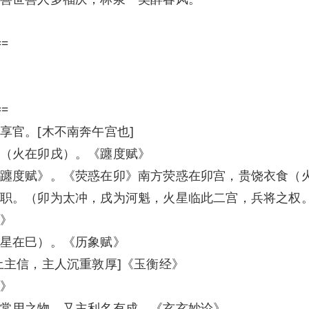
==
==
享官。[木不南奔午宫也]
（火在卯戌）。《躔度赋》
躔度赋》。《荧惑在卯》南方荧惑在卯宫，贵饶衣食（
职。（卯为太冲，戌为河魁，火星临此二宫，兵将之权
》
星在巳）。《历象赋》
土主信，主人沉重敦厚]《玉衡经》
》
常用之物，又主利名有成。《玄玄妙论》