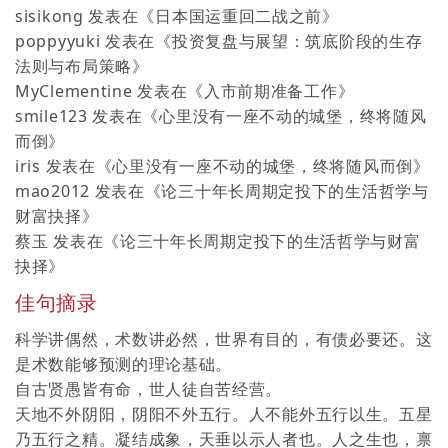
sisikong
发表在《
日本国运重回二战之前
》
poppyyuki
发表在《
投资复盘与展望：筑底阶段的生存
法则与布局策略
》
MyClementine
发表在《
入市前期准备工作
》
smile123
发表在《
心里没有一座不动的城堡，终将随风
而倒
》
iris
发表在《
心里没有一座不动的城堡，终将随风而倒
》
mao2012
发表在《
论三十年长周期定投下的生活哲学与
财富抉择
》
蔡玉
发表在《
论三十年长周期定投下的生活哲学与财富
抉择
》
佳句摘录
科学讲偶然，术数讲必然，世界有目的，有债必要还。这
是术数能够预测的理论基础。
自古贤愚皆有命，世人徒自苦经营。
天地不外阴阳，阴阳不外五行。人不能外五行以生。五星
乃五行之精。凝结成象，天垂以示人者也。人之生也，禀