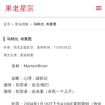
果老星宗
首页
>
星命档案
>
马特尔, 布莱恩
马特尔, 布莱恩
作者：照见五蕴皆空
发布时间：11/03/2022
博文分类：
星命档案
名称：Martel•Brian
诊断：心理：躁郁症
激情：犯罪者：攻击/殴打
激情：犯罪者：凶杀案（杀死一个儿子）
犯罪：2004年1月16日下午4:08在莱明斯特（致命