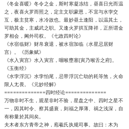
《冬金喜暖》冬令之金，斯时寒凝冻结，昼喜日光而温
之，夜喜火罗而照之，定主文职蒙恩，不宜与水孛交
互，极主贫寒，水冷故也。最妙昼土逢阳，以温其土，
可助其金，主威武之职。又逢火罗拱互降祥，正所谓金
罗相会，阃外司权。《七政四时论》
《水宿临财》财帛衰退，被水宿加临（水星忌居财
宫）。《历象赋》
《水入寅宫》水入寅宫，咽喉壅塞[寅乃喉舌之府]。
《玉衡经》
《水孛浮沉》水孛怕尾，忌带浮沉亡劫的耗等煞，火命
限人尢畏。《元妙经解》
==============四时经论==============
万物非时不生，观星非时不验，星盘之中、四时之星不
一，因其时令、察其盛衰，则福之厚薄、祸之浅深，自
有称量於其间矣。
夫木者东方青帝之神，庖羲氏执规司事。故曰：木为