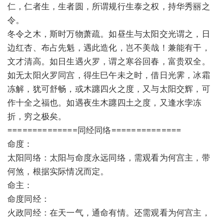
仁，仁者生，生者圆，所谓规行生泰之权，持华秀丽之
令。
冬令之木，斯时万物萧疏。如昼生与太阳交光谓之，日
边红杏、布占先魁，遇此造化，岂不美哉！兼能有干，
文才清高。如日生遇火罗，谓之寒谷回春，富贵双全。
如无太阳火罗同宫，得生巳午未之时，借日光霁，冰霜
冻解，犹可舒畅，或木躔四火之度，又与太阳交辉，可
作十全之福也。如遇夜生木躔四土之度，又逢水孛冻
折，穷之极矣。
==============同经同络==============
命度：
太阳同络：太阳与命度永远同络，需观看为何宫主，带
何煞，根据实际情况而定。
命主：
命度同经：
火政同经：在天一气，通命有情。还需观看为何宫主，