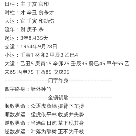
日柱：主 丁亥 官印
时柱：才 辛丑 食杀才
大运：官 壬寅 印劫伤
流年：财 庚子 杀
起运：3年8月35天
交运：1964年9月28日
小运：壬寅1 癸卯2 甲辰3 乙巳4
大运：己丑5 庚寅15 辛卯25 壬辰35 癸巳45 甲午55 乙
未65 丙申75 丁酉85 戊戌95
==============四字终身==============
四字终身：墙外种竹
==============金锁钥匙==============
顺数男命：众逐虎负嵎 攘臂下车搏
顺数岁运：猛虎依平林 收威并失势
逆数男命：当涂白日虎 草下现其身
逆数岁运：叶落为辞树 正不为干枝