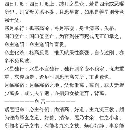
四日月度：四日月度上，躔月之星众，若是四余或恶曜
所犯，则父母关系不妥，且恐早丧，如果是善星则母党
强于父。
寒月单行：孤寒高冷，冬月寒凝，身世清寒，失格。
国印空亡：国印值空亡，为官到任而死或无正印掌之。
命主逢阳：命主逢阳终富贵。
命主化杀：格高反贵，惟天赋秉性豪强，自专过刚，亦
多不免风波。
水星独行：水星不宜独行，独行则多变不稳定，忧虑重
重，东奔西走，逢厄时则恐流离失所，主退败也。
月临寡宿：月临寡宿之地，父母仳离，离别，或夫妻聚
少离多，或丈夫早逝，亦指妇女被遗弃，背离。
——————命 宫——————
紫炁照命：必主伶俐，尚清高，好道，主九流三教，颇
为锺尚释玄之道、好善、清修。炁乃木余，仁之小者。
所知者百子之书，有能者九流之技。烦心好静，事多能