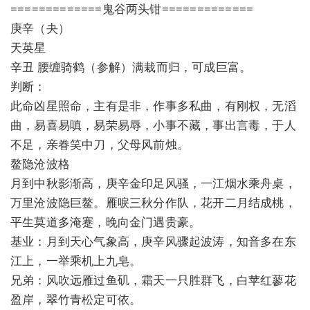
=============鬼谷两头钳=============
庚辛（夬）
天英星
辛丑 腰缠骑鹤（参解）满栽而归，可成巨富。
判断：
此命凶星照命，主有是非，作事多私曲，有刚权，无滔
曲，易喜易嗔，易荣易辱，小事不藏，事出言毒，于人
不足，亲眷笑中刀，父母风前烛。
鳌隐沧波格
月到中秋影渐高，庚辛金印足风骚，一江烟水乘舟桌，
万里沧波隐巨鳌。雁唳三秋分作队，花开二月结成桃，
平生莫道多淹蹇，晚向金门遇贵豪。
基业：月到天心气象高，庚辛风骤起波涛，知音多在东
江上，一举乘机上九皂。
兄弟：风吹远雁过鱼矶，霜天一只胜群飞，白苹红蓼花
盈岸，翠竹青松定可依。