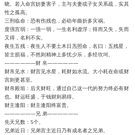
晓。若入命宫妨妻害子，主与夫妻或子女关系疏，实其
性之孤高。
三刑临命：恐有伤残也，必幼年曲折多灾祸。
度强宫弱：一强一弱，一生名利虚浮；得而又失，失而
又得，名利不实。
夜生五残：夜生人不要土木日炁照命，名曰：五残星，
皆主损福，不然则精神上多忧少乐，多经坎坷。
——————财 帛——————
财帛见水：财宫见水星，耗财如水流。大小耗在命或财
宫则更甚至。
财帛殿垣：后天财旺，通过自己这一代的努力终必有财
也。财运旺盛，于钱财则易得。
财主逢阳：财主逢阳终富贵。
——————兄 弟——————
先天兄数：5个。
兄弟近日：兄弟宫主近日乃有成名者之兄弟。