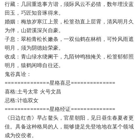
行藏：几回重迭事方谐，须际风云不必猜，数年埋没蓝
田玉，巧匠知音琢得来。
婚姻：梅放岁寒江上景，松篁劲直上层霄，清风明月久
为伴，山碧溪深兴自豪。
子息：翠柏青松长嫩条，一双仙鹤在林梢，可怜风雨遮
明月，须为阴德始荣豪。
收成：青山绿水绕阑干，九陌钟鸣独掩关，松篁郁郁照
明月，猿鹤闲啼自往还。
鬼谷真诠：
==============星格喜忌==============
喜格:土号太常 火号文昌
忌格:计临双女
==============星格经证==============
《日边红杏》早占鳌头，官星朝阳，见日昼生春夏者更
佳。具备这种格局的人，能够捷足先登地地在某个领域
成为佼佼者。