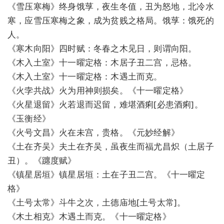
《雪压寒梅》终身饿莩，夜生冬值，丑为怒地，北冷水
寒，应雪压寒梅之象，成为贫贱之格局。饿莩：饿死的
人。
《寒木向阳》四时赋：冬春之木见日，则谓向阳。
《木入土室》十一曜定格：木居子丑二宫，忌格。
《木入土室》十一曜定格：木遇土而克。
《火孛共战》火为用神则损矣。《十一曜定格》
《火星退留》火若退而迟留，难堪酒痢[必患酒痢]。
《玉衡经》
《火号文昌》火在未宫，贵格。《元妙经解》
《土在齐吴》夫土在齐吴，虽夜生而福尤昌炽（土居子
丑）。《躔度赋》
《镇星居垣》镇星居垣：土在子丑二宫。《十一曜定
格》
《土号太常》斗牛之次，土德庙地[土号太常]。
《木土相克》木遇土而克。《十一曜定格》