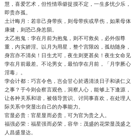
慧，喜爱艺术，但性情乖僻捉摸不定，一生多忧少乐，
即贵亦孤。
土计晦月：若非己身带疾，则母带疾或早伤，如果母体
康健，则恐己身恙陨。
太乙抱鬼：孛在月前为抱鬼，则不可救矣，必外假尊
重，内实娇淫。以月为用星，整个宫限凶，孤劫随身，
身宫亦不清矣！日生尤可，夜生则更甚矣！夜生女命见
孛在月前最差。不论男女，最怕孛在月前，「月孛厥心
淫毒」。
孛会计都：巧言令色，岂会甘心於遇清淡日子和谈仁义
之事？于今则会察言观色，洞察人心，能够上下逢源，
让各种关系和谐，被领导赏识、讨同事喜欢，在处理人
际关系中突显出自己的办事能力。
官显必贵：官星显而必贵，可为官为贵之人。
福强必荣：福星强而必荣，容华：茂盛的花荣显茂盛之
人昌盛显达。