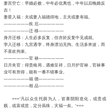
妻宫空亡：早婚必败，中年必仳离也，中年以后晚婚反
吉！
妻星入福：夫或妻入福德得地，主夫或妻有福。
——————疾 厄——————
——————迁 移——————
身月迁移：人生必多反复，但亦於反复中见成就。
孛入迁移：九宫遇孛，终身漂泊无拘。生活多奔波，而
不喜欢拘束。
——————官 禄——————
日月夹官：得贵格局，遇难呈祥，日月护官禄，官禄事
业可有所得，能有一番不错事业。
——————福 德——————
——————相 品——————
===‘凡以众生托荫为人，皆禀阴阳造化，或贵或
贱，或富或贫，定分虽殊，灾福一矣。’===