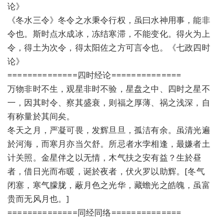
论》
《冬水三令》冬令之水秉令行权，虽曰水神用事，能非
令也。斯时点水成冰，冻结寒滞，不能变化。得火为上
令，得土为次令，得太阳佐之方可言令也。《七政四时
论》
==============四时经论==============
万物非时不生，观星非时不验，星盘之中、四时之星不
一，因其时令、察其盛衰，则福之厚薄、祸之浅深，自
有称量於其间矣。
冬天之月，严凝可畏，发辉旦旦，孤洁有余。虽清光遍
於河海，而寒月亦当欠舒。所忌者水孛相逢，最嫌者土
计关照。金星伴之以无情，木气扶之安有益？生於昼
者，借日光而布暖，诞於夜者，伏火罗以助辉。[冬气
闭塞，寒气朦胧，蔽月色之光华，藏蟾光之皓魄，虽富
贵而无风月也。]
==============同经同络==============