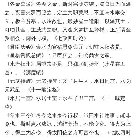
《冬金喜暖》冬令之金，斯时寒凝冻结，昼喜日光而温
之，夜喜火罗而照之，定主文职蒙恩，不宜与水孛交
互，极主贫寒，水冷故也。最妙昼土逢阳，以温其土，
可助其金，主威武之职。又逢火罗拱互降祥，正所谓金
罗相会，阃外司权。《七政四时论》
《君臣庆会》金水为官福恩令命元，朝辅太阳者是。
《星格贵贱总赋》：君臣庆会，钟鸣鼎食之家。
《水流扬州》眉颦常不足，只嫌水到扬州（水星在丑
宫）。《躔度赋》
《元武持旌》元武持旌：亥子月生人，水日同宫。水为
元武星。《十一曜定格》
《水居土室》水居土室：水在子丑二宫。《十一曜定
格》
《冬水三令》冬令之水秉令行权，虽曰水神用事，能非
令也。斯时点水成冰，冻结寒滞，不能变化。得火为上
令，得土为次令，得太阳佐之方可言令也。《七政四时