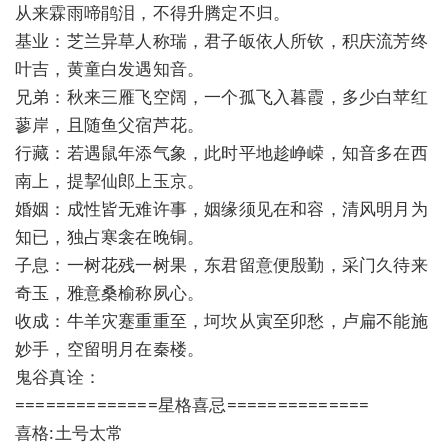
从来霖雨啼鹃泪，不得升腾定不归。
基业：芝兰异草人称瑞，君子皈依人所钦，积庆流芳终
叶吉，黄童白发遇知音。
兄弟：秋来三雁飞空阔，一个孤飞入暮霞，多少白苹红
蓼岸，且随鱼父宿芦花。
行藏：若遇鼠年添气象，此时平地趁峥嵘，知音多在西
南上，提挈仙郎上玉京。
婚姻：成性皆无难许事，姻缘须见在和容，清风明月为
知已，独占寒衾在晚铜。
子息：一树花残一树果，东君留意便殷勤，采门久待来
奇玉，雅意桑榆称夙心。
收成：牛羊灾蹇重重至，坷坎从寅至卯愁，卢扁不能施
妙手，空留明月在秦楼。
鬼谷真诠：
==============星格喜忌==============
喜格:土号太常