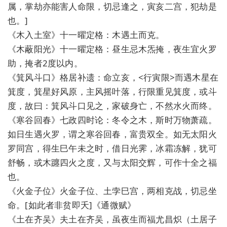
属，掌劫亦能害人命限，切忌逢之，寅亥二宫，犯劫是
也。]
《木入土室》十一曜定格：木遇土而克。
《木蔽阳光》十一曜定格：昼生忌木炁掩，夜生宜火罗
助，掩者2度以内。
《箕风斗口》格居补遗：命立亥，<行寅限>而遇木星在
箕度，箕星好风原，主风摇叶落，行限重见箕度，或斗
度，故曰：箕风斗口见之，家破身亡，不然水火而终。
《寒谷回春》七政四时论：冬令之木，斯时万物萧疏。
如日生遇火罗，谓之寒谷回春，富贵双全。如无太阳火
罗同宫，得生巳午未之时，借日光霁，冰霜冻解，犹可
舒畅，或木躔四火之度，又与太阳交辉，可作十全之福
也。
《火金子位》火金子位、土孛巳宫，两相克战，切忌坐
命。[如此者非贫即夭]《通微赋》
《土在齐吴》夫土在齐吴，虽夜生而福尤昌炽（土居子