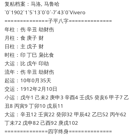
复粘档案：马洛, 马鲁哈
`0`1902`1`5`13`0`0`-7`43`0`Vivero
==============子平八字==============
年柱：伤 辛丑 劫财伤
月柱：食 庚子 财
日柱：主 戊子 财
时柱：印 丁巳 枭比食
大运：比 戊午 印劫
流年：伤 辛丑 劫财伤
起运：10年0月35天
交运：1912年2月10日
小运：戊午1 己未2 庚申3 辛酉4 壬戌5 癸亥6 甲子7 乙
丑8 丙寅9 丁卯10 戊辰11
大运：辛丑12 壬寅22 癸卯32 甲辰42 乙巳52 丙午62
丁未72 戊申82 己酉92 庚戌102
==============四字终身==============