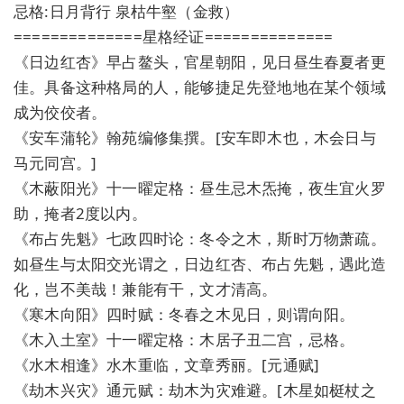
忌格:日月背行 泉枯牛壑（金救）
==============星格经证==============
《日边红杏》早占鳌头，官星朝阳，见日昼生春夏者更
佳。具备这种格局的人，能够捷足先登地地在某个领域
成为佼佼者。
《安车蒲轮》翰苑编修集撰。[安车即木也，木会日与
马元同宫。]
《木蔽阳光》十一曜定格：昼生忌木炁掩，夜生宜火罗
助，掩者2度以内。
《布占先魁》七政四时论：冬令之木，斯时万物萧疏。
如昼生与太阳交光谓之，日边红杏、布占先魁，遇此造
化，岂不美哉！兼能有干，文才清高。
《寒木向阳》四时赋：冬春之木见日，则谓向阳。
《木入土室》十一曜定格：木居子丑二宫，忌格。
《水木相逢》水木重临，文章秀丽。[元通赋]
《劫木兴灾》通元赋：劫木为灾难避。[木星如梃杖之