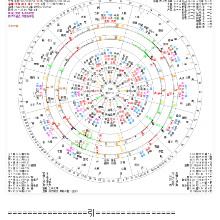
================引================