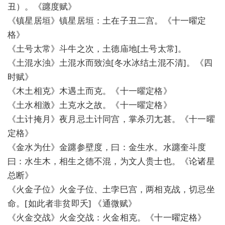
丑）。《躔度赋》
《镇星居垣》镇星居垣：土在子丑二宫。《十一曜定
格》
《土号太常》斗牛之次，土德庙地[土号太常]。
《土混水浊》土混水而致浊[冬水冰结土混不清]。《四
时赋》
《木土相克》木遇土而克。《十一曜定格》
《土水相激》土克水之故。《十一曜定格》
《土计掩月》夜月忌土计同宫，掌杀刃尢甚。《十一曜
定格》
《金水为仕》金躔参壁度，曰：金生水。水躔奎斗度
曰：水生木，相生之德不混，为文人贵士也。《论诸星
总断》
《火金子位》火金子位、土孛巳宫，两相克战，切忌坐
命。[如此者非贫即夭] 《通微赋》
《火金交战》火金交战：火金相克。《十一曜定格》