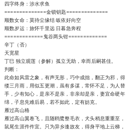
四字终身：涉水求鱼
==============金锁钥匙==============
顺数女命：莫待尘缘结 皈依好向空
顺数岁运：旅怀千里远 日暮急奔程
=============鬼谷两头钳=============
辛丁（否）
天宽星
丁巳 独立观莲（参解）孤立无助，幸而后嗣甚佳。
判断：
此命如风雷之象，有声无形，巧中成拙，翻正为邪，得
缕三月雨，用似五更潮，虽有多谋，常怀不足，为人替
手，少有知心，是亲不是亲，非亲却是亲，妻宜命硬年
绵，子息先难后易，若不如此，定有妨克。
雁过高山格
雁过高山翼卷飞，且随鸥鹭整毛衣，犬头稍息重重至，
鼠尾生涯件件宜。只为异乡逢故友，得身平地上云梯，