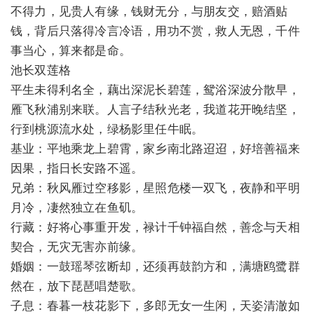
不得力，见贵人有缘，钱财无分，与朋友交，赔酒贴
钱，背后只落得冷言冷语，用功不赏，救人无恩，千件
事当心，算来都是命。
池长双莲格
平生未得利名全，藕出深泥长碧莲，鸳浴深波分散早，
雁飞秋浦别来联。人言子结秋光老，我道花开晚结坚，
行到桃源流水处，绿杨影里任牛眠。
基业：平地乘龙上碧霄，家乡南北路迢迢，好培善福来
因果，指日长安路不遥。
兄弟：秋风雁过空移影，星照危楼一双飞，夜静和平明
月冷，凄然独立在鱼矶。
行藏：好将心事重开发，禄计千钟福自然，善念与天相
契合，无灾无害亦前缘。
婚姻：一鼓瑶琴弦断却，还须再鼓韵方和，满塘鸥鹭群
然在，放下琵琶唱楚歌。
子息：春暮一枝花影下，多郎无女一生闲，天姿清澈如