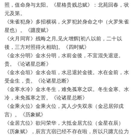
照，值命身与太阳。《星格贵贱总赋》：北苑回春，状
元及第。
《朱雀犯身》多招横祸，火罗犯於身命之中（火罗朱雀
星也）。《躔度赋》
《火月同宵》残晦之月,见火增辉[初八以前，二十以
後，三方对照得火相助]。《四时赋》
《金水分明》金水分明，水前金後，不宜混失退逆。
贵。《论诸星总断》
《金水会垣》金水会垣，水忌退於金後。水在金前，水
受金生，贵。《论诸星总断》
《金寒水冷》金水冬生，难免孤寒之叹。冬生金寒、水
冷，未免孤寒之苦。《论诸星总断》
《金乘火位》金乘火位，其人少失双亲（金忌居卯戌
宫）。《历象赋》
《金居亢位》欲问荣华，大抵金居亢位（金星在辰）
《历象赋》，辰宫亢宿已经不存在啦，所以只躔亢位力