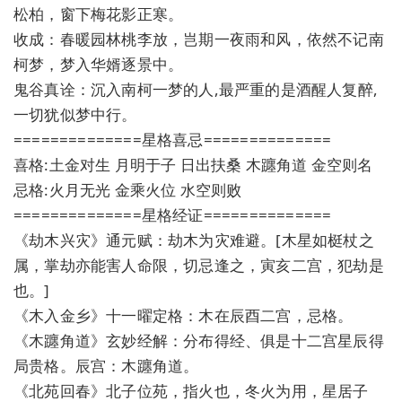
松柏，窗下梅花影正寒。
收成：春暖园林桃李放，岂期一夜雨和风，依然不记南
柯梦，梦入华婿逐景中。
鬼谷真诠：沉入南柯一梦的人,最严重的是酒醒人复醉,
一切犹似梦中行。
==============星格喜忌==============
喜格:土金对生 月明于子 日出扶桑 木躔角道 金空则名
忌格:火月无光 金乘火位 水空则败
==============星格经证==============
《劫木兴灾》通元赋：劫木为灾难避。[木星如梃杖之
属，掌劫亦能害人命限，切忌逢之，寅亥二宫，犯劫是
也。]
《木入金乡》十一曜定格：木在辰酉二宫，忌格。
《木躔角道》玄妙经解：分布得经、俱是十二宫星辰得
局贵格。辰宫：木躔角道。
《北苑回春》北子位苑，指火也，冬火为用，星居子