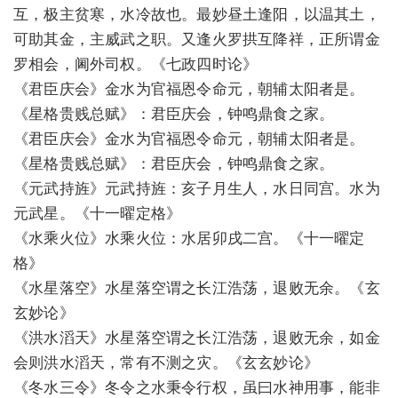
互，极主贫寒，水冷故也。最妙昼土逢阳，以温其土，
可助其金，主威武之职。又逢火罗拱互降祥，正所谓金
罗相会，阃外司权。《七政四时论》
《君臣庆会》金水为官福恩令命元，朝辅太阳者是。
《星格贵贱总赋》：君臣庆会，钟鸣鼎食之家。
《君臣庆会》金水为官福恩令命元，朝辅太阳者是。
《星格贵贱总赋》：君臣庆会，钟鸣鼎食之家。
《元武持旌》元武持旌：亥子月生人，水日同宫。水为
元武星。《十一曜定格》
《水乘火位》水乘火位：水居卯戌二宫。《十一曜定
格》
《水星落空》水星落空谓之长江浩荡，退败无余。《玄
玄妙论》
《洪水滔天》水星落空谓之长江浩荡，退败无余，如金
会则洪水滔天，常有不测之灾。《玄玄妙论》
《冬水三令》冬令之水秉令行权，虽曰水神用事，能非