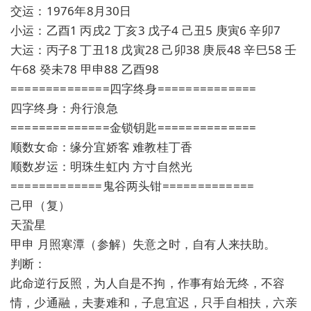
交运：1976年8月30日
小运：乙酉1 丙戌2 丁亥3 戊子4 己丑5 庚寅6 辛卯7
大运：丙子8 丁丑18 戊寅28 己卯38 庚辰48 辛巳58 壬
午68 癸未78 甲申88 乙酉98
==============四字终身==============
四字终身：舟行浪急
==============金锁钥匙==============
顺数女命：缘分宜娇客 难教桂丁香
顺数岁运：明珠生虹内 方寸自然光
=============鬼谷两头钳=============
己甲（复）
天蛩星
甲申 月照寒潭（参解）失意之时，自有人来扶助。
判断：
此命逆行反照，为人自是不拘，作事有始无终，不容
情，少通融，夫妻难和，子息宜迟，只手自相扶，六亲