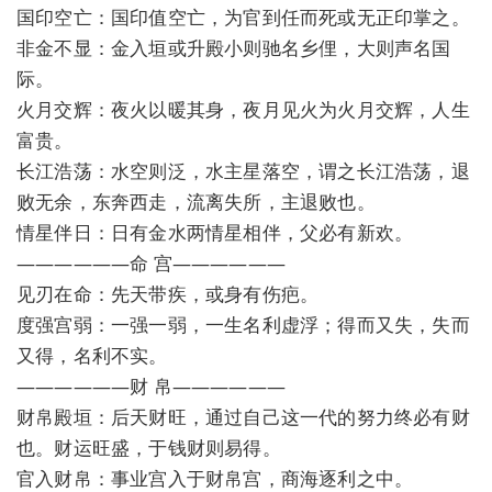
国印空亡：国印值空亡，为官到任而死或无正印掌之。
非金不显：金入垣或升殿小则驰名乡俚，大则声名国
际。
火月交辉：夜火以暖其身，夜月见火为火月交辉，人生
富贵。
长江浩荡：水空则泛，水主星落空，谓之长江浩荡，退
败无余，东奔西走，流离失所，主退败也。
情星伴日：日有金水两情星相伴，父必有新欢。
——————命 宫——————
见刃在命：先天带疾，或身有伤疤。
度强宫弱：一强一弱，一生名利虚浮；得而又失，失而
又得，名利不实。
——————财 帛——————
财帛殿垣：后天财旺，通过自己这一代的努力终必有财
也。财运旺盛，于钱财则易得。
官入财帛：事业宫入于财帛宫，商海逐利之中。