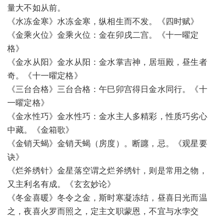
量大不如从前。
《水冻金寒》水冻金寒，纵相生而不发。《四时赋》
《金乘火位》金乘火位：金在卯戌二宫。《十一曜定
格》
《金水从阳》金水从阳：金水掌吉神，居垣殿，昼生者
奇。《十一曜定格》
《三台合格》三台合格：午巳卯宫得日金水同行。《十
一曜定格》
《金水性巧》金水性巧：金水主人多精彩，性质巧劣心
中藏。《金箱歌》
《金销天蝎》金销天蝎（房度）。断躔，忌。《观星要
诀》
《烂斧绣针》金星落空谓之烂斧绣针，则是常用之物，
又主利名有成。《玄玄妙论》
《冬金喜暖》冬令之金，斯时寒凝冻结，昼喜日光而温
之，夜喜火罗而照之，定主文职蒙恩，不宜与水孛交