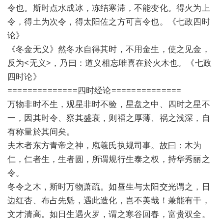
令也。斯时点水成冰，冻结寒滞，不能变化。得火为上
令，得土为次令，得太阳佐之方可言令也。《七政四时
论》
《冬金无义》然冬水自得其时，不用金生，使之见金，
反为<无义>，乃曰：道义相忘唯喜在於火木也。《七政
四时论》
==============四时经论==============
万物非时不生，观星非时不验，星盘之中、四时之星不
一，因其时令、察其盛衰，则福之厚薄、祸之浅深，自
有称量於其间矣。
夫木者东方青帝之神，庖羲氏执规司事。故曰：木为
仁，仁者生，生者圆，所谓规行生泰之权，持华秀丽之
令。
冬令之木，斯时万物萧疏。如昼生与太阳交光谓之，日
边红杏、布占先魁，遇此造化，岂不美哉！兼能有干，
文才清高。如日生遇火罗，谓之寒谷回春，富贵双全。