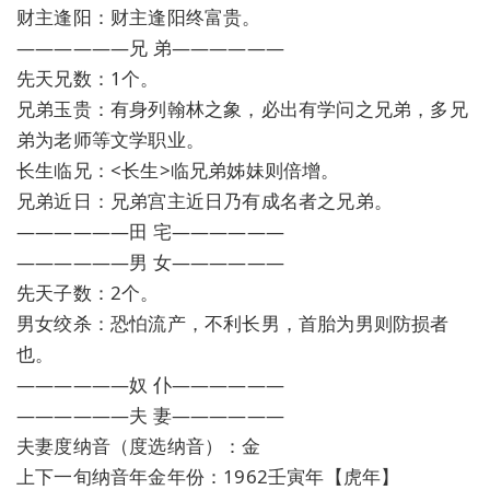
财主逢阳：财主逢阳终富贵。
——————兄 弟——————
先天兄数：1个。
兄弟玉贵：有身列翰林之象，必出有学问之兄弟，多兄
弟为老师等文学职业。
长生临兄：<长生>临兄弟姊妹则倍增。
兄弟近日：兄弟宫主近日乃有成名者之兄弟。
——————田 宅——————
——————男 女——————
先天子数：2个。
男女绞杀：恐怕流产，不利长男，首胎为男则防损者
也。
——————奴 仆——————
——————夫 妻——————
夫妻度纳音（度选纳音）：金
上下一旬纳音年金年份：1962壬寅年【虎年】