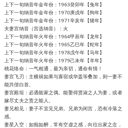
上下一旬纳音年金年份：1963癸卯年【兔年】
上下一旬纳音年金年份：1970庚戌年【狗年】
上下一旬纳音年金年份：1971辛亥年【猪年】
夫妻宫纳音（宫选纳音）：火
上下一旬纳音年火年份：1964甲辰年【龙年】
上下一旬纳音年火年份：1965乙巳年【蛇年】
上下一旬纳音年火年份：1978戊午年【马年】
上下一旬纳音年火年份：1979己未年【羊年】
桃花络命：一气相通，最为亲切，通命有情！
妻宫飞刃：主横祸如果与寡宿或华盖等叠加，则一妻不
能共偕白首。
妻宫殿垣：必遇能家之偶。能娶得贤淑之人为妻，或者
嫁尽丈夫之责之能人。
妻兄相见：妻子不宜见兄弟。兄弟为闲宫，恐有冷落之
感。
妻星入空：如痴如醉，常有空虚之感，向往出家之念，