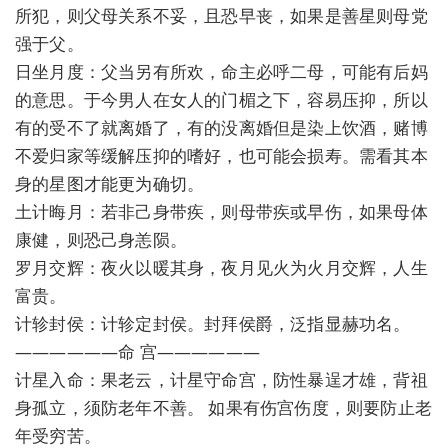
所犯，则父母关系不妥，且恐早丧，如果是善星则母党
强于父。
日坐月度：父当另有所欢，命主必呼二母，可能有后妈
的意思。于今男人在女人的门楣之下，容易压抑，所以
有的受不了就离婚了，有的没离婚但是染上饮酒，赌博
不爱归家等缓解压抑的嗜好，也可能会损寿。需看其本
身的星图才能更为确切。
土计晦月：若非己身带疾，则母带疾或早伤，如果母体
康健，则恐己身恙陨。
罗月交辉：夜火以暖其身，夜月见火为火月交辉，人生
富贵。
计轸封侯：计轸定封侯。封拜侯爵，泛指显赫功名。
——————命 宫——————
计星入命：果老云，计星守命宫，防性暴逞才雄，背祖
身孤立，须防老年不善。 如果有伤宫伤度，则要防止老
年受穷苦。