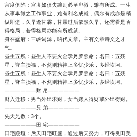
宫度俱陷：宫度如俱失躔则必至卑微，难有所成。一生
从事卑微之工作事业，难有利名成就，偶尔有成亦是稍
纵即逝，久旱逢甘霖，甘霖过后依然久旱。还需看是否
得格局，若得格局亦能有所成就。
身在壁府：三峡词源，昭代文章。主有文章诗文之才
气。
昼生五残：昼生人不要火金孛月罗照命；名曰：五残
星，皆主损福，不然则精神上多忧少乐，多经坎坷。
昼生五残：昼生人不要火金孛月罗照命；名曰：五残
星，皆主损福，不然则精神上多忧少乐，多经坎坷。
——————财 帛——————
财入迁移：男当外出求财，女当嫁人得财或外出得财。
——————兄 弟——————
先天兄数：3个。
——————田 宅——————
田宅殿垣：后天田宅旺盛，通过后天努力，可得良田美