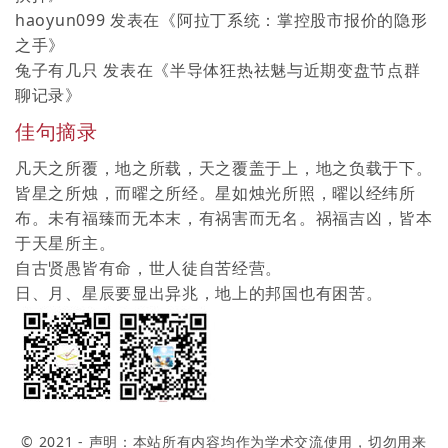
haoyun099
发表在《
阿拉丁系统：掌控股市报价的隐形
之手
》
兔子有几只
发表在《
半导体狂热祛魅与近期变盘节点群
聊记录
》
佳句摘录
凡天之所覆，地之所载，天之覆盖于上，地之负载于下。
皆星之所烛，而曜之所经。星如烛光所照，曜以经纬所
布。未有福臻而无本末，有祸害而无名。祸福吉凶，皆本
于天星所主。
自古贤愚皆有命，世人徒自苦经营。
日、月、星辰要显出异兆，地上的邦国也有困苦。
© 2021 - 声明：本站所有内容均作为学术交流使用，切勿用来