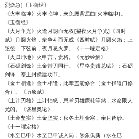
烈燥急]《玉衡经》
《火孛临坤》火孛临坤，未免腰背屈曲[火孛临申]。
《玉衡经》
《火月争光》火逢月朗而无权[望夜火月争光]《四时
赋》月圆火焰，奈争斗而无成《四时赋》月圆火焰：上
弦後，下弦前，夜月忌火罗。《十一曜定格》
《火归坤地》火申宫，贵格。《元妙经解》
《石砺剑锋》土金带刃同行。《星格贵贱总赋》：石砺
剑锋，塞上封侯建功节。
《金土相逢》金土相逢，此辈盖能修合（金土指道门修
合）。《历象赋》
《土计刃雄》土计怕怒，忌掌刃雄廉耗等煞，水命限人
尤凶。《谈星奥论》
《土金坚实》土金坚实：秋冬土埋金寒，余月皆妙。
《十一曜定格》
《水至巳申》水至巳申诚入局，炁象俱新（水在巳