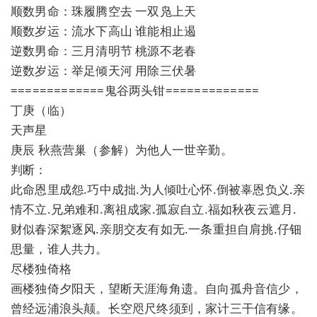
顺数男命：珠履腾空去 一双凫上天
顺数岁运：流水下高山 谁能相止遏
逆数男命：三月清明节 桃源不老春
逆数岁运：举足倾天河 用除三伏暑
=============鬼谷两头钳=============
丁庚（临）
天声星
庚辰 秋燕营巢（参解）为他人一世辛勤。
判断：
此命恩里成怨.巧中成拙.为人倾吐心怀.倒被辜恩负义.亲
情不立.兄弟难和.离祖成家.孤寂自立.福如秋夜云遮月.
财似春深絮逐风.亲朋交友有如无.一条重担自肩挑.仔钿
思量，谁人共力。
尽楼独倚格
画楼独倚夕阳天，望断天涯海角遗。自向孤舟音信少，
曾经远浦浪头颠。长空咫尺终须到，家计三干信有缘。