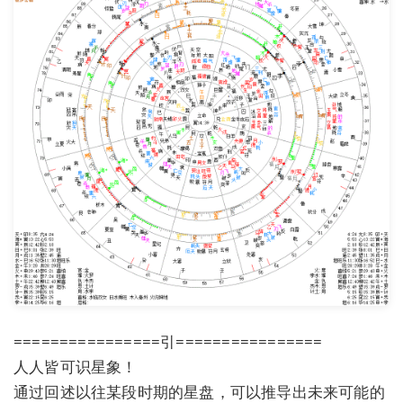
================引================
人人皆可识星象！
通过回述以往某段时期的星盘，可以推导出未来可能的