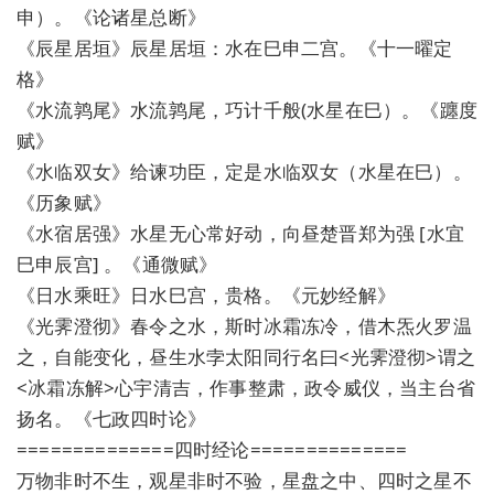
申）。《论诸星总断》
《辰星居垣》辰星居垣：水在巳申二宫。《十一曜定
格》
《水流鹑尾》水流鹑尾，巧计千般(水星在巳）。《躔度
赋》
《水临双女》给谏功臣，定是水临双女（水星在巳）。
《历象赋》
《水宿居强》水星无心常好动，向昼楚晋郑为强 [水宜
巳申辰宫] 。《通微赋》
《日水乘旺》日水巳宫，贵格。《元妙经解》
《光霁澄彻》春令之水，斯时冰霜冻冷，借木炁火罗温
之，自能变化，昼生水孛太阳同行名曰<光霁澄彻>谓之
<冰霜冻解>心宇清吉，作事整肃，政令威仪，当主台省
扬名。《七政四时论》
==============四时经论==============
万物非时不生，观星非时不验，星盘之中、四时之星不