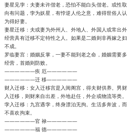
妻星见孛：夫妻未许偕老，恐怕不能白头偕老。或性取
向有问题，孛为妖星，有悖逆人伦之意，难得世俗人认
为得好妻。
妻星迁移：夫或妻为外州人、外地人、外国人或常出外
经营具有迁移不定特性之人。如果是二婚则非再嫁之妇
不成。
罗临妻宫：婚姻反掌，一妻不能到老之命，婚姻需要多
经营，首婚则防败。
——————疾 厄——————
——————迁 移——————
财入迁移：女入迁移宫是入闺阁宫，得夫财供养。男财
入迁移，则财来自出差，外地赴任，外企或物流等类。
孛入迁移：九宫遇孛，终身漂泊无拘。生活多奔波，而
不喜欢拘束。
——————官 禄——————
——————福 德——————