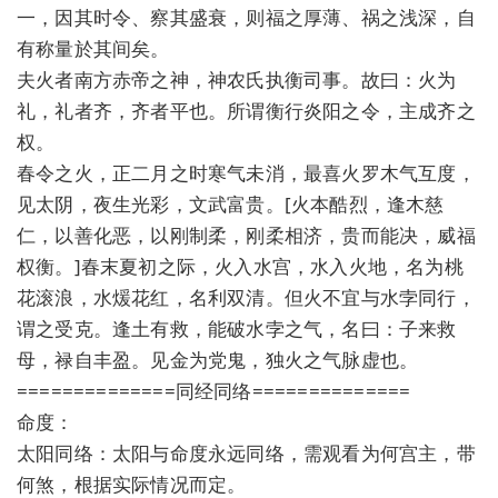
一，因其时令、察其盛衰，则福之厚薄、祸之浅深，自
有称量於其间矣。
夫火者南方赤帝之神，神农氏执衡司事。故曰：火为
礼，礼者齐，齐者平也。所谓衡行炎阳之令，主成齐之
权。
春令之火，正二月之时寒气未消，最喜火罗木气互度，
见太阴，夜生光彩，文武富贵。[火本酷烈，逢木慈
仁，以善化恶，以刚制柔，刚柔相济，贵而能决，威福
权衡。]春末夏初之际，火入水宫，水入火地，名为桃
花滚浪，水煖花红，名利双清。但火不宜与水孛同行，
谓之受克。逢土有救，能破水孛之气，名曰：子来救
母，禄自丰盈。见金为党鬼，独火之气脉虚也。
==============同经同络==============
命度：
太阳同络：太阳与命度永远同络，需观看为何宫主，带
何煞，根据实际情况而定。