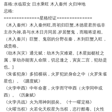
喜格:水临双女 日水乘旺 木入秦州 火归坤地
忌格:
==============星格经证==============
《木入秦州》木入秦州旺,而初归巨蟹,木徳星君所临非
主亦为禄,喜与水木日月同居.岁居蟹鬼，而顺将逆相。
（木入秦川）巨蟹、鬼宿的分野在秦，木到巨蟹入旺，
成贵格。
《劫木兴灾》通元赋：劫木为灾难避。[木星如梃杖之
属，掌劫亦能害人命限，切忌逢之，寅亥二宫，犯劫是
也。]
《朱雀犯身》多招横祸，火罗犯於身命之中（火罗朱雀
星也）。《躔度赋》
《火孛申酉》中年命蹇，火孛而守申酉（火孛同申或
酉）。《历象赋》
《火孛共战》火为用神则损矣。《十一曜定格》
《火曜当权》火若化天权星为当权，恣行酷毒。[火性