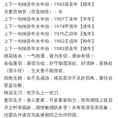
上下一旬纳音年水年份：1983癸亥年【猪年】
夫妻宫纳音（宫选纳音）：水
上下一旬纳音年水年份：1967丁未年【羊年】
上下一旬纳音年水年份：1974甲寅年【虎年】
上下一旬纳音年水年份：1975乙卯年【兔年】
上下一旬纳音年水年份：1982壬戌年【狗年】
上下一旬纳音年水年份：1983癸亥年【猪年】
桃花络命：一气相通，最为亲切，通命有情！
命临寡宿：寡宿当临，好守烟霞深处。好清静，喜独处
《望斗经》，主夫妻不能偕老。
四角无桃：命不见咸池，桃花星亦不见於四角，要结合
星盘论断。
桃花见刃：色字头上一把刀。
妻宫见月：身入妻家，可多妻家助力，然而感情上犹若
月之时有圆缺，感情敏感防多变！亦有母亲至亲至象，
结盟合作者宜为血缘相同之伙伴邦国。