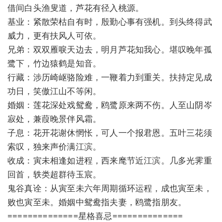
借间白头渔叟道，芦花有径入桃源。
基业：紧散荣枯自有时，殷勤心事有强机。到头终得武
威力，更有扶风人可依。
兄弟：双双雁唳天边去，明月芦花知我心。堪叹晚年孤
鹭下，竹边猿鹤是知音。
行藏：涉历崎岖骆险难，一鞭着力到重关。扶持定见成
功日，笑傲江山不等闲。
婚姻：莲花深处戏鸳鸯，鸥鹭原来两不伤。人至山阴岑
寂处，兼葭晚景伴风霜。
子息：花开花谢休惘怅，可人一个报君恩。五叶三花须
索叹，独来声价满江滨。
收成：寅未相逢如进程，西来麾节近江滨。几多光霁重
回首，轶类超群待玉宸。
鬼谷真诠：从寅至未六年周期循环运程，成也寅至未，
败也寅至未。婚姻中鸳鸯指夫妻，鸥鹭指朋友。
==============星格喜忌==============