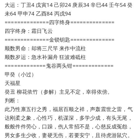
大运：丁丑4 戊寅14 己卯24 庚辰34 辛巳44 壬午54 癸
未64 甲申74 乙酉84 丙戌94
==============四字终身==============
四字终身：霜日飞云
==============金锁钥匙==============
顺数男命：却将三尺竿 来作中流柱
顺数岁运：急水补漏舟 狂波难砥柱
=============鬼谷两头钳=============
甲癸（小过）
天福星
癸丑 柳花依竹（参解）主见不定，幸得依傍。
判断：
此乃性禀五行之秀，福居百顺之祥，声轰震世之雷，气
达刚柔之象，心性巧，机谋深，多学少成，有头无尾，
般般件件劳心，口躁，伤人常招不是，心慈反成冤怨，
男女多生少收，妻硬无伤，若要安宁，且待虎游鼠穴。