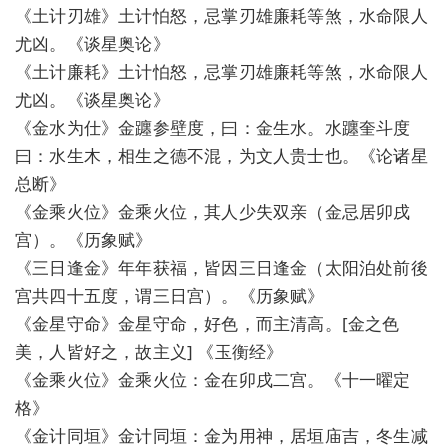
《土计刃雄》土计怕怒，忌掌刃雄廉耗等煞，水命限人
尤凶。《谈星奥论》
《土计廉耗》土计怕怒，忌掌刃雄廉耗等煞，水命限人
尤凶。《谈星奥论》
《金水为仕》金躔参壁度，曰：金生水。水躔奎斗度
曰：水生木，相生之德不混，为文人贵士也。《论诸星
总断》
《金乘火位》金乘火位，其人少失双亲（金忌居卯戌
宫）。《历象赋》
《三日逢金》年年获福，皆因三日逢金（太阳泊处前後
宫共四十五度，谓三日宫）。《历象赋》
《金星守命》金星守命，好色，而主清高。[金之色
美，人皆好之，故主义] 《玉衡经》
《金乘火位》金乘火位：金在卯戌二宫。《十一曜定
格》
《金计同垣》金计同垣：金为用神，居垣庙吉，冬生减