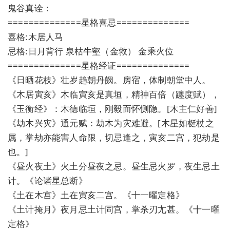
鬼谷真诠：
==============星格喜忌==============
喜格:木居人马
忌格:日月背行 泉枯牛壑（金救） 金乘火位
==============星格经证==============
《日晒花枝》壮岁趋朝丹阙。房宿，体制朝堂中人。
《木居寅亥》木临寅亥是真垣，精神百倍（躔度赋），
《玉衡经》：木德临垣，刚毅而怀恻隐。[木主仁好善]
《劫木兴灾》通元赋：劫木为灾难避。[木星如梃杖之
属，掌劫亦能害人命限，切忌逢之，寅亥二宫，犯劫是
也。]
《昼火夜土》火土分昼夜之忌。昼生忌火罗，夜生忌土
计。《论诸星总断》
《土在木宫》土在寅亥二宫。《十一曜定格》
《土计掩月》夜月忌土计同宫，掌杀刃尢甚。《十一曜
定格》