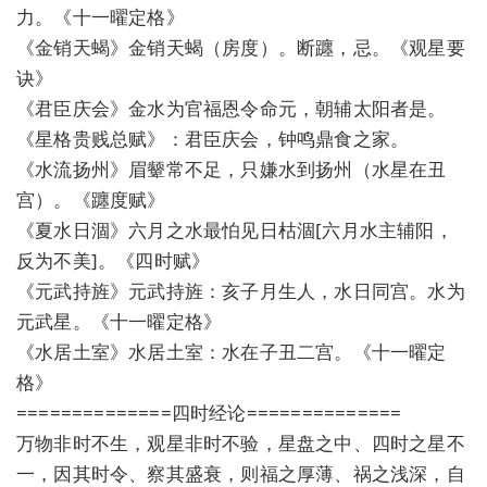
力。《十一曜定格》
《金销天蝎》金销天蝎（房度）。断躔，忌。《观星要
诀》
《君臣庆会》金水为官福恩令命元，朝辅太阳者是。
《星格贵贱总赋》：君臣庆会，钟鸣鼎食之家。
《水流扬州》眉颦常不足，只嫌水到扬州（水星在丑
宫）。《躔度赋》
《夏水日涸》六月之水最怕见日枯涸[六月水主辅阳，
反为不美]。《四时赋》
《元武持旌》元武持旌：亥子月生人，水日同宫。水为
元武星。《十一曜定格》
《水居土室》水居土室：水在子丑二宫。《十一曜定
格》
==============四时经论==============
万物非时不生，观星非时不验，星盘之中、四时之星不
一，因其时令、察其盛衰，则福之厚薄、祸之浅深，自