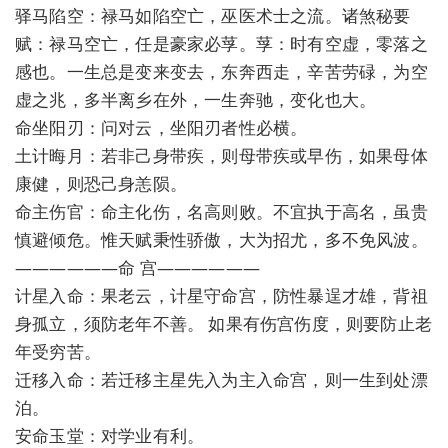
驿马陷空：禄马如陷空亡，巫医术士之流。诸煞秘要
赋：禄马空亡，任是豪家必莩。莩：时有空虚，零落之
感也。一生总是变来变去，东奔西走，辛苦劳碌，为空
虚之兆，多半离乡在外，一生奔驰，变化也大。
命坐阳刃：问对云，坐阳刃者性必横。
土计晦月：若非己身带疾，则母带疾或早伤，如果母体
康健，则恐己身恙陨。
命主伤官：命主化伤，名高则败。不宜执于高名，虽贵
慎避倾危。惟天赋秉性骄傲，大为招尤，多不免风波。
——————命 宫——————
计星入命：果老云，计星守命宫，防性暴逞才雄，背祖
身孤立，须防老年不善。 如果有伤宫伤度，则要防止老
年受穷苦。
迁移入命：若迁移主星先入为主入命宫，则一生到处漂
泊。
安命玉堂：对学业有利。