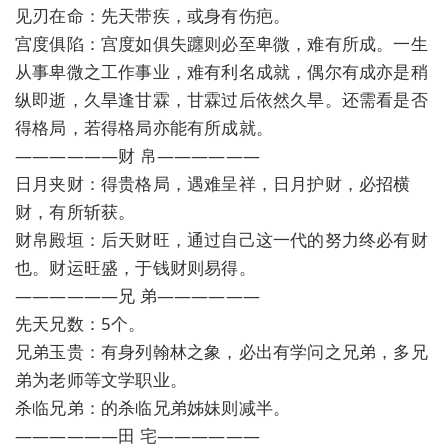
见刃在命：先天带疾，或身有伤疤。
宫度俱陷：宫度如俱失躔则必至卑微，难有所成。一生
从事卑微之工作事业，难有利名成就，偶尔有成亦是稍
纵即逝，久旱逢甘霖，甘霖过后依然久旱。还需看是否
得格局，若得格局亦能有所成就。
——————财 帛——————
日月夹财：得贵格局，遇难呈祥，日月护财，必招横
财，有所斩获。
财帛殿垣：后天财旺，通过自己这一代的努力终必有财
也。财运旺盛，于钱财则易得。
——————兄 弟——————
先天兄数：5个。
兄弟玉贵：有身列翰林之象，必出有学问之兄弟，多兄
弟为老师等文学职业。
杀临兄弟：的杀临兄弟姊妹则减半。
——————田 宅——————