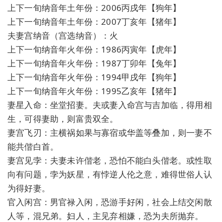
上下一旬纳音年土年份：2006丙戌年【狗年】
上下一旬纳音年土年份：2007丁亥年【猪年】
夫妻宫纳音（宫选纳音）：火
上下一旬纳音年火年份：1986丙寅年【虎年】
上下一旬纳音年火年份：1987丁卯年【兔年】
上下一旬纳音年火年份：1994甲戌年【狗年】
上下一旬纳音年火年份：1995乙亥年【猪年】
妻星入命：坐堂招妻。夫或妻入命宫与吉加临，得用相
生，可得妻助，则富贵双全。
妻宫飞刃：主横祸如果与寡宿或华盖等叠加，则一妻不
能共偕白首。
妻宫见孛：夫妻未许偕老，恐怕不能白头偕老。或性取
向有问题，孛为妖星，有悖逆人伦之意，难得世俗人认
为得好妻。
官入闲宫：男官禄入闲，恐游手好闲，社会上结交闲散
人等，混兄弟。妇人，主见弃相嫌，恐为夫所抛弃。