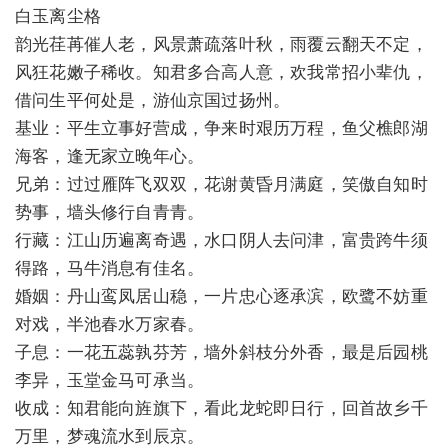
白玉离尘格
韵光荏苒催人老，风景萧疏落叶秋，雨覆云翻天不定，
风狂花嫩子稀收。知君多合高人意，欢我常招小辈仇，
借问生平何处是，游仙京国过扬州。
基业：平生立事好营成，争来时艰历万程，鱼父樵郎湖
海客，逢无家立晚年心。
兄弟：过过雁阵飞双双，花谢黄昏月满庭，笑傲自知时
势事，墙头修行自青青。
行藏：江山历遍离奇遇，水口阴人去问津，富贵跨牛须
得路，马牛消息有佳名。
婚姻：丹山鸾凤居山稳，一片忠心逐承滨，欧鹭不妨重
对戏，半池春水万家春。
子息：一花五蕊孰芬芳，墙外斜枝分外香，最是后园桃
李异，玉堂金马可承当。
收成：知君能向旌旗下，看此龙蛇即日行，回首故乡千
万里，梦魂流水到辰京。