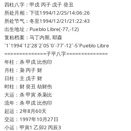
四柱八字：甲戌 丙子 戊子 癸丑
所处月相：下弦1994/12/25/14:06:26
所处节气：冬至1994/12/21/21:22:43
出生地址：Pueblo Libre(-77,-12)
复粘档案：马丁内斯, 耶森
`1`1994`12`28`2`05`0`-77`-12`-5`Pueblo Libre
==============子平八字==============
年柱：杀 甲戌 比伤印
月柱：枭 丙子 财
日柱：主 戊子 财
时柱：财 癸丑 劫财伤
大运：杀 甲寅 杀枭比
流年：杀 甲戌 比伤印
起运：2年8月60天
交运：1997年10月27日
小运：甲寅1 乙卯2 丙辰3