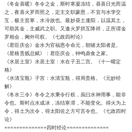
《冬金喜暖》冬令之金，斯时寒凝冻结，昼喜日光而温
之，夜喜火罗而照之，定主文职蒙恩，不宜与水孛交
互，极主贫寒，水冷故也。最妙昼土逢阳，以温其土，
可助其金，主威武之职。又逢火罗拱互降祥，正所谓金
罗相会，阃外司权。《七政四时论》
《君臣庆会》金水为官福恩令命元，朝辅太阳者是。
《星格贵贱总赋》：君臣庆会，钟鸣鼎食之家。
《水居土室》水居土室：水在子丑二宫。《十一曜定
格》
《水清宝瓶》子宫：水清宝瓶，得局贵格。《元妙经
解》
《冬水三令》冬令之水秉令行权，虽曰水神用事，能非
令也。斯时点水成冰，冻结寒滞，不能变化。得火为上
令，得土为次令，得太阳佐之方可言令也。《七政四时
论》
==============四时经论==============