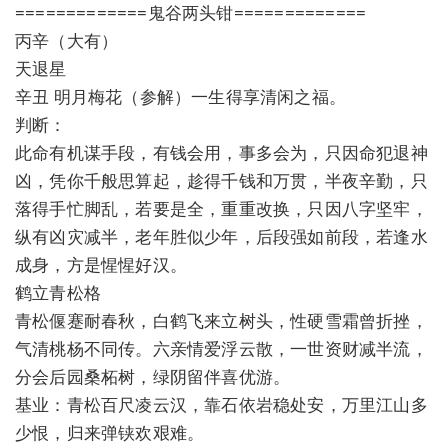
=============鬼谷两头钳=============
丙辛（大有）
天退星
辛丑 明月梅花（参解）一生得享清闲之福。
判断：
此命有机谋手段，有钱会用，事多会为，只因命犯退神
凶，凭你千般思算起，趁得千钱和万贯，半夜辛勤，只
落得手忙脚乱，若要是全，重重改换，只因八字坚牢，
纵有凶灾减半，老年胜似少年，后段强如前段，若逢水
成身，方是惺惺好汉。
鹤立青松格
青松偃蹇耐春秋，白鹤飞来立树头，性硬雪霜曾折挫，
气清桃杨不同传。六亲情爱浮云散，一世资财减半流，
分会后园桑柘树，绿阴留伴喜优游。
基业：青松百尺凌云汉，靠石依岩稳处安，万里江山多
少恨，归来弹铗欢艰难。