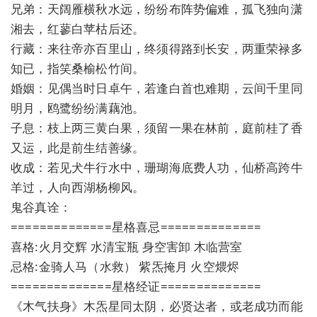
兄弟：天阔雁横秋水远，纷纷布阵势偏难，孤飞独向潇
湘去，红蓼白苹枯后还。
行藏：来往帝亦百里山，终须得路到长安，两重荣禄多
知已，指笑桑榆松竹间。
婚姻：见偶当时日卓午，若逢白首也难期，云间千里同
明月，鸥鹭纷纷满藕池。
子息：枝上两三黄白果，须留一果在林前，庭前桂了香
又运，此是前生结善缘。
收成：若见犬牛行水中，珊瑚海底费人功，仙桥高跨牛
羊过，人向西湖杨柳风。
鬼谷真诠：
==============星格喜忌==============
喜格:火月交辉 水清宝瓶 身空害卸 木临营室
忌格:金骑人马（水救） 紫炁掩月 火空煨烬
==============星格经证==============
《木气扶身》木炁星同太阴，必贤达者，或老成功而能