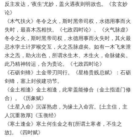
反主发达，‘夜生’尤妙，盖火遇夜则明故也。《玄玄妙
论》
《木气扶火》冬令之火，斯时黑帝司权，水德用事而火
失时，最喜木炁相扶。《七政四时论》、《火气脉虚》
冬令之火，斯时黑帝司权，水德用事而火失时，其火最
忌水孛土计罗喉交互，火之炁脉虚矣。如有一木飞来泄
水之炁，助火出色，所谓水生木、木生火，命脉健矣。
此乃精神转运，合为贵论。《七政四时论》
《石砺剑锋》土金带刃同行。《星格贵贱总赋》：石砺
剑锋，塞上封侯建功节。
《金土相逢》金土相逢，此辈盖能修合（金土指道门修
合）。《历象赋》
《土星入命》沉谋熟虑，为缘土入命宫。[土主信，主
人沉重敦厚]《玉衡经》
《寒土逢金》寒土何生金之有[所谓土寒者，不生之
故]。《四时赋》