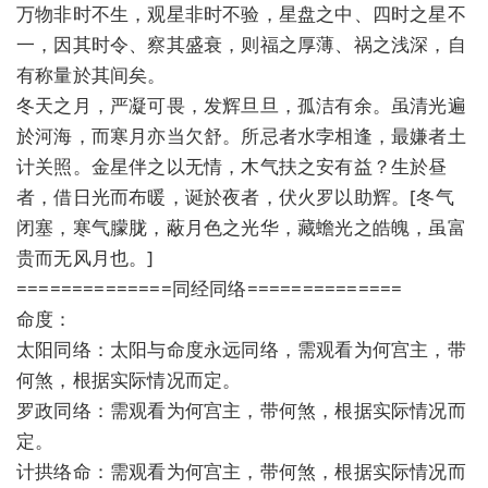
万物非时不生，观星非时不验，星盘之中、四时之星不
一，因其时令、察其盛衰，则福之厚薄、祸之浅深，自
有称量於其间矣。
冬天之月，严凝可畏，发辉旦旦，孤洁有余。虽清光遍
於河海，而寒月亦当欠舒。所忌者水孛相逢，最嫌者土
计关照。金星伴之以无情，木气扶之安有益？生於昼
者，借日光而布暖，诞於夜者，伏火罗以助辉。[冬气
闭塞，寒气朦胧，蔽月色之光华，藏蟾光之皓魄，虽富
贵而无风月也。]
==============同经同络==============
命度：
太阳同络：太阳与命度永远同络，需观看为何宫主，带
何煞，根据实际情况而定。
罗政同络：需观看为何宫主，带何煞，根据实际情况而
定。
计拱络命：需观看为何宫主，带何煞，根据实际情况而