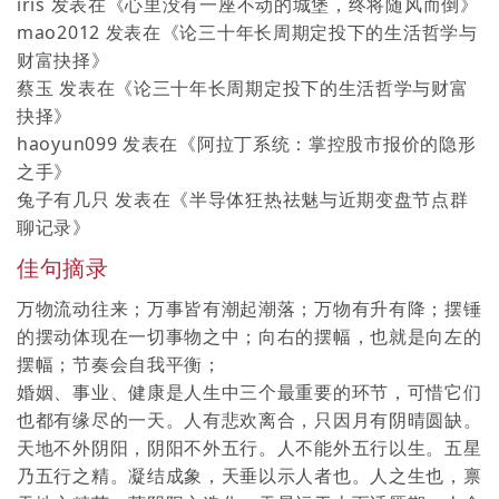
iris
发表在《
心里没有一座不动的城堡，终将随风而倒
》
mao2012
发表在《
论三十年长周期定投下的生活哲学与
财富抉择
》
蔡玉
发表在《
论三十年长周期定投下的生活哲学与财富
抉择
》
haoyun099
发表在《
阿拉丁系统：掌控股市报价的隐形
之手
》
兔子有几只
发表在《
半导体狂热祛魅与近期变盘节点群
聊记录
》
佳句摘录
万物流动往来；万事皆有潮起潮落；万物有升有降；摆锤
的摆动体现在一切事物之中；向右的摆幅，也就是向左的
摆幅；节奏会自我平衡；
婚姻、事业、健康是人生中三个最重要的环节，可惜它们
也都有缘尽的一天。人有悲欢离合，只因月有阴晴圆缺。
天地不外阴阳，阴阳不外五行。人不能外五行以生。五星
乃五行之精。凝结成象，天垂以示人者也。人之生也，禀