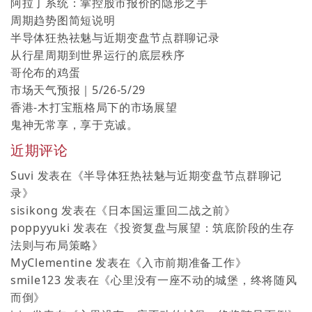
阿拉丁系统：掌控股市报价的隐形之手
周期趋势图简短说明
半导体狂热祛魅与近期变盘节点群聊记录
从行星周期到世界运行的底层秩序
哥伦布的鸡蛋
市场天气预报｜5/26-5/29
香港-木打宝瓶格局下的市场展望
鬼神无常享，享于克诚。
近期评论
Suvi
发表在《
半导体狂热祛魅与近期变盘节点群聊记
录
》
sisikong
发表在《
日本国运重回二战之前
》
poppyyuki
发表在《
投资复盘与展望：筑底阶段的生存
法则与布局策略
》
MyClementine
发表在《
入市前期准备工作
》
smile123
发表在《
心里没有一座不动的城堡，终将随风
而倒
》