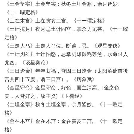
《土金坚实》土金坚实：秋冬土埋金寒，余月皆妙。
《十一曜定格》
《土在木宫》土在寅亥二宫。《十一曜定格》
《土计掩月》夜月忌土计同宫，掌杀刃尢甚。《十一曜
定格》
《土走人马》土走人马位。断躔，忌。《观星要诀》
《土计刃雄》土计怕怒，忌掌刃雄廉耗等煞，水命限人
尤凶。《谈星奥论》
《三日逢金》年年获福，皆因三日逢金（太阳泊处前後
宫共四十五度，谓三日宫）。《历象赋》
《金星守命》金星守命，好色，而主清高。[金之色
美，人皆好之，故主义] 《玉衡经》
《土埋金寒》秋冬土埋金寒，余月皆妙。《十一曜定
格》
《金在木宫》金在木宫：金在寅亥二宫。《十一曜定
格》