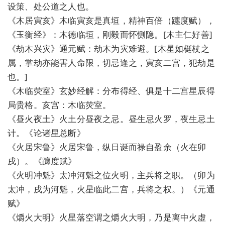
设策、处公道之人也。
《木居寅亥》木临寅亥是真垣，精神百倍（躔度赋），
《玉衡经》：木德临垣，刚毅而怀恻隐。[木主仁好善]
《劫木兴灾》通元赋：劫木为灾难避。[木星如梃杖之
属，掌劫亦能害人命限，切忌逢之，寅亥二宫，犯劫是
也。]
《木临荧室》玄妙经解：分布得经、俱是十二宫星辰得
局贵格。亥宫：木临荧室。
《昼火夜土》火土分昼夜之忌。昼生忌火罗，夜生忌土
计。《论诸星总断》
《火居宋鲁》火居宋鲁，纵日诞而禄自盈余（火在卯
戌）。《躔度赋》
《火明冲魁》太冲河魁之位火明，主兵将之职。（卯为
太冲，戌为河魁，火星临此二宫，兵将之权。）《元通
赋》
《爝火大明》火星落空谓之爝火大明，乃是离中火虚，