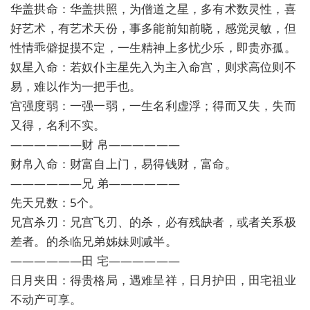
华盖拱命：华盖拱照，为僧道之星，多有术数灵性，喜
好艺术，有艺术天份，事多能前知前晓，感觉灵敏，但
性情乖僻捉摸不定，一生精神上多忧少乐，即贵亦孤。
奴星入命：若奴仆主星先入为主入命宫，则求高位则不
易，难以作为一把手也。
宫强度弱：一强一弱，一生名利虚浮；得而又失，失而
又得，名利不实。
——————财 帛——————
财帛入命：财富自上门，易得钱财，富命。
——————兄 弟——————
先天兄数：5个。
兄宫杀刃：兄宫飞刃、的杀，必有残缺者，或者关系极
差者。的杀临兄弟姊妹则减半。
——————田 宅——————
日月夹田：得贵格局，遇难呈祥，日月护田，田宅祖业
不动产可享。