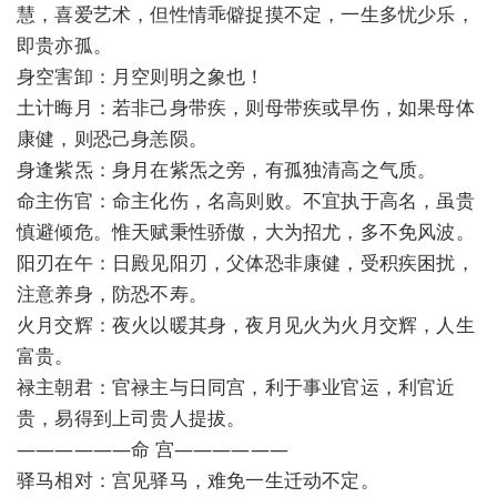
慧，喜爱艺术，但性情乖僻捉摸不定，一生多忧少乐，
即贵亦孤。
身空害卸：月空则明之象也！
土计晦月：若非己身带疾，则母带疾或早伤，如果母体
康健，则恐己身恙陨。
身逢紫炁：身月在紫炁之旁，有孤独清高之气质。
命主伤官：命主化伤，名高则败。不宜执于高名，虽贵
慎避倾危。惟天赋秉性骄傲，大为招尤，多不免风波。
阳刃在午：日殿见阳刃，父体恐非康健，受积疾困扰，
注意养身，防恐不寿。
火月交辉：夜火以暖其身，夜月见火为火月交辉，人生
富贵。
禄主朝君：官禄主与日同宫，利于事业官运，利官近
贵，易得到上司贵人提拔。
——————命 宫——————
驿马相对：宫见驿马，难免一生迁动不定。