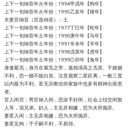
上下一旬纳音年火年份：1994甲戌年【狗年】
上下一旬纳音年火年份：1995乙亥年【猪年】
夫妻宫纳音（宫选纳音）：土
上下一旬纳音年土年份：1977丁巳年【蛇年】
上下一旬纳音年土年份：1990庚午年【马年】
上下一旬纳音年土年份：1991辛未年【羊年】
上下一旬纳音年土年份：1998戊寅年【虎年】
上下一旬纳音年土年份：1999己卯年【兔年】
身逢紫炁：身月在紫炁之旁，孤独清高之炁质。于婚姻
不利，恐一婚不能白首。注意观察二星距离，一般三度
以内最为不利。若无宗教信仰家族中也多有精神出病患
者。
官入闲宫：男官禄入闲，恐游手好闲，社会上结交闲散
人等，混兄弟。妇人，主见弃相嫌，恐为夫所抛弃。
妻星入闲：主见弃相嫌，恐为夫所抛弃。
妻星见狗：于子嗣不利，不易得。