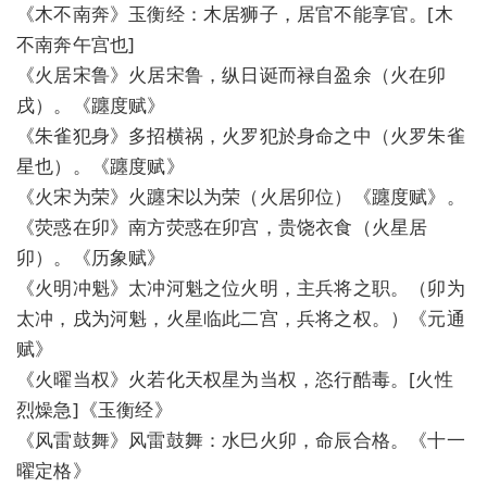
《木不南奔》玉衡经：木居狮子，居官不能享官。[木
不南奔午宫也]
《火居宋鲁》火居宋鲁，纵日诞而禄自盈余（火在卯
戌）。《躔度赋》
《朱雀犯身》多招横祸，火罗犯於身命之中（火罗朱雀
星也）。《躔度赋》
《火宋为荣》火躔宋以为荣（火居卯位）《躔度赋》。
《荧惑在卯》南方荧惑在卯宫，贵饶衣食（火星居
卯）。《历象赋》
《火明冲魁》太冲河魁之位火明，主兵将之职。（卯为
太冲，戌为河魁，火星临此二宫，兵将之权。）《元通
赋》
《火曜当权》火若化天权星为当权，恣行酷毒。[火性
烈燥急]《玉衡经》
《风雷鼓舞》风雷鼓舞：水巳火卯，命辰合格。《十一
曜定格》