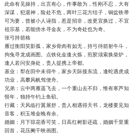
此命有见操持，出言有心，作事敢为，性刚不忍，大有
深谋，犯退神，险处不危，两叶三花方结子，铜盆铁帚
可为妻，曾被小人诬指，惹是招非，改更宜换过，不宜
祖宗基，若能傍水寻金友，不为奇处也为奇。
张弓持箭格
雁过衡阳笑影孤，家乡骨肉有如无，持弓待箭射牛斗，
拘兔寻龙成画图。点铁化金逢火炼，煎胶须索换柴炉，
逢人若问安身处，贵人提携上帝都。
基业：犁在田中未得牛，家乡天际接东流，逢蛇遇虎成
功业，高攀风帆驾便舟。
兄弟：云中两雁遥飞去，一个重山去不归，惟有寒芦知
恨年，独持午钓上鱼矶。
行藏：天风临行翼展舒，贵人相遇得天书，龙楼要见知
音客，积玉堆金晚有余。
婚姻：月下琼花香可笑，日高红树影还疏，婚姻千里重
回首，花压阑干映画图。