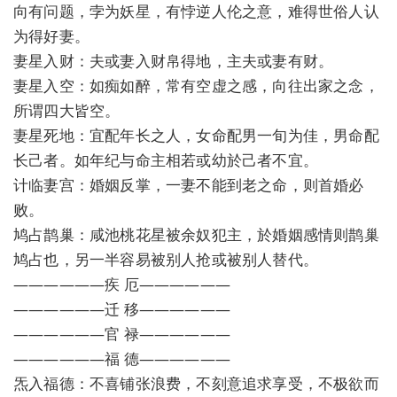
向有问题，孛为妖星，有悖逆人伦之意，难得世俗人认
为得好妻。
妻星入财：夫或妻入财帛得地，主夫或妻有财。
妻星入空：如痴如醉，常有空虚之感，向往出家之念，
所谓四大皆空。
妻星死地：宜配年长之人，女命配男一旬为佳，男命配
长己者。如年纪与命主相若或幼於己者不宜。
计临妻宫：婚姻反掌，一妻不能到老之命，则首婚必
败。
鸠占鹊巢：咸池桃花星被余奴犯主，於婚姻感情则鹊巢
鸠占也，另一半容易被别人抢或被别人替代。
——————疾 厄——————
——————迁 移——————
——————官 禄——————
——————福 德——————
炁入福德：不喜铺张浪费，不刻意追求享受，不极欲而