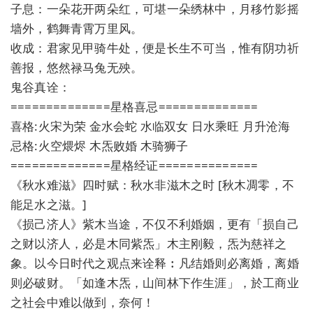
子息：一朵花开两朵红，可堪一朵绣林中，月移竹影摇
墙外，鹤舞青霄万里风。
收成：君家见甲骑牛处，便是长生不可当，惟有阴功祈
善报，悠然禄马兔无殃。
鬼谷真诠：
==============星格喜忌==============
喜格:火宋为荣 金水会蛇 水临双女 日水乘旺 月升沧海
忌格:火空煨烬 木炁败婚 木骑狮子
==============星格经证==============
《秋水难滋》四时赋：秋水非滋木之时 [秋木凋零，不
能足水之滋。]
《损己济人》紫木当途，不仅不利婚姻，更有「损自己
之财以济人，必是木同紫炁」木主刚毅，炁为慈祥之
象。以今日时代之观点来诠释︰凡结婚则必离婚，离婚
则必破财。「如逢木炁，山间林下作生涯」，於工商业
之社会中难以做到，奈何！