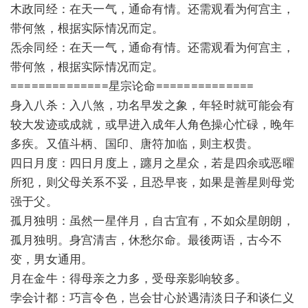
木政同经：在天一气，通命有情。还需观看为何宫主，
带何煞，根据实际情况而定。
炁余同经：在天一气，通命有情。还需观看为何宫主，
带何煞，根据实际情况而定。
==============星宗论命==============
身入八杀：入八煞，功名早发之象，年轻时就可能会有
较大发迹或成就，或早进入成年人角色操心忙碌，晚年
多疾。又值斗柄、国印、唐符加临，则主权贵。
四日月度：四日月度上，躔月之星众，若是四余或恶曜
所犯，则父母关系不妥，且恐早丧，如果是善星则母党
强于父。
孤月独明：虽然一星伴月，自古宜有，不如众星朗朗，
孤月独明。身宫清吉，休愁尔命。最後两语，古今不
变，男女通用。
月在金牛：得母亲之力多，受母亲影响较多。
孛会计都：巧言令色，岂会甘心於遇清淡日子和谈仁义