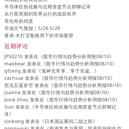
半导体狂热祛魅与近期变盘节点群聊记录
从行星周期到世界运行的底层秩序
哥伦布的鸡蛋
市场天气预报｜5/26-5/29
香港-木打宝瓶格局下的市场展望
近期评论
JPS0210
发表在《
股市行情与趋势分析周报08/10
》
maobear
发表在《
股市行情与趋势分析周报08/10
》
qfzeng
发表在《
鬼神无常享，享于克诚。
》
zachsue
发表在《
股市行情与趋势分析周报08/10
》
照见五蕴皆空
发表在《
股市行情与趋势分析周报08/10
》
Joanna
发表在《
股市行情与趋势分析周报08/10
》
Josie zhou
发表在《
股市行情与趋势分析周报08/10
》
Suvi
发表在《
半导体狂热祛魅与近期变盘节点群聊记
录
》
sisikong
发表在《
日本国运重回二战之前
》
poppyyuki
发表在《
投资复盘与展望：筑底阶段的生存