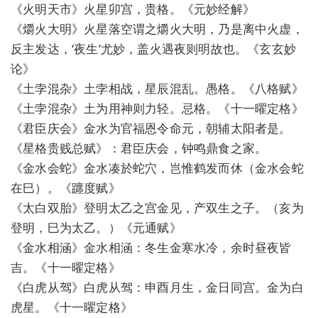
《火明天市》火星卯宫，贵格。《元妙经解》
《爝火大明》火星落空谓之爝火大明，乃是离中火虚，
反主发达，‘夜生’尤妙，盖火遇夜则明故也。《玄玄妙
论》
《土孛混杂》土孛相战，星辰混乱。愚格。《八格赋》
《土孛混杂》土为用神则力轻。忌格。《十一曜定格》
《君臣庆会》金水为官福恩令命元，朝辅太阳者是。
《星格贵贱总赋》：君臣庆会，钟鸣鼎食之家。
《金水会蛇》金水凑於蛇穴，岂惟鹤发而休（金水会蛇
在巳）。《躔度赋》
《太白双胎》登明太乙之宫金见，产双生之子。（亥为
登明，巳为太乙。）《元通赋》
《金水相涵》金水相涵：冬生金寒水冷，余时昼夜皆
吉。《十一曜定格》
《白虎从驾》白虎从驾：申酉月生，金日同宫。金为白
虎星。《十一曜定格》