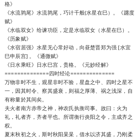
格》
《水流鹑尾》水流鹑尾，巧计千般(水星在巳）。《躔度
赋》
《水临双女》给谏功臣，定是水临双女（水星在巳）。
《历象赋》
《水宿居强》水星无心常好动，向昼楚晋郑为强 [水宜
巳申辰宫] 。《通微赋》
《日水乘旺》日水巳宫，贵格。《元妙经解》
==============四时经论==============
万物非时不生，观星非时不验，星盘之中、四时之星不
一，因其时令、察其盛衰，则福之厚薄、祸之浅深，自
有称量於其间矣。
夫火者南方赤帝之神，神农氏执衡司事。故曰：火为
礼，礼者齐，齐者平也。所谓衡行炎阳之令，主成齐之
权。
夏末秋初之火，斯时秋阳杲杲，借水以济其盛，乃刚柔