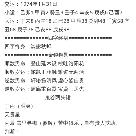
交运：1974年1月31日
小运：乙卯1 甲寅2 癸丑3 壬子4 辛亥5 庚戌6 己酉7
大运：丁未8 丙午18 乙巳28 甲辰38 癸卯48 壬寅58 辛
丑68 庚子78 己亥88 戊戌98
==============四字终身==============
四字终身：淡露秋蝉
==============金锁钥匙==============
顺数男命：登山延木设 桃吐洛阳花
顺数岁运：蛇鼠正相触 难道无两活
逆数男命：轩辂扬清风 虚心皆自贯
逆数岁运：庙廊重百器 宝鼎玉居先
=============鬼谷两头钳=============
丁丙（明夷）
天贵星
丙辰 雪里寻梅（参解）苦中得乐，自有贵人扶助。
判断：