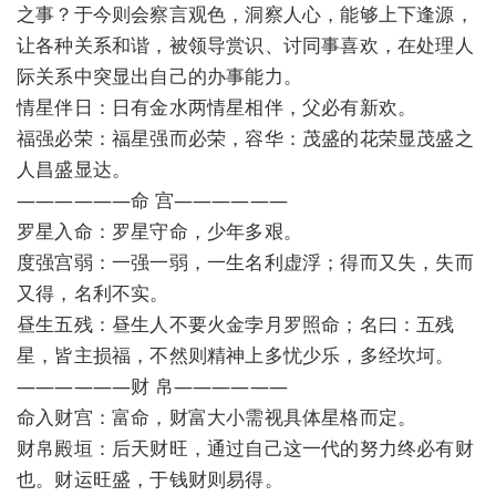
之事？于今则会察言观色，洞察人心，能够上下逢源，
让各种关系和谐，被领导赏识、讨同事喜欢，在处理人
际关系中突显出自己的办事能力。
情星伴日：日有金水两情星相伴，父必有新欢。
福强必荣：福星强而必荣，容华：茂盛的花荣显茂盛之
人昌盛显达。
——————命 宫——————
罗星入命：罗星守命，少年多艰。
度强宫弱：一强一弱，一生名利虚浮；得而又失，失而
又得，名利不实。
昼生五残：昼生人不要火金孛月罗照命；名曰：五残
星，皆主损福，不然则精神上多忧少乐，多经坎坷。
——————财 帛——————
命入财宫：富命，财富大小需视具体星格而定。
财帛殿垣：后天财旺，通过自己这一代的努力终必有财
也。财运旺盛，于钱财则易得。