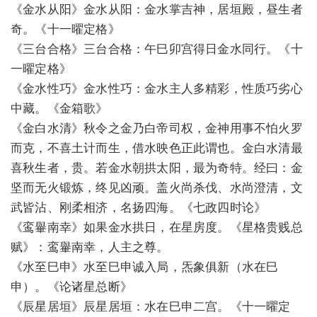
《金水从阳》金水从阳：金水掌吉神，居垣殿，昼生者
奇。《十一曜定格》
《三台合格》三台合格：午巳卯宫得日金水同行。《十
一曜定格》
《金水性巧》金水性巧：金水主人多精彩，性质巧劣心
中藏。《金箱歌》
《金白水清》秋令之金乃白帝司权，金神用事不怕火罗
而克，不喜土计而生，借水映色正此谓也。金白水清最
喜秋生者，贵。若金水朝拱太阳，最为奇特。经曰：金
坚而无火锻炼，终见凶顽。盖火尚杀伐、水尚澄清，文
武皆沾、刚柔相济，名扬四海。《七政四时论》
《鸾轝南幸》如果金水拱日，在星房度。《星格贵贱总
赋》：鸾轝南幸，人主之尊。
《水至巳申》水至巳申诚入局，炁象俱新（水在巳
申）。《论诸星总断》
《辰星居垣》辰星居垣：水在巳申二宫。《十一曜定