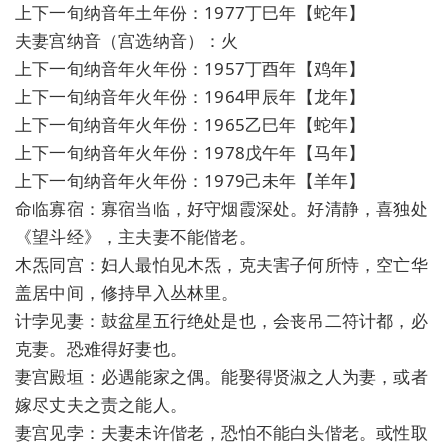
上下一旬纳音年土年份：1977丁巳年【蛇年】
夫妻宫纳音（宫选纳音）：火
上下一旬纳音年火年份：1957丁酉年【鸡年】
上下一旬纳音年火年份：1964甲辰年【龙年】
上下一旬纳音年火年份：1965乙巳年【蛇年】
上下一旬纳音年火年份：1978戊午年【马年】
上下一旬纳音年火年份：1979己未年【羊年】
命临寡宿：寡宿当临，好守烟霞深处。好清静，喜独处
《望斗经》，主夫妻不能偕老。
木炁同宫：妇人最怕见木炁，克夫害子何所恃，空亡华
盖居中间，修持早入丛林里。
计孛见妻：鼓盆星五行绝处是也，会丧吊二符计都，必
克妻。恐难得好妻也。
妻宫殿垣：必遇能家之偶。能娶得贤淑之人为妻，或者
嫁尽丈夫之责之能人。
妻宫见孛：夫妻未许偕老，恐怕不能白头偕老。或性取