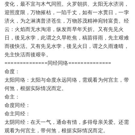
变化，最不宜与木气同照。火罗朝拱、太阳无水济润，
迎照度限，万物摧枯，一陷千丈，如有一水贯日，一孛
济火，为之淋漓普济苍生，万物苏茂精神宛转富贵。经
云：火焰而无水淘溶，纵发而早年夭折。又有先见火
日，後见水孛，此谓之久旱乾焦，稿苗得雨，先主艰难
而後快活。又有先见水孛，後见火日，谓之久雨逢晴，
先主快活而後艰辛。
==============同经同络==============
命度：
太阳同络：太阳与命度永远同络，需观看为何宫主，带
何煞，根据实际情况而定。
命主：
命度同经：
命主同经：
太阴同经：在天一气，通命有情，多得母亲关爱。还需
观看为何宫主，带何煞，根据实际情况而定。