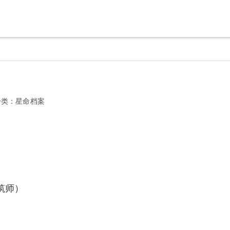
分类：
星命档案
筑师）