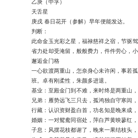
乙庚（中孚）
天舌星
庚戌 春日花开（参解）早年便能发达。
判断：
此命金玉光彩之星，福禄慈祥之宿，节驱驾
省力处却受淹留，般般费力，件件劳心，小
邂逅金门格
一心欲渡两重山，怎奈身心未许闲，事若孤
班。卓有刚柔性，朱颜多进退。
基业：至殿金门到不难，来时终是两重山，
兄弟：雁势远飞三只去，孤鸿独自守寒闾，
行藏：认识资财盈白首，功名知是晚来成，
婚姻：一对鸳鸯同宿处，萍白芦黄映蓼红，
子息：风摆花枝都谢了，晚来一果结枝头，