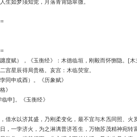
人生如梦须知觉，月落青霄隐翠微。
==
==
躔度赋），《玉衡经》：木德临垣，刚毅而怀恻隐。[木
二宫星辰得局贵格。亥宫：木临荧室。
孛同申或酉）。《历象赋》
格》
孛临申]。《玉衡经》
，借水以济其盛，乃刚柔变化，最不宜与木炁同照、火
日，一孛济火，为之淋漓普济苍生，万物苏茂精神宛转