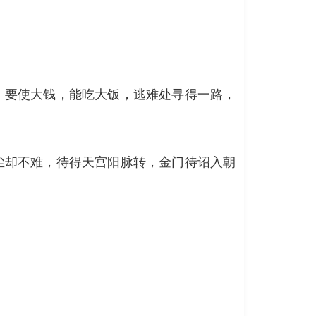
，要使大钱，能吃大饭，逃难处寻得一路，
尘却不难，待得天宫阳脉转，金门待诏入朝