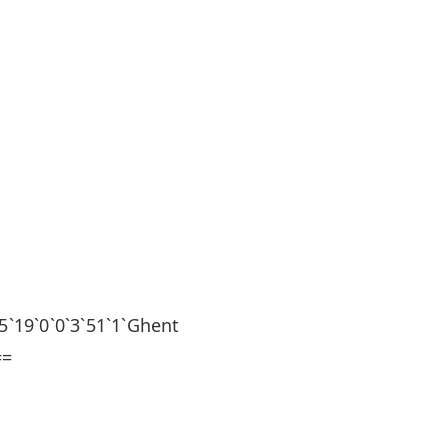
`0`0`3`51`1`Ghent
==