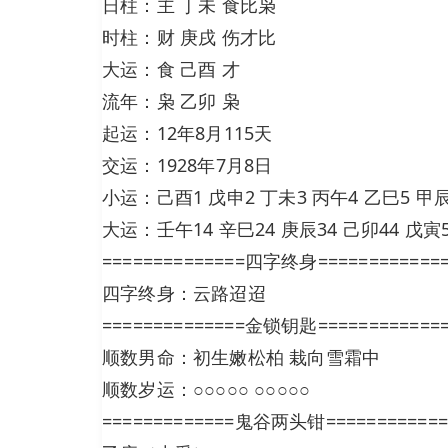
日柱：主 丁未 食比枭
时柱：财 庚戌 伤才比
大运：食 己酉 才
流年：枭 乙卯 枭
起运：12年8月115天
交运：1928年7月8日
小运：己酉1 戊申2 丁未3 丙午4 乙巳5 甲辰6
大运：壬午14 辛巳24 庚辰34 己卯44 戊寅5
==============四字终身============
四字终身：云路迢迢
==============金锁钥匙============
顺数男命：初生嫩松柏 栽向雪霜中
顺数岁运：○○○○○ ○○○○○
=============鬼谷两头钳============