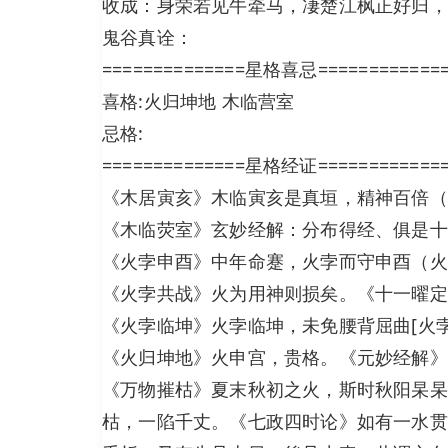
收成：身荣若见牛牵马，凄楚江枫正好归，
鬼谷真诠：
==============星格喜忌============
喜格:火归坤地 木临营室
忌格:
==============星格经证============
《木居寅亥》木临寅亥是真垣，精神百倍（
《木临荧室》玄妙经解：分布得经、俱是十
《火孛申酉》中年命蹇，火孛而守申酉（火
《火孛共战》火为用神则损矣。《十一曜定
《火孛临坤》火孛临坤，未免腰背屈曲[火
《火归坤地》火申宫，贵格。《元妙经解》
《万物摧枯》夏末秋初之火，斯时秋阳杲杲
枯，一陷千丈。《七政四时论》如有一水贯