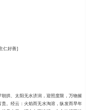
主仁好善]
罗朝拱、太阳无水济润，迎照度限，万物摧
富贵。经云：火焰而无水淘溶，纵发而早年