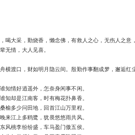
，喝大采，勤烧香，懒念佛，有救人之心，无伤人之意
辈无情，大人见喜。
舟横渡口，财如明月隐云间。殷勤作事翻成梦，邂逅红
谁知情好逍遥外，怎奈身闲事不闲。
谁知却是江南客，时有梅花扑鼻香。
桑榆多少问田地，回首江山万里程。
晚来江上多鸥鹭，犹畏悠悠雨共风。
东风桃李纷纷盛，车马盈门傲五侯。