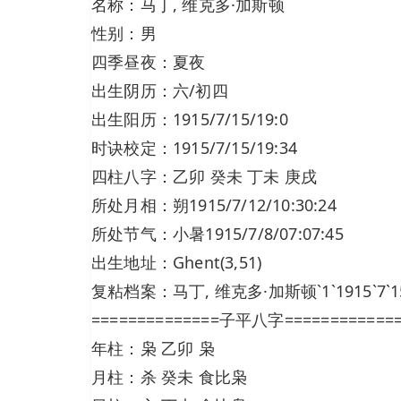
名称：马丁, 维克多·加斯顿
性别：男
四季昼夜：夏夜
出生阴历：六/初四
出生阳历：1915/7/15/19:0
时诀校定：1915/7/15/19:34
四柱八字：乙卯 癸未 丁未 庚戌
所处月相：朔1915/7/12/10:30:24
所处节气：小暑1915/7/8/07:07:45
出生地址：Ghent(3,51)
复粘档案：马丁, 维克多·加斯顿`1`1915`7`15`19
==============子平八字============
年柱：枭 乙卯 枭
月柱：杀 癸未 食比枭