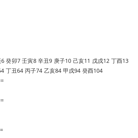
 癸卯7 壬寅8 辛丑9 庚子10 己亥11 戊戌12 丁酉13
4 丁丑64 丙子74 乙亥84 甲戌94 癸酉104
==
==
=