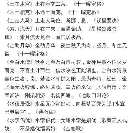
《土在木宫》土在寅亥二宫。《十一曜定格》
《木土相克》木遇土而克。《十一曜定格》
《土走人马》土走人马位。断躔，忌。《观星要诀》
《素月流天》月在午未，而遇金助。《星格贵贱总
赋》：素月流天见金，而官居极品。
《金助月华》金助月华：夜生秋天为奇，昼月、冬生无
益。《十一曜定格》
《金白水清》秋令之金乃白帝司权，金神用事不怕火罗
而克，不喜土计而生，借水映色正此谓也。金白水清最
喜秋生者，贵。若金水朝拱太阳，最为奇特。经曰：金
坚而无火锻炼，终见凶顽。盖火尚杀伐、水尚澄清，文
武皆沾、刚柔相济，名扬四海。《七政四时论》
《水宿居强》水星无心常好动，向昼楚晋郑为强 [水宜
巳申辰宫] 。《通微赋》
《水孛倡优》水孛倡优：女逢水孛是娼优（歌舞艺人或
妓），不是娼优缁素娘。《金箱歌》