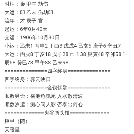
时柱：枭 甲午 劫伤
大运：印 乙未 伤劫印
流年：才 庚子 官
起运：6年0月40天
交运：1906年10月30日
小运：乙未1 丙申2 丁酉3 戊戌4 己亥5 庚子6 辛丑7
大运：丙戌8 丁亥18 戊子28 己丑38 庚寅48 辛卯58 壬
辰68 癸巳78 甲午88 乙未98
==============四字终身==============
四字终身：霁云映日
==============金锁钥匙==============
顺数男命：横池龟曳尾 入水散清波
顺数岁运：痴心问人影 否泰出何心
=============鬼谷两头钳=============
庚甲（随）
天缓星