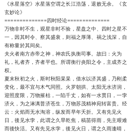
《水星落空》水星落空谓之长江浩荡，退败无余。《玄
玄妙论》
==============四时经论==============
万物非时不生，观星非时不验，星盘之中、四时之星不
一，因其时令、察其盛衰，则福之厚薄、祸之浅深，自
有称量於其间矣。
夫火者南方赤帝之神，神农氏执衡司事。故曰：火为
礼，礼者齐，齐者平也。所谓衡行炎阳之令，主成齐之
权。
夏末秋初之火，斯时秋阳杲杲，借水以济其盛，乃刚柔
变化，最不宜与木气同照。火罗朝拱、太阳无水济润，
迎照度限，万物摧枯，一陷千丈，如有一水贯日，一孛
济火，为之淋漓普济苍生，万物苏茂精神宛转富贵。经
云：火焰而无水淘溶，纵发而早年夭折。又有先见火
日，後见水孛，此谓之久旱乾焦，稿苗得雨，先主艰难
而後快活。又有先见水孛，後见火日，谓之久雨逢晴，