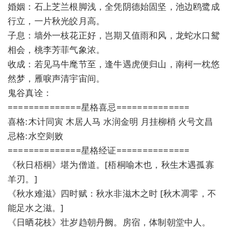
婚姻：石上芝兰根脚浅，全凭阴德始固坚，池边鸥鹭成
行立，一片秋光皎月高。
子息：墙外一枝花正好，岂期又值雨和风，龙蛇水口鸳
相会，桃李芳菲气象浓。
收成：若见马牛麾节至，逢牛遇虎便归山，南柯一枕悠
然梦，雁唳声清宇宙间。
鬼谷真诠：
==============星格喜忌==============
喜格:木计同寅 木居人马 水润金明 月挂柳梢 火号文昌
忌格:水空则败
==============星格经证==============
《秋日梧桐》堪为僧道。[梧桐喻木也，秋生木遇孤寡
羊刃。]
《秋水难滋》四时赋：秋水非滋木之时 [秋木凋零，不
能足水之滋。]
《日晒花枝》壮岁趋朝丹阙。房宿，体制朝堂中人。