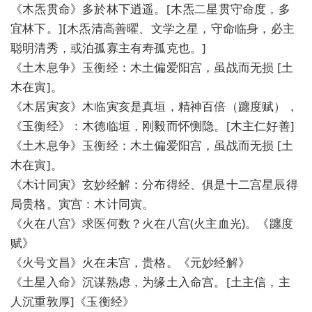
《木炁贯命》多於林下逍遥。[木炁二星贯守命度，多
宜林下。][木炁清高善曜、文学之星，守命临身，必主
聪明清秀，或泊孤寡主有寿孤克也。]
《土木息争》玉衡经：木土偏爱阳宫，虽战而无损 [土
木在寅]。
《木居寅亥》木临寅亥是真垣，精神百倍（躔度赋），
《玉衡经》：木德临垣，刚毅而怀恻隐。[木主仁好善]
《土木息争》玉衡经：木土偏爱阳宫，虽战而无损 [土
木在寅]。
《木计同寅》玄妙经解：分布得经、俱是十二宫星辰得
局贵格。寅宫：木计同寅。
《火在八宫》求医何数？火在八宫(火主血光)。《躔度
赋》
《火号文昌》火在未宫，贵格。《元妙经解》
《土星入命》沉谋熟虑，为缘土入命宫。[土主信，主
人沉重敦厚]《玉衡经》