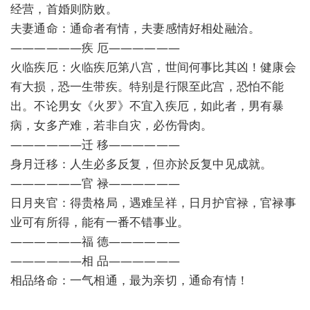
经营，首婚则防败。
夫妻通命：通命者有情，夫妻感情好相处融洽。
——————疾 厄——————
火临疾厄：火临疾厄第八宫，世间何事比其凶！健康会
有大损，恐一生带疾。特别是行限至此宫，恐怕不能
出。不论男女《火罗》不宜入疾厄，如此者，男有暴
病，女多产难，若非自灾，必伤骨肉。
——————迁 移——————
身月迁移：人生必多反复，但亦於反复中见成就。
——————官 禄——————
日月夹官：得贵格局，遇难呈祥，日月护官禄，官禄事
业可有所得，能有一番不错事业。
——————福 德——————
——————相 品——————
相品络命：一气相通，最为亲切，通命有情！