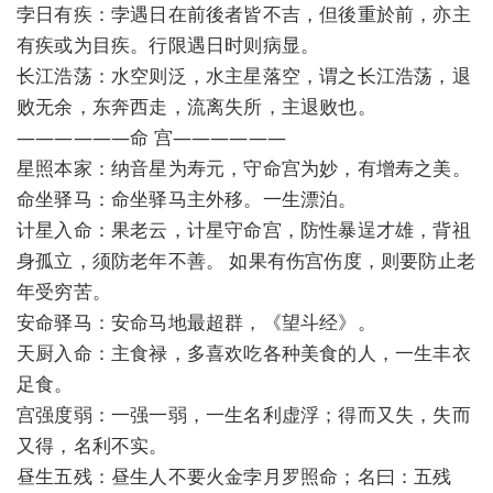
孛日有疾：孛遇日在前後者皆不吉，但後重於前，亦主
有疾或为目疾。行限遇日时则病显。
长江浩荡：水空则泛，水主星落空，谓之长江浩荡，退
败无余，东奔西走，流离失所，主退败也。
——————命 宫——————
星照本家：纳音星为寿元，守命宫为妙，有增寿之美。
命坐驿马：命坐驿马主外移。一生漂泊。
计星入命：果老云，计星守命宫，防性暴逞才雄，背祖
身孤立，须防老年不善。 如果有伤宫伤度，则要防止老
年受穷苦。
安命驿马：安命马地最超群，《望斗经》。
天厨入命：主食禄，多喜欢吃各种美食的人，一生丰衣
足食。
宫强度弱：一强一弱，一生名利虚浮；得而又失，失而
又得，名利不实。
昼生五残：昼生人不要火金孛月罗照命；名曰：五残