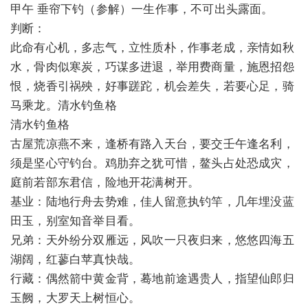
甲午 垂帘下钓（参解）一生作事，不可出头露面。
判断：
此命有心机，多志气，立性质朴，作事老成，亲情如秋
水，骨肉似寒炭，巧谋多进退，举用费商量，施恩招怨
恨，烧香引祸殃，好事蹉跎，机会差失，若要心足，骑
马乘龙。清水钓鱼格
清水钓鱼格
古屋荒凉燕不来，逢桥有路入天台，要交壬午逢名利，
须是坚心守钓台。鸡肋弃之犹可惜，鳌头占处恐成灾，
庭前若部东君信，险地开花满树开。
基业：陆地行舟去势难，佳人留意执钓竿，几年埋没蓝
田玉，别室知音举目看。
兄弟：天外纷分双雁远，风吹一只夜归来，悠悠四海五
湖阔，红蓼白苹真快哉。
行藏：偶然箭中黄金背，蓦地前途遇贵人，指望仙郎归
玉阙，大罗天上树恒心。