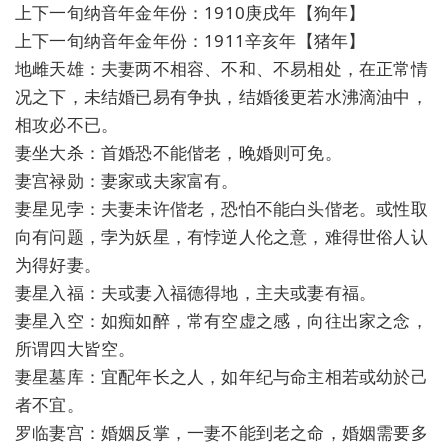
上下一旬纳音年金年份：1910庚戌年【狗年】
上下一旬纳音年金年份：1911辛亥年【猪年】
地雌天雄：夫妻两不相容、不和、不易相处，在正常情
况之下，未结婚已易有争执，结婚後更若水沸滴油中，
相攻必不已。
妻坐大杀：首婚恐不能偕老，晚婚则可免。
妻宫禄勋：妻家或夫家富有。
妻星见孛：夫妻未许偕老，恐怕不能白头偕老。或性取
向有问题，孛为妖星，有悖逆人伦之意，难得世俗人认
为得好妻。
妻星入福：夫或妻入福德得地，主夫或妻有福。
妻星入空：如痴如醉，常有空虚之感，向往出家之念，
所谓四大皆空。
妻星墓库：宜配年长之人，如年纪与命主相若或幼於己
者不宜。
罗临妻宫：婚姻反掌，一妻不能到老之命，婚姻需要多