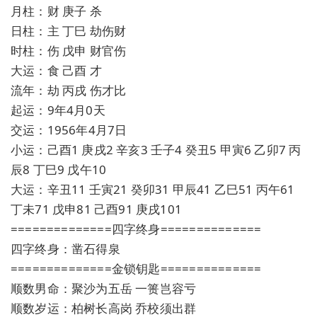
月柱：财 庚子 杀
日柱：主 丁巳 劫伤财
时柱：伤 戊申 财官伤
大运：食 己酉 才
流年：劫 丙戌 伤才比
起运：9年4月0天
交运：1956年4月7日
小运：己酉1 庚戌2 辛亥3 壬子4 癸丑5 甲寅6 乙卯7 丙
辰8 丁巳9 戊午10
大运：辛丑11 壬寅21 癸卯31 甲辰41 乙巳51 丙午61
丁未71 戊申81 己酉91 庚戌101
==============四字终身==============
四字终身：凿石得泉
==============金锁钥匙==============
顺数男命：聚沙为五岳 一篑岂容亏
顺数岁运：柏树长高岗 乔校须出群