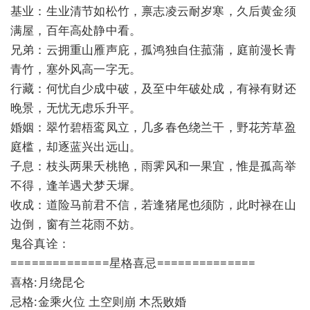
基业：生业清节如松竹，禀志凌云耐岁寒，久后黄金须
满屋，百年高处静中看。
兄弟：云拥重山雁声庇，孤鸿独自住菰蒲，庭前漫长青
青竹，塞外风高一字无。
行藏：何忧自少成中破，及至中年破处成，有禄有财还
晚景，无忧无虑乐升平。
婚姻：翠竹碧梧鸾凤立，几多春色绕兰干，野花芳草盈
庭槛，却逐蓝兴出远山。
子息：枝头两果夭桃艳，雨霁风和一果宜，惟是孤高举
不得，逢羊遇犬梦天墀。
收成：道险马前君不信，若逢猪尾也须防，此时禄在山
边倒，窗有兰花雨不妨。
鬼谷真诠：
==============星格喜忌==============
喜格:月绕昆仑
忌格:金乘火位 土空则崩 木炁败婚