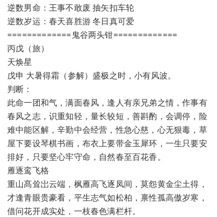
逆数男命：王事不敢废 抽矢扣车轮
逆数岁运：春天喜胜游 冬日真可爱
=============鬼谷两头钳=============
丙戊（旅）
天焕星
戊申 大暑得霜（参解）盛极之时，小有风波。
判断：
此命一团和气，满面春风，逢人有亲兄弟之情，作事有
春风之志，识重知轻，量长较短，善斟酌，会调停，险
难中能区解，辛勤中会经营，性急心慈，心无狠毒，草
屋下要设琴棋书画，布衣上要带金玉犀环，一生只要安
排好，只要坚心牢守命，自然春至百花香。
雁逐鸾飞格
重山髙耸岀云端，枫雁高飞逐凤间，莫怨黄金尘土得，
才逢青眼贵豪看，平生志气如松柏，禀性孤高傲岁寒，
借问花开成实处，一枝春色满栏杆。