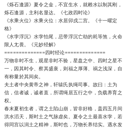
《烁石逢源》夏令之金，不宜生水，就赖水以制其刚，
烁石逢源，主利名显达。《七政四时论》
《水乘火位》水乘火位：水居卯戌二宫。《十一曜定
格》
《水孛浮沉》水孛怕尾，忌带浮沉亡劫的耗等煞，火命
限人尢畏。《元妙经解》
==============四时经论==============
万物非时不生，观星非时不验，星盘之中、四时之星不
一，因其时令、察其盛衰，则福之厚薄、祸之浅深，自
有称量於其间矣。
夫土者中央黄帝之神，轩辕氏执绳司事。故曰：土为
信，信者诚，诚者直，所谓绳居五行之中，负载养育之
权。
春末夏初生者，谓之土陷山崩，皆非好格，盖四五月间
洪水滔天，斯时土之气脉虚矣。夏令之土最喜水孛，若
得同宫以润土之精神，斯时也，万物长养结实。遇水发