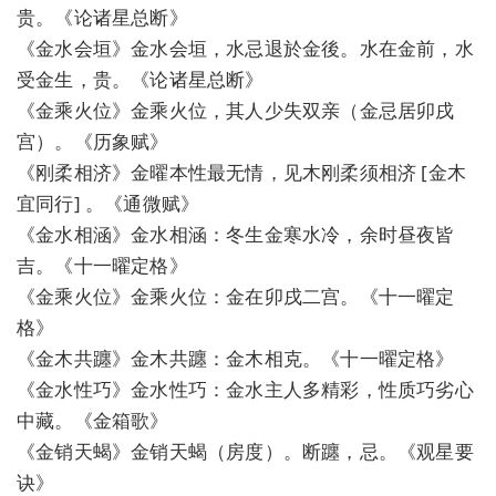
贵。《论诸星总断》
《金水会垣》金水会垣，水忌退於金後。水在金前，水
受金生，贵。《论诸星总断》
《金乘火位》金乘火位，其人少失双亲（金忌居卯戌
宫）。《历象赋》
《刚柔相济》金曜本性最无情，见木刚柔须相济 [金木
宜同行] 。《通微赋》
《金水相涵》金水相涵：冬生金寒水冷，余时昼夜皆
吉。《十一曜定格》
《金乘火位》金乘火位：金在卯戌二宫。《十一曜定
格》
《金木共躔》金木共躔：金木相克。《十一曜定格》
《金水性巧》金水性巧：金水主人多精彩，性质巧劣心
中藏。《金箱歌》
《金销天蝎》金销天蝎（房度）。断躔，忌。《观星要
诀》