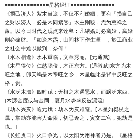
==============星格经证==============
《损己济人》紫木当途，不仅不利婚姻，更有「损自己
之财以济人，必是木同紫炁」木主刚毅，炁为慈祥之
象。以今日时代之观点来诠释︰凡结婚则必离婚，离婚
则必破财。「如逢木炁，山间林下作生涯」，於工商业
之社会中难以做到，奈何！
《水木相逢》水木重临，文章秀丽。[元通赋]
《木星得位》仁慈聪俊，木正东方。[通微赋]东方为木
旺之地，卯天蝎是木帝旺之乡，木星临此是背中反旺之
格，贵。
《水泛木漂》四时赋：无根之木遇恶水，而飘泛东西。
[木躔金度或与金同，夏月水势盛反被漂流]
《劫木兴灾》通元赋：劫木为灾难避。[木星如梃杖之
属，掌劫亦能害人命限，切忌逢之，寅亥二宫，犯劫是
也。]
《长虹贯日》火日争光，以太阳为用神者乃是。《星格