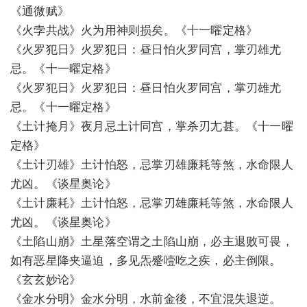
《通微赋》
《火孛共战》火为用神则损矣。《十一曜定格》
《火罗犯日》火罗犯日：昼日怕火罗同宫，掌刃雄尤
忌。《十一曜定格》
《火罗犯日》火罗犯日：昼日怕火罗同宫，掌刃雄尤
忌。《十一曜定格》
《土计掩月》夜月忌土计同宫，掌杀刃尢甚。《十一曜
定格》
《土计刃雄》土计怕怒，忌掌刃雄廉耗等煞，水命限人
尤凶。《谈星奥论》
《土计廉耗》土计怕怒，忌掌刃雄廉耗等煞，水命限人
尤凶。《谈星奥论》
《土陷山崩》土星落空谓之土陷山崩，必主退败可畏，
如有恶星降夹逼迫，多见炁蹙噎吃之疾，必主倒限。
《玄玄妙论》
《金水分明》金水分明，水前金後，不宜混失退逆。