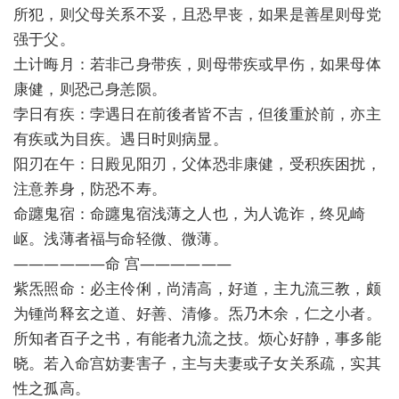
所犯，则父母关系不妥，且恐早丧，如果是善星则母党
强于父。
土计晦月：若非己身带疾，则母带疾或早伤，如果母体
康健，则恐己身恙陨。
孛日有疾：孛遇日在前後者皆不吉，但後重於前，亦主
有疾或为目疾。遇日时则病显。
阳刃在午：日殿见阳刃，父体恐非康健，受积疾困扰，
注意养身，防恐不寿。
命躔鬼宿：命躔鬼宿浅薄之人也，为人诡诈，终见崎
岖。浅薄者福与命轻微、微薄。
——————命 宫——————
紫炁照命：必主伶俐，尚清高，好道，主九流三教，颇
为锺尚释玄之道、好善、清修。炁乃木余，仁之小者。
所知者百子之书，有能者九流之技。烦心好静，事多能
晓。若入命宫妨妻害子，主与夫妻或子女关系疏，实其
性之孤高。