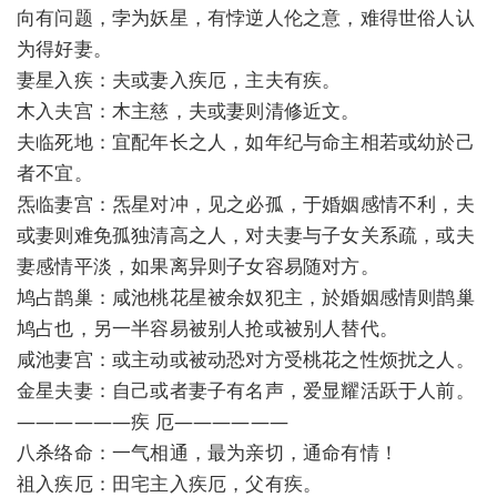
向有问题，孛为妖星，有悖逆人伦之意，难得世俗人认
为得好妻。
妻星入疾：夫或妻入疾厄，主夫有疾。
木入夫宫：木主慈，夫或妻则清修近文。
夫临死地：宜配年长之人，如年纪与命主相若或幼於己
者不宜。
炁临妻宫：炁星对冲，见之必孤，于婚姻感情不利，夫
或妻则难免孤独清高之人，对夫妻与子女关系疏，或夫
妻感情平淡，如果离异则子女容易随对方。
鸠占鹊巢：咸池桃花星被余奴犯主，於婚姻感情则鹊巢
鸠占也，另一半容易被别人抢或被别人替代。
咸池妻宫：或主动或被动恐对方受桃花之性烦扰之人。
金星夫妻：自己或者妻子有名声，爱显耀活跃于人前。
——————疾 厄——————
八杀络命：一气相通，最为亲切，通命有情！
祖入疾厄：田宅主入疾厄，父有疾。