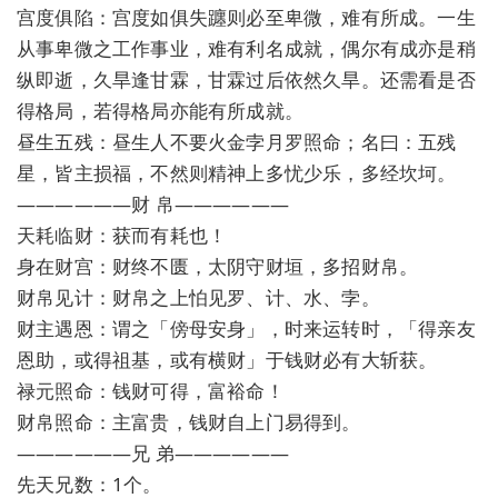
宫度俱陷：宫度如俱失躔则必至卑微，难有所成。一生
从事卑微之工作事业，难有利名成就，偶尔有成亦是稍
纵即逝，久旱逢甘霖，甘霖过后依然久旱。还需看是否
得格局，若得格局亦能有所成就。
昼生五残：昼生人不要火金孛月罗照命；名曰：五残
星，皆主损福，不然则精神上多忧少乐，多经坎坷。
——————财 帛——————
天耗临财：获而有耗也！
身在财宫：财终不匮，太阴守财垣，多招财帛。
财帛见计：财帛之上怕见罗、计、水、孛。
财主遇恩：谓之「傍母安身」，时来运转时，「得亲友
恩助，或得祖基，或有横财」于钱财必有大斩获。
禄元照命：钱财可得，富裕命！
财帛照命：主富贵，钱财自上门易得到。
——————兄 弟——————
先天兄数：1个。