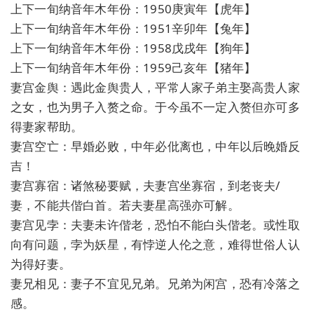
上下一旬纳音年木年份：1950庚寅年【虎年】
上下一旬纳音年木年份：1951辛卯年【兔年】
上下一旬纳音年木年份：1958戊戌年【狗年】
上下一旬纳音年木年份：1959己亥年【猪年】
妻宫金舆：遇此金舆贵人，平常人家子弟主娶高贵人家
之女，也为男子入赘之命。于今虽不一定入赘但亦可多
得妻家帮助。
妻宫空亡：早婚必败，中年必仳离也，中年以后晚婚反
吉！
妻宫寡宿：诸煞秘要赋，夫妻宫坐寡宿，到老丧夫/
妻，不能共偕白首。若夫妻星高强亦可解。
妻宫见孛：夫妻未许偕老，恐怕不能白头偕老。或性取
向有问题，孛为妖星，有悖逆人伦之意，难得世俗人认
为得好妻。
妻兄相见：妻子不宜见兄弟。兄弟为闲宫，恐有冷落之
感。