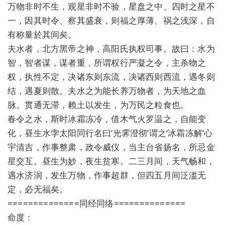
万物非时不生，观星非时不验，星盘之中、四时之星不
一，因其时令、察其盛衰，则福之厚薄、祸之浅深，自
有称量於其间矣。
夫水者，北方黑帝之神，高阳氏执权司事。故曰：水为
智，智者谋，谋者重，所谓权行严凝之令，主杀物之
权，执性不定，决诸东则东流，决诸西则西流，遇冬则
结，遇夏则散。夫水之为能长养万物者，为天地之血
脉。贯通无滞，赖土以发生，为万民之粒食也。
春令之水，斯时冰霜冻冷，借木气火罗温之，自能变
化，昼生水孛太阳同行名曰‘光霁澄彻’谓之‘冰霜冻解’心
宇清吉，作事整肃，政令威仪，当主台省扬名，所忌金
星交互。昼生为妙，夜生贫寒。二三月间，天气畅和，
遇水济润，发生万物，作事超群，但四五月间泛滥无
定，必无福矣。
==============同经同络==============
命度：