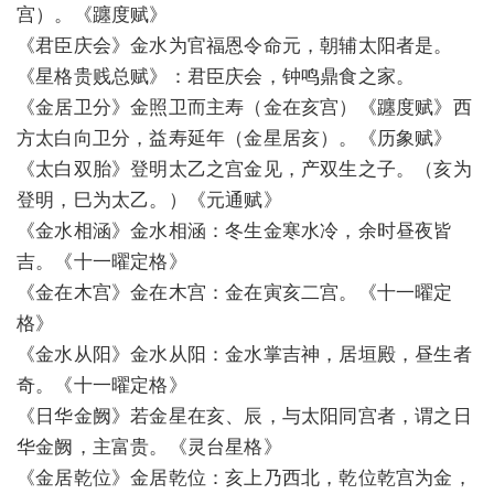
宫）。《躔度赋》
《君臣庆会》金水为官福恩令命元，朝辅太阳者是。
《星格贵贱总赋》：君臣庆会，钟鸣鼎食之家。
《金居卫分》金照卫而主寿（金在亥宫）《躔度赋》西
方太白向卫分，益寿延年（金星居亥）。《历象赋》
《太白双胎》登明太乙之宫金见，产双生之子。（亥为
登明，巳为太乙。）《元通赋》
《金水相涵》金水相涵：冬生金寒水冷，余时昼夜皆
吉。《十一曜定格》
《金在木宫》金在木宫：金在寅亥二宫。《十一曜定
格》
《金水从阳》金水从阳：金水掌吉神，居垣殿，昼生者
奇。《十一曜定格》
《日华金阙》若金星在亥、辰，与太阳同宫者，谓之日
华金阙，主富贵。《灵台星格》
《金居乾位》金居乾位：亥上乃西北，乾位乾宫为金，