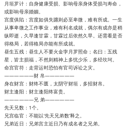
月垣罗计：自身健康受损、影响母亲身体受损与寿命，
或影响母亲婚姻。
宫度俱陷：宫度如俱失躔则必至卑微，难有所成。一生
从事卑微之工作事业，难有利名成就，偶尔有成亦是稍
纵即逝，久旱逢甘霖，甘霖过后依然久旱。还需看是否
得格局，若得格局亦能有所成就。
昼生五残：昼生人不要火金孛月罗照命；名曰：五残
星，皆主损福，不然则精神上多忧少乐，多经坎坷。
命宫官符：走背运时恐怕有官司诉讼之灾。
——————财 帛——————
身在财宫：财终不匮，太阴守财垣，多招财帛。
财主逢阳：财主逢阳终富贵。
——————兄 弟——————
先天兄数：1个。
兄宫临官：不能以‘先天兄弟数’释之。
兄弟近日：兄弟宫主近日乃有成名者之兄弟。