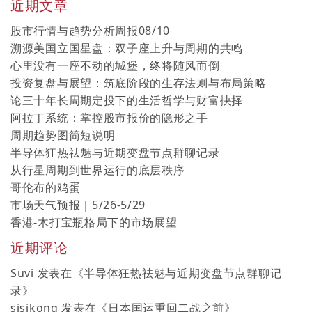
近期文章
股市行情与趋势分析周报08/10
溯源美国立国星盘：双子座上升与周期的共鸣
心里没有一座不动的城堡，终将随风而倒
投资复盘与展望：筑底阶段的生存法则与布局策略
论三十年长周期定投下的生活哲学与财富抉择
阿拉丁系统：掌控股市报价的隐形之手
周期趋势图简短说明
半导体狂热祛魅与近期变盘节点群聊记录
从行星周期到世界运行的底层秩序
哥伦布的鸡蛋
市场天气预报｜5/26-5/29
香港-木打宝瓶格局下的市场展望
近期评论
Suvi
发表在《
半导体狂热祛魅与近期变盘节点群聊记
录
》
sisikong
发表在《
日本国运重回二战之前
》