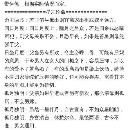
带何煞，根据实际情况而定。
==============星宗论命==============
命主两歧：若非偏生庶出则宜离家出祖或嫁至远方。
四日月度：四日月度上，躔月之星众，若是四余或恶曜
所犯，则父母关系不妥，且恐早丧，如果是善星则母党
强于父。
日坐月度：父当另有所欢，命主必呼二母，可能有后妈
的意思。于今男人在女人的门楣之下，容易压抑，所以
有的受不了就离婚了，有的没离婚但是染上饮酒，赌博
不爱归家等缓解压抑的嗜好，也可能会损寿。需看其本
身的星图才能更为确切。
孤月独明：父亲如果早逝或者另有新欢，那么亲母则孤
居，不会另嫁。
孤月独明：虽然一星伴月，自古宜有，不如众星朗朗，
孤月独明。身宫清吉，休愁尔命。最後两语，古今不
变，男女通用。