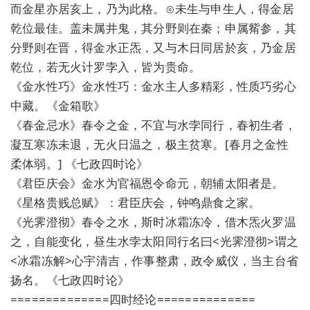
而金星亦居亥上，乃为此格。⊙未生与申生人，得金居
乾位最佳。盖未属井鬼，其分野则在秦；申属觜参，其
分野则在晋，得金水正炁，又与木日同居於亥，乃金居
乾位，若无火计罗孛入，皆为贵命。
《金水性巧》金水性巧：金水主人多精彩，性质巧劣心
中藏。《金箱歌》
《春金忌水》春令之金，不宜与水孛同行，春初生者，
凝互寒冻未退，无火日温之，极主贫寒。[春月之金性
柔体弱。] 《七政四时论》
《君臣庆会》金水为官福恩令命元，朝辅太阳者是。
《星格贵贱总赋》：君臣庆会，钟鸣鼎食之家。
《光霁澄彻》春令之水，斯时冰霜冻冷，借木炁火罗温
之，自能变化，昼生水孛太阳同行名曰<光霁澄彻>谓之
<冰霜冻解>心宇清吉，作事整肃，政令威仪，当主台省
扬名。《七政四时论》
==============四时经论==============