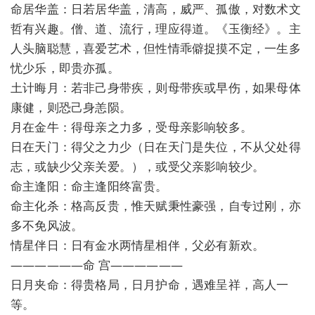
命居华盖：日若居华盖，清高，威严、孤傲，对数术文
哲有兴趣。僧、道、流行，理应得道。《玉衡经》。主
人头脑聪慧，喜爱艺术，但性情乖僻捉摸不定，一生多
忧少乐，即贵亦孤。
土计晦月：若非己身带疾，则母带疾或早伤，如果母体
康健，则恐己身恙陨。
月在金牛：得母亲之力多，受母亲影响较多。
日在天门：得父之力少（日在天门是失位，不从父处得
志，或缺少父亲关爱。），或受父亲影响较少。
命主逢阳：命主逢阳终富贵。
命主化杀：格高反贵，惟天赋秉性豪强，自专过刚，亦
多不免风波。
情星伴日：日有金水两情星相伴，父必有新欢。
——————命 宫——————
日月夹命：得贵格局，日月护命，遇难呈祥，高人一
等。