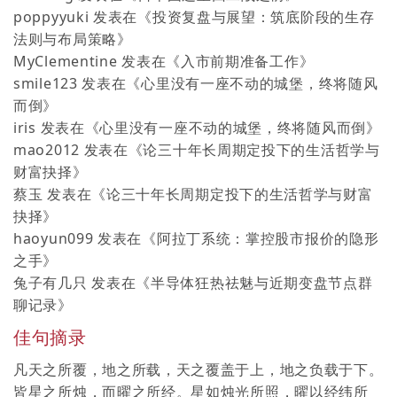
poppyyuki
发表在《
投资复盘与展望：筑底阶段的生存
法则与布局策略
》
MyClementine
发表在《
入市前期准备工作
》
smile123
发表在《
心里没有一座不动的城堡，终将随风
而倒
》
iris
发表在《
心里没有一座不动的城堡，终将随风而倒
》
mao2012
发表在《
论三十年长周期定投下的生活哲学与
财富抉择
》
蔡玉
发表在《
论三十年长周期定投下的生活哲学与财富
抉择
》
haoyun099
发表在《
阿拉丁系统：掌控股市报价的隐形
之手
》
兔子有几只
发表在《
半导体狂热祛魅与近期变盘节点群
聊记录
》
佳句摘录
凡天之所覆，地之所载，天之覆盖于上，地之负载于下。
皆星之所烛，而曜之所经。星如烛光所照，曜以经纬所