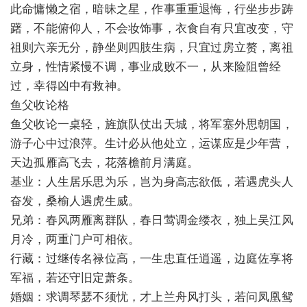
此命慵懒之宿，暗昧之星，作事重重退悔，行坐步步踌
躇，不能俯仰人，不会妆饰事，衣食自有只宜改变，守
祖则六亲无分，静坐则四肢生病，只宜过房立赘，离祖
立身，性情紧慢不调，事业成败不一，从来险阻曾经
过，幸得凶中有救神。
鱼父收论格
鱼父收论一桌轻，旌旗队仗出天城，将军塞外思朝国，
游子心中过浪萍。生计必从他处立，运谋应是少年营，
天边孤雁高飞去，花落檐前月满庭。
基业：人生居乐思为乐，岂为身高志欲低，若遇虎头人
奋发，桑榆人遇虎生威。
兄弟：春风两雁离群队，春日莺调金缕衣，独上吴江风
月冷，两重门户可相依。
行藏：过继传名禄位高，一生忠直任逍遥，边庭佐享将
军福，若还守旧定萧条。
婚姻：求调琴瑟不须忧，才上兰舟风打头，若问凤凰鸳