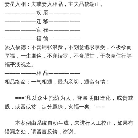
妻星入相：夫或妻入相品，主夫品貌端正。
——————疾 厄——————
——————迁 移——————
——————官 禄——————
——————福 德——————
炁入福德：不喜铺张浪费，不刻意追求享受，不极欲而
享福，一生廉俭，不穿绫罗，不食肥甘，于衣食住行等
福平淡视之。
——————相 品——————
相品络命：一气相通，最为亲切，通命有情！
===‘凡以众生托荫为人，皆禀阴阳造化，或贵或
贱，或富或贫，定分虽殊，灾福一矣。’===
本案例由系统自动生成，未进行人工校正，如果有
错漏之处，请留言反馈，谢谢。