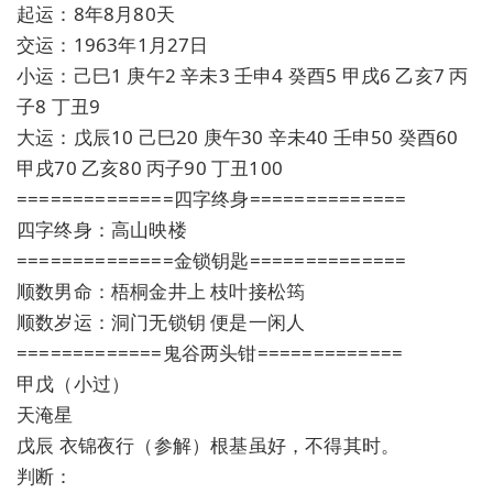
起运：8年8月80天
交运：1963年1月27日
小运：己巳1 庚午2 辛未3 壬申4 癸酉5 甲戌6 乙亥7 丙
子8 丁丑9
大运：戊辰10 己巳20 庚午30 辛未40 壬申50 癸酉60
甲戌70 乙亥80 丙子90 丁丑100
==============四字终身==============
四字终身：高山映楼
==============金锁钥匙==============
顺数男命：梧桐金井上 枝叶接松筠
顺数岁运：洞门无锁钥 便是一闲人
=============鬼谷两头钳=============
甲戊（小过）
天淹星
戊辰 衣锦夜行（参解）根基虽好，不得其时。
判断：