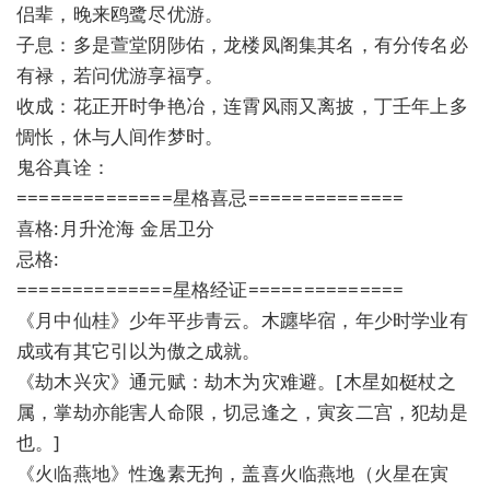
侣辈，晚来鸥鹭尽优游。
子息：多是萱堂阴陟佑，龙楼凤阁集其名，有分传名必
有禄，若问优游享福亨。
收成：花正开时争艳冶，连霄风雨又离披，丁壬年上多
惆怅，休与人间作梦时。
鬼谷真诠：
==============星格喜忌==============
喜格:月升沧海 金居卫分
忌格:
==============星格经证==============
《月中仙桂》少年平步青云。木躔毕宿，年少时学业有
成或有其它引以为傲之成就。
《劫木兴灾》通元赋：劫木为灾难避。[木星如梃杖之
属，掌劫亦能害人命限，切忌逢之，寅亥二宫，犯劫是
也。]
《火临燕地》性逸素无拘，盖喜火临燕地（火星在寅