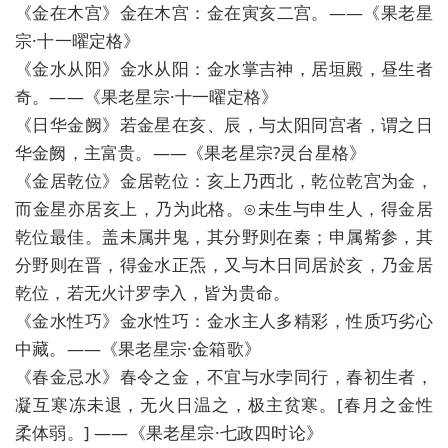
《金在木宫》金在木宫：金在寅亥二宫。——《果老星
宗·十一曜定格》
《金水从阳》金水从阳：金水掌吉神，居垣殿，昼生者
奇。——《果老星宗·十一曜定格》
《日华金阙》若金星在亥、辰，与太阳同宫者，谓之日
华金阙，主富贵。——《果老星宗?灵台星格》
《金居乾位》金居乾位：亥上乃西北，乾位乾宫为金，
而金星亦居亥上，乃为此格。⊙未生与申生人，得金居
乾位最佳。盖未属井鬼，其分野则在秦；申属觜参，其
分野则在晋，得金水正炁，又与木日同居於亥，乃金居
乾位，若无火计罗孛入，皆为贵命。
《金水性巧》金水性巧：金水主人多精彩，性质巧劣心
中藏。——《果老星宗·金箱歌》
《春金忌水》春令之金，不宜与水孛同行，春初生者，
凝互寒冻未退，无火日温之，极主贫寒。[春月之金性
柔体弱。] ——《果老星宗·七政四时论》