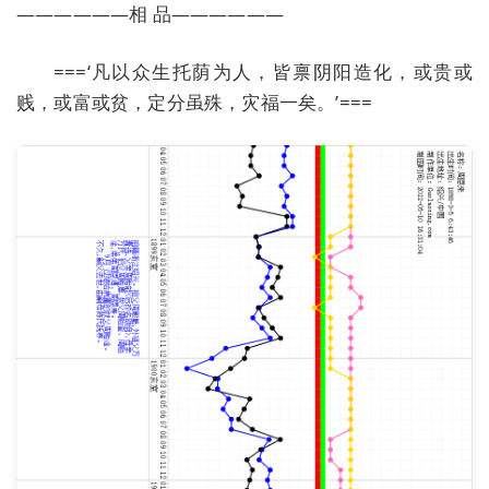
——————相 品——————
===‘凡以众生托荫为人，皆禀阴阳造化，或贵或
贱，或富或贫，定分虽殊，灾福一矣。’===