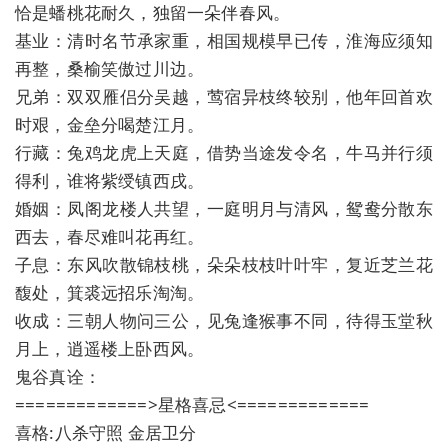
恰是蟠桃花耐久，独留一朵伴春风。
基业：清时名节承家重，相国规模早已传，淮海应须知
再整，桑榆笑傲过川边。
兄弟：双双雁侣分吴越，莺宿异枝终较别，他年回首欢
时艰，金垒分喝楚江月。
行藏：兔鸡龙虎上天庭，借势当途发令名，牛马并行须
得利，谁将紫绶镇西戌。
婚姻：凤阁龙楼人共望，一庭明月与清风，鸳鸯分散东
西去，春尽难叫花再红。
子息：东风吹散锦枝桃，朵朵枝枝叶叶牢，复近芝兰花
馥处，箕裘远招乐淘淘。
收成：三朝人物问三公，见兔逢猴事不同，待得玉堂秋
月上，逍遥楼上卧西风。
鬼谷真诠：
=============>星格喜忌<=============
喜格:八杀守照 金居卫分