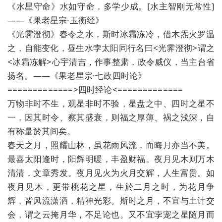
《水星守命》水如守命，多学少成。[水主智刚无常性]
——《果老星宗·玉衡经》
《光霁澄彻》春令之水，斯时冰霜冻冷，借木炁火罗温
之，自能变化，昼生水孛太阳同行名曰<光霁澄彻>谓之
<冰霜冻解>心宇清吉，作事整肃，政令威仪，当主台省
扬名。——《果老星宗·七政四时论》
=============>四时经论<=============
万物非时不生，观星非时不验，星盘之中、四时之星不
一，因其时令、察其盛衰，则福之厚薄、祸之浅深，自
有称量於其间矣。
春天之月，照耀山林，虽花雨风流，而晦月亦当不美。
最喜太阳逢时，阳辉明暖，丰盈财福。夜月见木则万木
清清，文章秀发。夜月见火为火月交辉，人生富贵。如
夜月见木，更带桃花之星，生於二月之时，为花月争
辉，皆风流潇洒，精神光彩。斯时之月，不宜与土计交
会，谓之云掩月华，不足论也。又不宜孛宠之星随月而