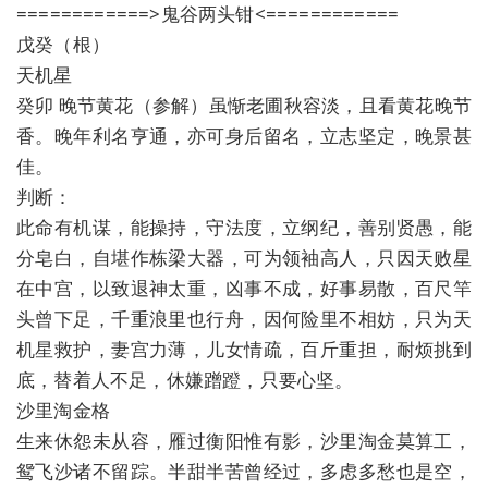
============>鬼谷两头钳<============
戊癸（根）
天机星
癸卯 晚节黄花（参解）虽惭老圃秋容淡，且看黄花晚节
香。晚年利名亨通，亦可身后留名，立志坚定，晚景甚
佳。
判断：
此命有机谋，能操持，守法度，立纲纪，善别贤愚，能
分皂白，自堪作栋梁大器，可为领袖高人，只因天败星
在中宫，以致退神太重，凶事不成，好事易散，百尺竿
头曾下足，千重浪里也行舟，因何险里不相妨，只为天
机星救护，妻宫力薄，儿女情疏，百斤重担，耐烦挑到
底，替着人不足，休嫌蹭蹬，只要心坚。
沙里淘金格
生来休怨未从容，雁过衡阳惟有影，沙里淘金莫算工，
鸳飞沙诸不留踪。半甜半苦曾经过，多虑多愁也是空，