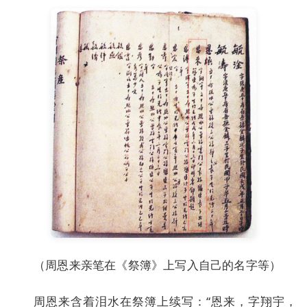
（周恩来亲笔在《祭簿》上写入自己的名字等）
周恩来含着泪水在祭簿上续写：“恩来，字翔宇，