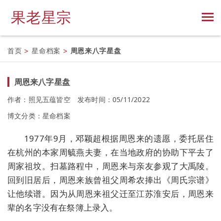
果老星宗
首页
>
星命档案
>
周恩来八字星盘
周恩来八字星盘
作者：照见五蕴皆空
发布时间：05/11/2022
博文分类：
星命档案
1977年9月，邓颖超根据周恩来的遗愿，委托居住
在杭州的本家周毓燕夫妻，在当地政府的协助下平去了
周家祖坟。扫墓路程中，周恩来与亲友参观了大禹陵。
回到旧居后，周恩来族曾祖父周希农捧出《周氏宗谱》
让他续谱。因为从周恩来祖父迁至江苏淮安后，周恩来
辈的名字没有在祭簿上录入。