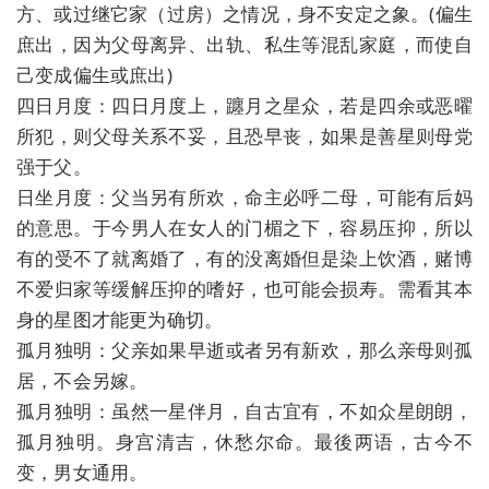
方、或过继它家（过房）之情况，身不安定之象。(偏生
庶出，因为父母离异、出轨、私生等混乱家庭，而使自
己变成偏生或庶出)
四日月度：四日月度上，躔月之星众，若是四余或恶曜
所犯，则父母关系不妥，且恐早丧，如果是善星则母党
强于父。
日坐月度：父当另有所欢，命主必呼二母，可能有后妈
的意思。于今男人在女人的门楣之下，容易压抑，所以
有的受不了就离婚了，有的没离婚但是染上饮酒，赌博
不爱归家等缓解压抑的嗜好，也可能会损寿。需看其本
身的星图才能更为确切。
孤月独明：父亲如果早逝或者另有新欢，那么亲母则孤
居，不会另嫁。
孤月独明：虽然一星伴月，自古宜有，不如众星朗朗，
孤月独明。身宫清吉，休愁尔命。最後两语，古今不
变，男女通用。