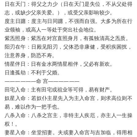
日在天门：得父之力少（日在天门是失位，不从父处得
志，或缺少父亲关爱。），或受父亲影响较少。
度主日躔：度主与日同躔，不强而自强。大多为所在行
业领袖，或高人一等处于突出社会地位。
紫炁照身：紫炁在对宫直照身月，有孤独清高之炁质。
阳刃在午：日殿见阳刃，父体恐非康健，受积疾困扰，
注意养身，防恐不寿。
情星伴日：日有金水两情星相伴，父必有新欢。
日逢孤劫：不利于父婚。
——————命 宫——————
田宅入命：主有田宅或祖业等可得，易有财产。
奴星入命：若奴仆主星先入为主入命宫，则求高位则不
易，难以作为一把手也。
八杀入命：八杀之宫主，非特主人疾厄，亦主人一生操
权！。
妻星入命：坐堂招妻。夫或妻入命宫与吉加临，得用相