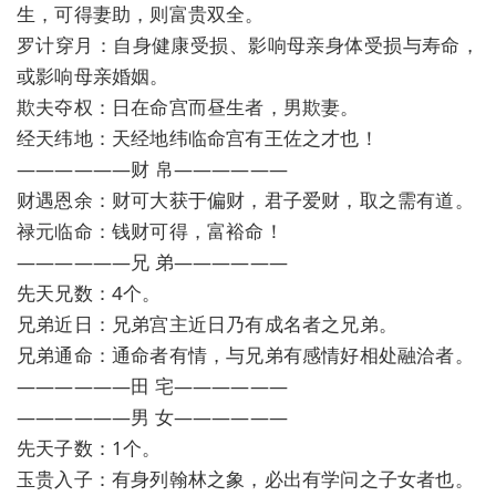
生，可得妻助，则富贵双全。
罗计穿月：自身健康受损、影响母亲身体受损与寿命，
或影响母亲婚姻。
欺夫夺权：日在命宫而昼生者，男欺妻。
经天纬地：天经地纬临命宫有王佐之才也！
——————财 帛——————
财遇恩余：财可大获于偏财，君子爱财，取之需有道。
禄元临命：钱财可得，富裕命！
——————兄 弟——————
先天兄数：4个。
兄弟近日：兄弟宫主近日乃有成名者之兄弟。
兄弟通命：通命者有情，与兄弟有感情好相处融洽者。
——————田 宅——————
——————男 女——————
先天子数：1个。
玉贵入子：有身列翰林之象，必出有学问之子女者也。