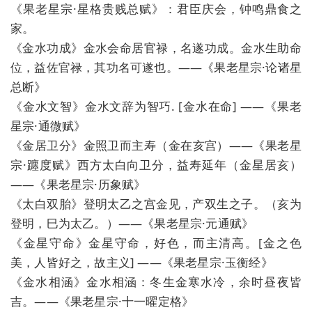
《果老星宗·星格贵贱总赋》：君臣庆会，钟鸣鼎食之
家。
《金水功成》金水会命居官禄，名遂功成。金水生助命
位，益佐官禄，其功名可遂也。——《果老星宗·论诸星
总断》
《金水文智》金水文辞为智巧. [金水在命] ——《果老
星宗·通微赋》
《金居卫分》金照卫而主寿（金在亥宫）——《果老星
宗·躔度赋》西方太白向卫分，益寿延年（金星居亥）
——《果老星宗·历象赋》
《太白双胎》登明太乙之宫金见，产双生之子。（亥为
登明，巳为太乙。）——《果老星宗·元通赋》
《金星守命》金星守命，好色，而主清高。[金之色
美，人皆好之，故主义] ——《果老星宗·玉衡经》
《金水相涵》金水相涵：冬生金寒水冷，余时昼夜皆
吉。——《果老星宗·十一曜定格》