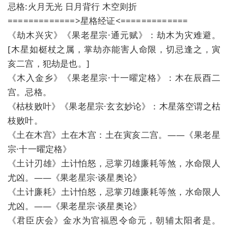
忌格:火月无光 日月背行 木空则折
=============>星格经证<=============
《劫木兴灾》《果老星宗·通元赋》：劫木为灾难避。
[木星如梃杖之属，掌劫亦能害人命限，切忌逢之，寅
亥二宫，犯劫是也。]
《木入金乡》《果老星宗·十一曜定格》：木在辰酉二
宫。忌格。
《枯枝败叶》《果老星宗·玄玄妙论》：木星落空谓之枯
枝败叶。
《土在木宫》土在木宫：土在寅亥二宫。——《果老星
宗·十一曜定格》
《土计刃雄》土计怕怒，忌掌刃雄廉耗等煞，水命限人
尤凶。——《果老星宗·谈星奥论》
《土计廉耗》土计怕怒，忌掌刃雄廉耗等煞，水命限人
尤凶。——《果老星宗·谈星奥论》
《君臣庆会》金水为官福恩令命元，朝辅太阳者是。