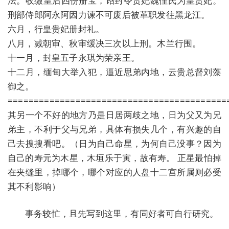
法。收缴皇后四份册宝，诏封令贵妃魏佳氏为皇贵妃。
刑部侍郎阿永阿因力谏不可废后被革职发往黑龙江。
六月，行皇贵妃册封礼。
八月，减朝审、秋审缓决三次以上刑。木兰行围。
十一月，封皇五子永琪为荣亲王。
十二月，缅甸大举入犯，逼近思弟内地，云贵总督刘藻
御之。
==========================================
其另一个不好的地方乃是日居两歧之地，日为父又为兄
弟主，不利于父与兄弟，具体有损失几个，有兴趣的自
己去搜搜看吧。（日为自己命星，为何自己没事？因为
自己的寿元为木星，木垣乐于寅，故有寿。 正星最怕掉
在夹缝里，掉哪个，哪个对应的人盘十二宫所属则必受
其不利影响）
事务较忙，且先写到这里，有同好者可自行研究。