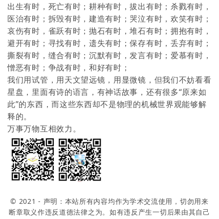
出生有时，死亡有时；耕种有时，拔出有时；杀戮有时，
医治有时；拆毁有时，建造有时；哭泣有时，欢笑有时；
哀伤有时，雀跃有时；抛石有时，堆石有时；拥抱有时，
避开有时；寻找有时，遗失有时；保存有时，丢弃有时；
撕裂有时，缝合有时；沉默有时，发言有时；爱慕有时，
憎恶有时；争战有时，和好有时；
我们用试管，用天文望远镜，用显微镜，但我们不妨看看
星盘，里面有诗的语言，有神话故事，还有很多“原来如
此”的东西，而这些东西却不是物理的机械世界观能够解
释的。
万事万物互相效力。
© 2021 - 声明：本站所有内容均作为学术交流使用，切勿用来
断章取义作违反道德法律之为。如有违反产生一切后果由其自己