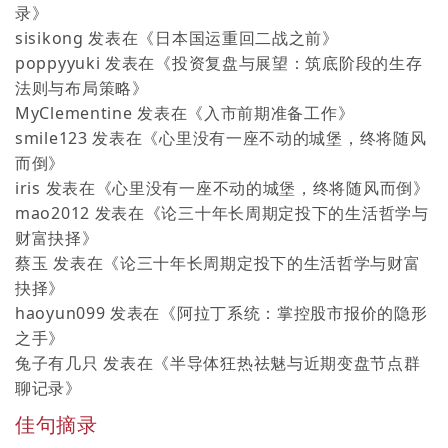
录
》
sisikong
发表在《
日本国运重回二战之前
》
poppyyuki
发表在《
投资复盘与展望：筑底阶段的生存
法则与布局策略
》
MyClementine
发表在《
入市前期准备工作
》
smile123
发表在《
心里没有一座不动的城堡，终将随风
而倒
》
iris
发表在《
心里没有一座不动的城堡，终将随风而倒
》
mao2012
发表在《
论三十年长周期定投下的生活哲学与
财富抉择
》
蔡玉
发表在《
论三十年长周期定投下的生活哲学与财富
抉择
》
haoyun099
发表在《
阿拉丁系统：掌控股市报价的隐形
之手
》
兔子有几只
发表在《
半导体狂热祛魅与近期变盘节点群
聊记录
》
佳句摘录