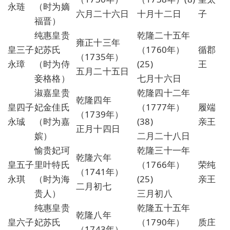
永琏
（时为嫡
六月二十六日
十月十二日
子
福晋）
纯惠皇贵
乾隆二十五年
雍正十三年
皇三子
妃苏氏
（1760年）
循郡
（1735年）
永璋
（时为侍
(25)
王
五月二十五日
妾格格）
七月十六日
淑嘉皇贵
乾隆四十二年
乾隆四年
皇四子
妃金佳氏
（1777年）
履端
（1739年）
永珹
（时为嘉
(38)
亲王
正月十四日
嫔）
二月二十八日
愉贵妃珂
乾隆三十一年
乾隆六年
皇五子
里叶特氏
（1766年）
荣纯
（1741年）
永琪
（时为海
(25)
亲王
二月初七
贵人）
三月初八
纯惠皇贵
乾隆五十五年
乾隆八年
皇六子
妃苏氏
（1790年）
质庄
（1743年）