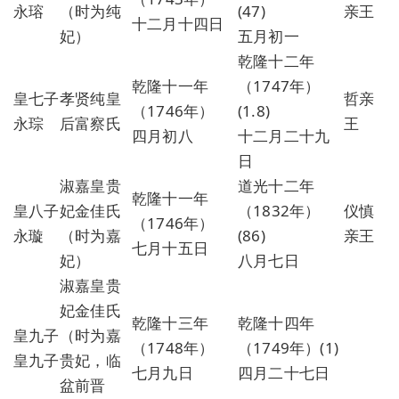
永瑢
（时为纯
(47)
亲王
十二月十四日
妃）
五月初一
乾隆十二年
乾隆十一年
（1747年）
皇七子
孝贤纯皇
哲亲
（1746年）
(1.8)
永琮
后富察氏
王
四月初八
十二月二十九
日
淑嘉皇贵
道光十二年
乾隆十一年
皇八子
妃金佳氏
（1832年）
仪慎
（1746年）
永璇
（时为嘉
(86)
亲王
七月十五日
妃）
八月七日
淑嘉皇贵
妃金佳氏
乾隆十三年
乾隆十四年
皇九子
（时为嘉
（1748年）
（1749年）(1)
皇九子
贵妃，临
七月九日
四月二十七日
盆前晋