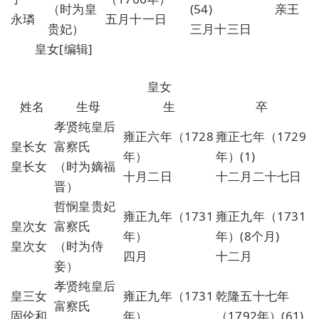
（时为皇
(54)
亲王
永璘
五月十一日
贵妃）
三月十三日
皇女[编辑]
皇女
姓名
生母
生
卒
孝贤纯皇后
雍正六年（1728
雍正七年（1729
皇长女
富察氏
年）
年）(1)
皇长女
（时为嫡福
十月二日
十二月二十七日
晋）
哲悯皇贵妃
雍正九年（1731
雍正九年（1731
皇次女
富察氏
年）
年）(8个月)
皇次女
（时为侍
四月
十二月
妾）
孝贤纯皇后
皇三女
雍正九年（1731
乾隆五十七年
富察氏
固伦和
年）
（1792年）(61)