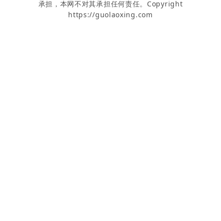
承担，本网不对其承担任何责任。Copyright
https://guolaoxing.com