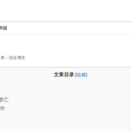
帝国
分类：
综合博文
文章目录
[
隐藏
]
败亡
合作