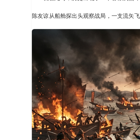
陈友谅从船舱探出头观察战局，一支流矢飞