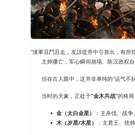
“漢軍且鬥且走，友諒從舟中引首出，有所
主帅骤亡，军心瞬间崩塌。陈汉政权自
但在古人眼中，这并非单纯的“运气不好
当时的天象，正处于
“金木共战”
的格局
金（太白金星）
：主杀伐、战争
木（岁星/木星）
：主君王、统