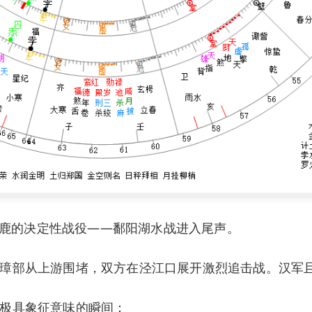
雄逐鹿的决定性战役——鄱阳湖水战进入尾声。
璋部从上游围堵，双方在泾江口展开激烈追击战。汉军
极具象征意味的瞬间：