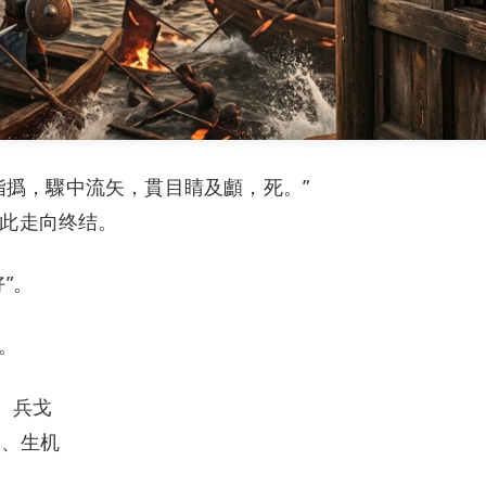
指撝，驟中流矢，貫目睛及顱，死。”
此走向终结。
”。
。
、兵戈
帅、生机