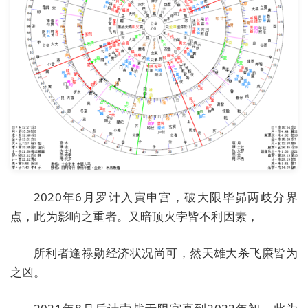
2020年6月罗计入寅申宫，破大限毕昴两歧分界
点，此为影响之重者。又暗顶火孛皆不利因素，
所利者逢禄勋经济状况尚可，然天雄大杀飞廉皆为
之凶。